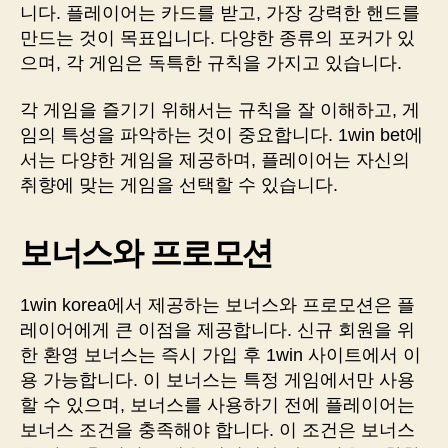
니다. 플레이어는 카드를 받고, 가장 강력한 핸드를
만드는 것이 목표입니다. 다양한 종류의 포커가 있
으며, 각 게임은 독특한 규칙을 가지고 있습니다.
각 게임을 즐기기 위해서는 규칙을 잘 이해하고, 게
임의 특성을 파악하는 것이 중요합니다. 1win bet에
서는 다양한 게임을 제공하며, 플레이어는 자신의
취향에 맞는 게임을 선택할 수 있습니다.
보너스와 프로모션
1win korea에서 제공하는 보너스와 프로모션은 플
레이어에게 큰 이점을 제공합니다. 신규 회원을 위
한 환영 보너스는 즉시 가입 후 1win 사이트에서 이
용 가능합니다. 이 보너스는 특정 게임에서만 사용
할 수 있으며, 보너스를 사용하기 전에 플레이어는
보너스 조건을 충족해야 합니다. 이 조건은 보너스