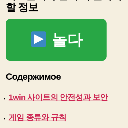
할 정보
놀다
Содержимое
1win 사이트의 안전성과 보안
게임 종류와 규칙