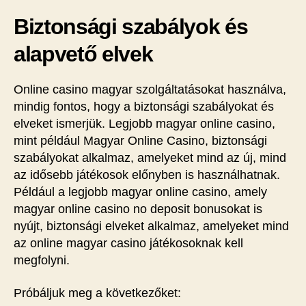
Biztonsági szabályok és
alapvető elvek
Online casino magyar szolgáltatásokat használva,
mindig fontos, hogy a biztonsági szabályokat és
elveket ismerjük. Legjobb magyar online casino,
mint például Magyar Online Casino, biztonsági
szabályokat alkalmaz, amelyeket mind az új, mind
az idősebb játékosok előnyben is használhatnak.
Például a legjobb magyar online casino, amely
magyar online casino no deposit bonusokat is
nyújt, biztonsági elveket alkalmaz, amelyeket mind
az online magyar casino játékosoknak kell
megfolyni.
Próbáljuk meg a következőket: