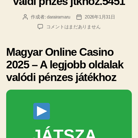
valdi pnzes jtkhoz.5451
作成者:
darairamaru
2026年1月31日
投
投
稿
稿
Magyar
コメントはまだありません
者
日
Online
Casino
2025
Magyar Online Casino
A
legjobb
2025 – A legjobb oldalak
oldalak
valódi pénzes játékhoz
valdi
pnzes
jtkhoz.5451
へ
の
JÁTSZA