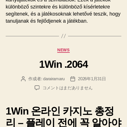
különböző szintekre és különböző kísérletekre
segítenek, és a játékosoknak lehetővé teszik, hogy
tanuljanak és fejlődjenek a játékban.
カ
NEWS
テ
1Win .2064
ゴ
リ
ー
作成者:
darairamaru
2026年1月31日
投
投
稿
稿
1Win
コメントはまだありません
者
日
.2064
へ
の
1Win 온라인 카지노 총정
리 – 플레이 전에 꼭 알아야