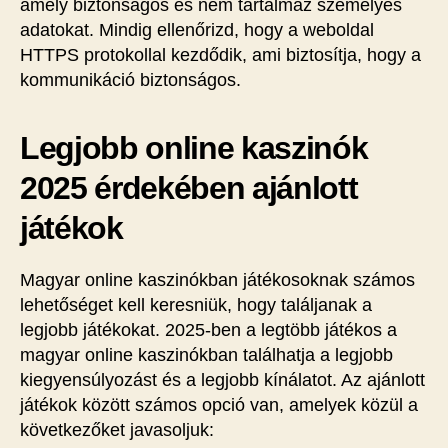
amely biztonságos és nem tartalmaz személyes
adatokat. Mindig ellenőrizd, hogy a weboldal
HTTPS protokollal kezdődik, ami biztosítja, hogy a
kommunikáció biztonságos.
Legjobb online kaszinók
2025 érdekében ajánlott
játékok
Magyar online kaszinókban játékosoknak számos
lehetőséget kell keresniük, hogy találjanak a
legjobb játékokat. 2025-ben a legtöbb játékos a
magyar online kaszinókban találhatja a legjobb
kiegyensúlyozást és a legjobb kínálatot. Az ajánlott
játékok között számos opció van, amelyek közül a
következőket javasoljuk: