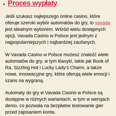
Proces wypłaty
Jeśli szukasz najlepszego online casino, które
oferuje szeroki wybór automatów do gry, to
vavada
jest idealnym wyborem. Wśród wielu dostępnych
opcji, Vavada Casino w Polsce jest jednym z
najpopularniejszych i najbardziej zaufanych.
W Vavada Casino w Polsce możesz znaleźć wiele
automatów do gry, w tym klasyki, takie jak Book of
Ra, Sizzling Hot i Lucky Lady’s Charm, a także
nowe, innowacyjne gry, które oferują wiele emocji i
szans na wygraną.
Automaty do gry w Vavada Casino w Polsce są
dostępne w różnych wariantach, w tym w wersjach
demo, co pozwala na bezpłatne testowanie gier
przed zapisaniem konta.