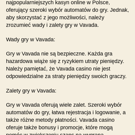
najpopularniejszych kasyn online w Polsce,
oferujący szeroki wybór automatów do gry. Jednak,
aby skorzystać z jego możliwości, należy
zrozumieć wady i zalety gry w Vavada.
Wady gry w Vavada:
Gry w Vavada nie są bezpieczne. Każda gra
hazardowa wiąże się z ryzykiem utraty pieniędzy.
Należy pamiętać, że Vavada casino nie jest
odpowiedzialne za straty pieniędzy swoich graczy.
Zalety gry w Vavada:
Gry w Vavada oferują wiele zalet. Szeroki wybór
automatów do gry, łatwa rejestracja i logowanie, a
także różne metody płatności. Vavada casino
oferuje także bonusy i promocje, które mogą