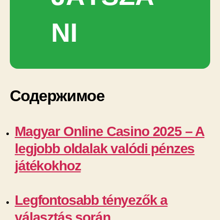
NI
Содержимое
Magyar Online Casino 2025 – A
legjobb oldalak valódi pénzes
játékokhoz
Legfontosabb tényezők a
választás során