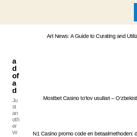
Art News: A Guide to Curating and Utili
a
d
of
a
d
Mostbet Casino to‘lov usullari – O‘zbekist
Ju
st
an
oth
er
W
N1 Casino promo code en betaalmethoden: d