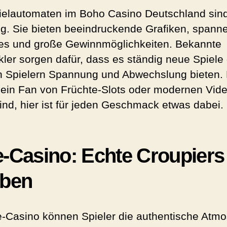
ielautomaten im Boho Casino Deutschland sin
ltig. Sie bieten beeindruckende Grafiken, span
es und große Gewinnmöglichkeiten. Bekannte
kler sorgen dafür, dass es ständig neue Spiele 
n Spielern Spannung und Abwechslung bieten. 
 ein Fan von Früchte-Slots oder modernen Vide
sind, hier ist für jeden Geschmack etwas dabei.
e-Casino: Echte Croupiers
eben
e-Casino können Spieler die authentische Atm