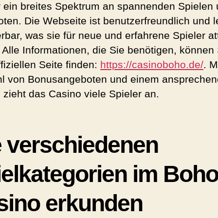
r ein breites Spektrum an spannenden Spielen
の
ten. Die Webseite ist benutzerfreundlich und l
rbar, was sie für neue und erfahrene Spieler att
 Alle Informationen, die Sie benötigen, können 
ffiziellen Seite finden:
https://casinoboho.de/
. M
hl von Bonusangeboten und einem anspreche
 zieht das Casino viele Spieler an.
e verschiedenen
ielkategorien im Boh
sino erkunden