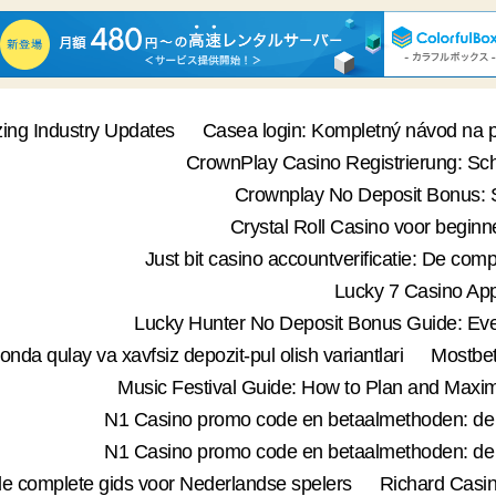
zing Industry Updates
Casea login: Kompletný návod na pr
CrownPlay Casino Registrierung: Schri
Crownplay No Deposit Bonus: S
Crystal Roll Casino voor beginne
Just bit casino accountverificatie: De co
Lucky 7 Casino App
Lucky Hunter No Deposit Bonus Guide: Eve
onda qulay va xavfsiz depozit‑pul olish variantlari
Mostbet
Music Festival Guide: How to Plan and Maxim
N1 Casino promo code en betaalmethoden: de 
N1 Casino promo code en betaalmethoden: de 
e complete gids voor Nederlandse spelers
Richard Casi