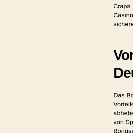
Craps. 
Casino
sicher
Vo
Deu
Das Bo
Vortei
abhebe
von Sp
Bonusa