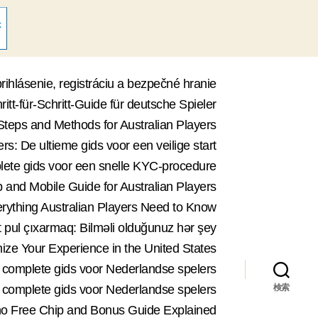
ihlásenie, registráciu a bezpečné hranie
tt‑für‑Schritt‑Guide für deutsche Spieler
teps and Methods for Australian Players
rs: De ultieme gids voor een veilige start
mplete gids voor een snelle KYC-procedure
 and Mobile Guide for Australian Players
rything Australian Players Need to Know
 pul çıxarmaq: Bilməli olduğunuz hər şey
ize Your Experience in the United States
complete gids voor Nederlandse spelers
complete gids voor Nederlandse spelers
検索
no Free Chip and Bonus Guide Explained