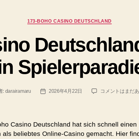
カ
173-BOHO CASINO DEUTSCHLAND
テ
ゴ
ino Deutschland
リ
ー
in Spielerparadi
Boho
者:
darairamaru
2026年4月22日
コメントはまだ
投
Casino
稿
Deutschland
日
Erleben:
Ein
ho Casino Deutschland hat sich schnell einen
Spielerparadies
als beliebtes Online-Casino gemacht. Hier fin
へ