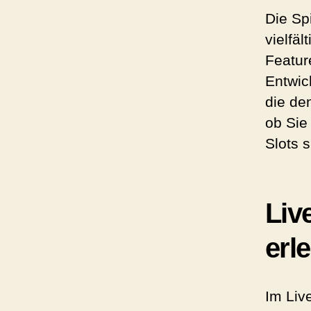
Die Sp
vielfä
Featur
Entwic
die de
ob Sie
Slots 
Liv
erl
Im Liv