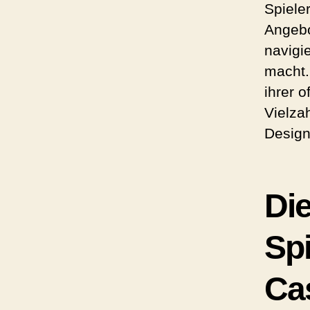
Spiele
Angebo
navigie
macht.
ihrer o
Vielza
Design
Di
Sp
Ca