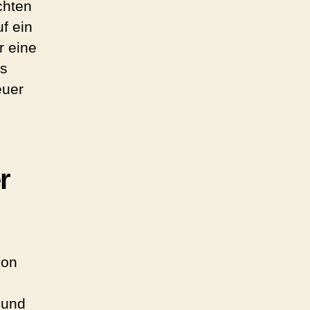
chten
f ein
r eine
as
euer
r
von
 und