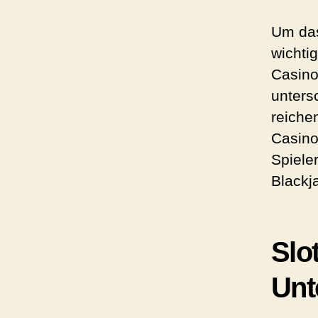
Um das
wichti
Casino
untersc
reiche
Casino
Spiele
Blackj
Slo
Unt