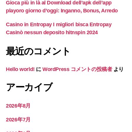
Gioca più in là al Download dell’apk dell’app
playoro giorno d’oggi: Inganno, Bonus, Arredo
Casino in Entropay I migliori bisca Entropay
Casinò nessun deposito hitnspin 2024
最近のコメント
Hello world!
に
WordPress コメントの投稿者
より
アーカイブ
2026年8月
2026年7月