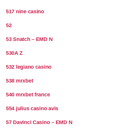
517 nine casino
52
53 Snatch – EMD N
530A Z
532 legiano casino
538 mrxbet
540 mrxbet france
554 julius casino avis
57 Davinci Casino – EMD N