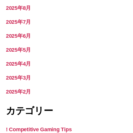
2025年8月
2025年7月
2025年6月
2025年5月
2025年4月
2025年3月
2025年2月
カテゴリー
! Competitive Gaming Tips