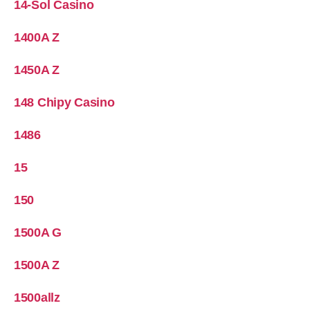
14-Sol Casino
1400A Z
1450A Z
148 Chipy Casino
1486
15
150
1500A G
1500A Z
1500allz