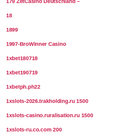
179 ZetCasino Deutschland –
18
1899
1997-BroWinner Casino
1xbet180718
1xbet190719
1xbetph.ph22
1xslots-2026.trakholding.ru 1500
1xslots-casino.ruralisation.ru 1500
1xslots-ru.co.com 200