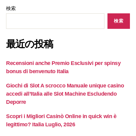
検索
検索
最近の投稿
Recensioni anche Premio Esclusivi per spinsy
bonus di benvenuto Italia
Giochi di Slot A scrocco Manuale unique casino
accedi all’Italia alle Slot Machine Escludendo
Deporre
Scopri i Migliori Casinò Online in quick win è
legittimo? Italia Luglio, 2026