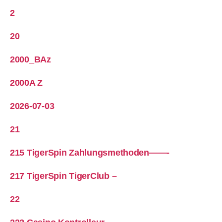
2
20
2000_BAz
2000A Z
2026-07-03
21
215 TigerSpin Zahlungsmethoden——-
217 TigerSpin TigerClub –
22