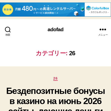
adofad
検索
メニュー
カテゴリー:
26
カ
26
テ
Бездепозитные бонусы
ゴ
リ
в казино на июнь 2026
ー