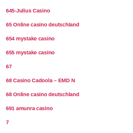
645-Julius Casino
65 Online casino deutschland
654 mystake casino
655 mystake casino
67
68 Casino Cadoola – EMD N
68 Online casino deutschland
691 amunra casino
7