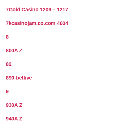
7Gold Casino 1209 – 1217
7kcasinojam.co.com 4004
8
800A Z
82
890-betlive
9
930A Z
940A Z