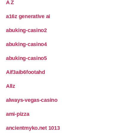
A Z
a16z generative ai
abuking-casino2
abuking-casino4
abuking-casino5
Aif3aib6footahd
Allz
always-vegas-casino
ami-pizza
ancientmyko.net 1013