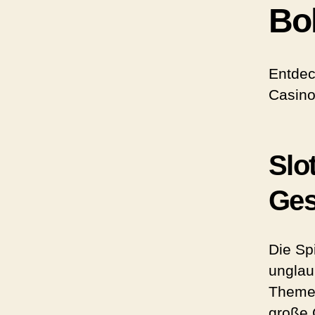
Bo
Entdec
Casino
Slo
Ge
Die Sp
unglau
Themen
große 