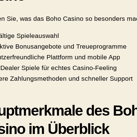
en Sie, was das Boho Casino so besonders ma
fältige Spieleauswahl
aktive Bonusangebote und Treueprogramme
tzerfreundliche Plattform und mobile App
-Dealer Spiele für echtes Casino-Feeling
ere Zahlungsmethoden und schneller Support
uptmerkmale des Bo
sino im Überblick