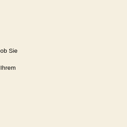
 ob Sie
 Ihrem