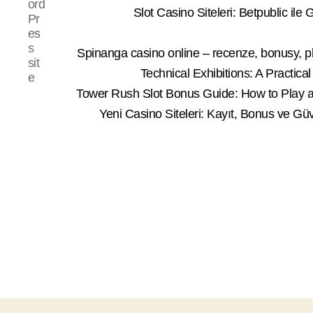
ord
Slot Casino Siteleri: Betpublic il
Pr
es
s
Spinanga casino online – recenze, bonusy, p
sit
Technical Exhibitions: A Practica
e
Tower Rush Slot Bonus Guide: How to Play 
Yeni Casino Siteleri: Kayıt, Bonus ve Güv