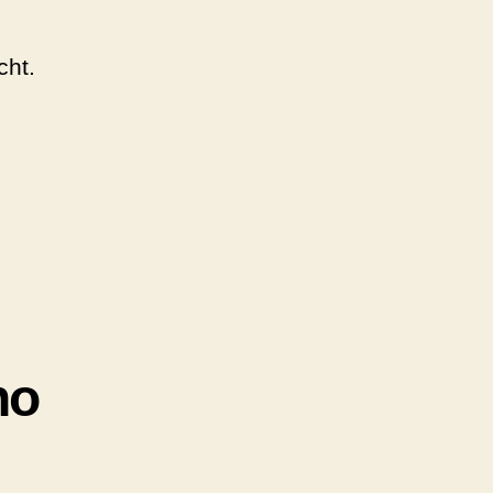
cht.
ho