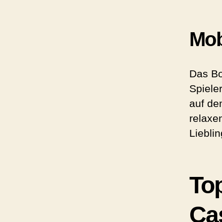
Mob
Das Bo
Spiele
auf de
relaxe
Lieblin
Top
Ca