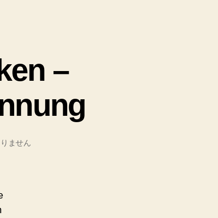
ken –
annung
ありません
e
n