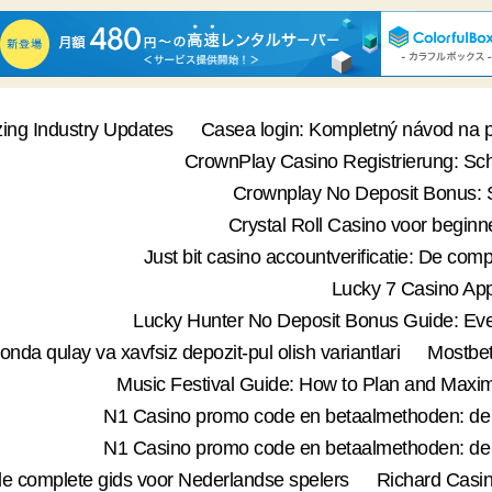
zing Industry Updates
Casea login: Kompletný návod na pr
CrownPlay Casino Registrierung: Schri
Crownplay No Deposit Bonus: S
Crystal Roll Casino voor beginne
Just bit casino accountverificatie: De co
Lucky 7 Casino App
Lucky Hunter No Deposit Bonus Guide: Eve
onda qulay va xavfsiz depozit‑pul olish variantlari
Mostbet
Music Festival Guide: How to Plan and Maxim
N1 Casino promo code en betaalmethoden: de 
N1 Casino promo code en betaalmethoden: de 
e complete gids voor Nederlandse spelers
Richard Casi