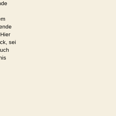
nde
nem
dende
Hier
ck, sei
Auch
nis