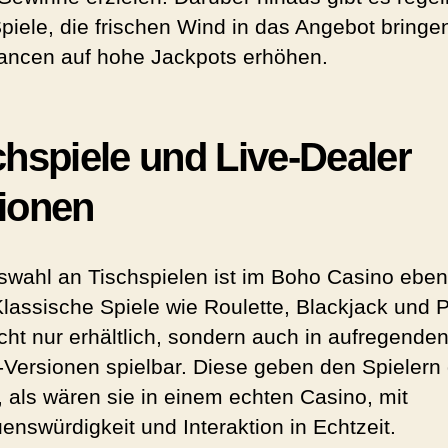
piele, die frischen Wind in das Angebot bringe
ancen auf hohe Jackpots erhöhen.
chspiele und Live-Dealer
ionen
swahl an Tischspielen ist im Boho Casino ebe
Klassische Spiele wie Roulette, Blackjack und 
icht nur erhältlich, sondern auch in aufregenden
-Versionen spielbar. Diese geben den Spielern
, als wären sie in einem echten Casino, mit
enswürdigkeit und Interaktion in Echtzeit.