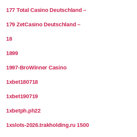
177 Total Casino Deutschland –
179 ZetCasino Deutschland –
18
1899
1997-BroWinner Casino
1xbet180718
1xbet190719
1xbetph.ph22
1xslots-2026.trakholding.ru 1500