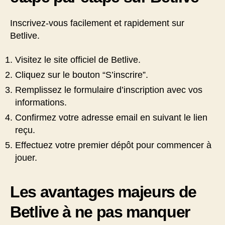
Inscrivez-vous facilement et rapidement sur
Betlive.
Visitez le site officiel de Betlive.
Cliquez sur le bouton “S’inscrire”.
Remplissez le formulaire d’inscription avec vos
informations.
Confirmez votre adresse email en suivant le lien
reçu.
Effectuez votre premier dépôt pour commencer à
jouer.
Les avantages majeurs de
Betlive à ne pas manquer