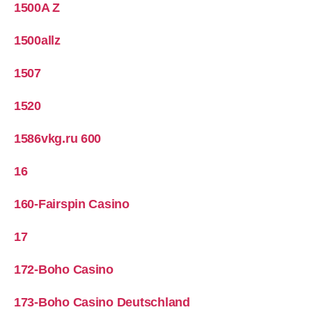
1500A Z
1500allz
1507
1520
1586vkg.ru 600
16
160-Fairspin Casino
17
172-Boho Casino
173-Boho Casino Deutschland