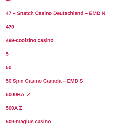
47 – Snatch Casino Deutschland – EMD N
470
499-coolzino casino
5
50
50 Spin Casino Canada – EMD S
5000BA_Z
500A Z
509-magius casino