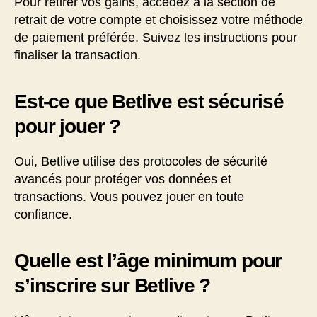
Pour retirer vos gains, accédez à la section de
retrait de votre compte et choisissez votre méthode
de paiement préférée. Suivez les instructions pour
finaliser la transaction.
Est-ce que Betlive est sécurisé
pour jouer ?
Oui, Betlive utilise des protocoles de sécurité
avancés pour protéger vos données et
transactions. Vous pouvez jouer en toute
confiance.
Quelle est l’âge minimum pour
s’inscrire sur Betlive ?