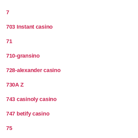
7
703 Instant casino
71
710-gransino
728-alexander casino
730A Z
743 casinoly casino
747 betify casino
75