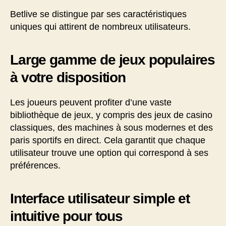
Betlive se distingue par ses caractéristiques
uniques qui attirent de nombreux utilisateurs.
Large gamme de jeux populaires
à votre disposition
Les joueurs peuvent profiter d’une vaste
bibliothèque de jeux, y compris des jeux de casino
classiques, des machines à sous modernes et des
paris sportifs en direct. Cela garantit que chaque
utilisateur trouve une option qui correspond à ses
préférences.
Interface utilisateur simple et
intuitive pour tous