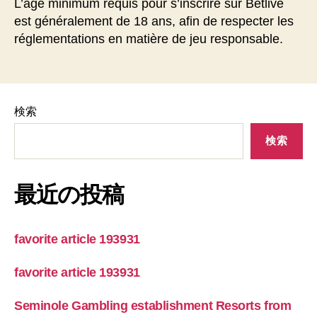
L’âge minimum requis pour s’inscrire sur Betlive
est généralement de 18 ans, afin de respecter les
réglementations en matière de jeu responsable.
検索
検索
最近の投稿
favorite article 193931
favorite article 193931
Seminole Gambling establishment Resorts from