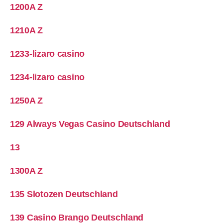
1200A Z
1210A Z
1233-lizaro casino
1234-lizaro casino
1250A Z
129 Always Vegas Casino Deutschland
13
1300A Z
135 Slotozen Deutschland
139 Casino Brango Deutschland