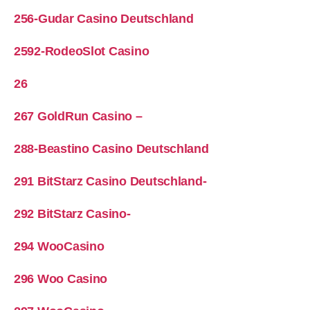
256-Gudar Casino Deutschland
2592-RodeoSlot Casino
26
267 GoldRun Casino –
288-Beastino Casino Deutschland
291 BitStarz Casino Deutschland-
292 BitStarz Casino-
294 WooCasino
296 Woo Casino