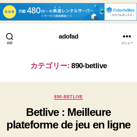
adofad
検索
メニュー
カテゴリー:
890-betlive
カ
890-BETLIVE
テ
Betlive : Meilleure
ゴ
リ
plateforme de jeu en ligne
ー