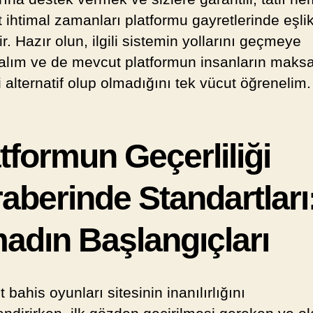
et ihtimal zamanları platformu gayretlerinde eşli
r. Hazır olun, ilgili sistemin yollarını geçmeye
alım ve de mevcut platformun insanların maksa
i alternatif olup olmadığını tek vücut öğrenelim.
tformun Geçerliliği
aberinde Standartları
madın Başlangıçları
t bahis oyunları sitesinin inanılırlığını