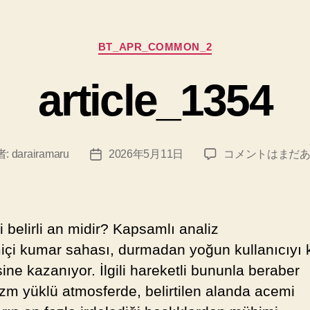
カ
BT_APR_COMMON_2
テ
ゴ
article_1354
リ
ー
article_1354
者:
darairamaru
2026年5月11日
コメントはまだ
投
へ
稿
の
日
i belirli an midir? Kapsamlı analiz
içi kumar sahası, durmadan yoğun kullanıcıyı 
ne kazanıyor. İlgili hareketli bununla beraber
zm yüklü atmosferde, belirtilen alanda acemi