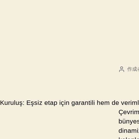
作成
投
稿
者
Kuruluş: Eşsiz etap için garantili hem de veriml
Çevrim
bünyesi
dinami