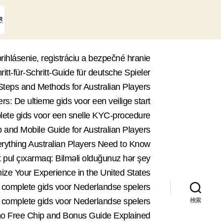
ihlásenie, registráciu a bezpečné hranie
tt‑für‑Schritt‑Guide für deutsche Spieler
teps and Methods for Australian Players
rs: De ultieme gids voor een veilige start
mplete gids voor een snelle KYC-procedure
 and Mobile Guide for Australian Players
rything Australian Players Need to Know
 pul çıxarmaq: Bilməli olduğunuz hər şey
ize Your Experience in the United States
complete gids voor Nederlandse spelers
complete gids voor Nederlandse spelers
検索
no Free Chip and Bonus Guide Explained