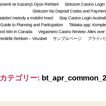
e Güvenli ve Kazançlı Oyun Rehberi
Slotozen Casino Login 
Slotozen No Deposit Codes and Payment 
latební metody a mobilní hraní
Stay Casino Login Austral
l Guide to Planning and Participation
Tikitaka app: Kompl
and Win in Canada
Vegashero Casino Review: Alles over 
enilirlik Rehberi – Virusbet
サンプルページ
プライバ
カテゴリー:
bt_apr_common_