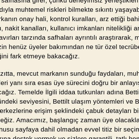
 safhasına girer, çünkü deneyimsiz yerleştikleri
yla muhtemel riskleri bilmekte sıkıntı yaşayabil
anın onay hali, kontrol kuralları, arz ettiği bah
, nakit kanalları, kullanıcı imkanları nitelikliği art
avırları tarzında safhaları ayrıntılı araştırarak,
in henüz üyeler bakımından ne tür özel tecrüb
iğini fark etmeye bakacağız.
 yazıtta, mevcut markanın sunduğu faydaları, mu
eri yanı sıra esas üye sürecini doğru bir anlayı
ağız. Temelde İlgili iddaa tutkunları adına Bettil
ndeki seviyesini, Bettilt ulaşım yöntemleri ve Be
erkezlerine erişim şeklindeki çabuk detayları bi
ceğiz. Amacımız, başlangıç zaman üye olacakla
nusu sayfaya dahil olmadan evvel titiz bir seçi
ına destek vermek ve sizlere garantili, tatlı h