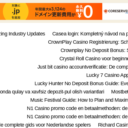
zing Industry Updates
Casea login: Kompletný návod na pr
CrownPlay Casino Registrierung: Schri
Crownplay No Deposit Bonus: S
Crystal Roll Casino voor beginne
Just bit casino accountverificatie: De co
Lucky 7 Casino App
Lucky Hunter No Deposit Bonus Guide: Eve
onda qulay va xavfsiz depozit‑pul olish variantlari
Mostbet
Music Festival Guide: How to Plan and Maxim
N1 Casino promo code en betaalmethoden: de 
N1 Casino promo code en betaalmethoden: de 
e complete gids voor Nederlandse spelers
Richard Casi