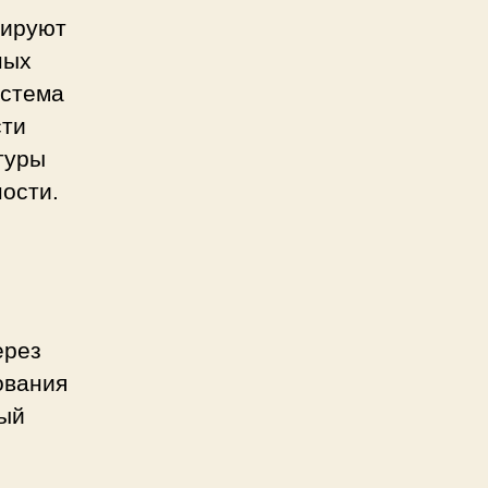
рируют
ных
истема
сти
туры
ости.
ерез
ования
ный