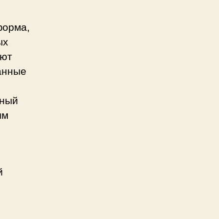
форма,
ых
ают
анные
нный
ым
й