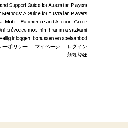
and Support Guide for Australian Players
Methods: A Guide for Australian Players
ia: Mobile Experience and Account Guide
etní průvodce mobilním hraním a sázkami
veilig inloggen, bonussen en spelaanbod
シーポリシー
マイページ
ログイン
新規登録