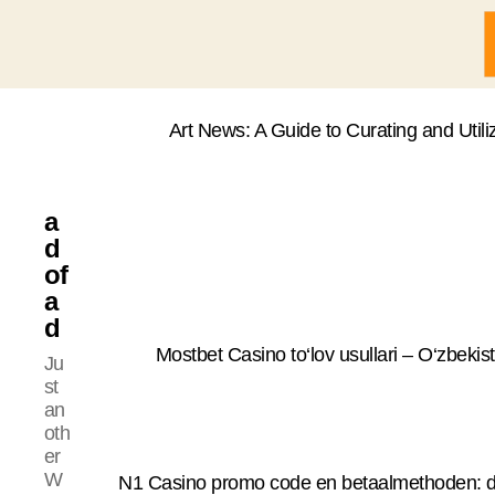
Art News: A Guide to Curating and Utili
a
d
of
a
d
Mostbet Casino to‘lov usullari – O‘zbekist
Ju
st
an
oth
er
W
N1 Casino promo code en betaalmethoden: d