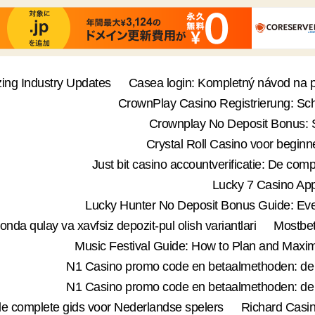
zing Industry Updates
Casea login: Kompletný návod na pr
CrownPlay Casino Registrierung: Schri
Crownplay No Deposit Bonus: S
Crystal Roll Casino voor beginne
Just bit casino accountverificatie: De co
Lucky 7 Casino App
Lucky Hunter No Deposit Bonus Guide: Eve
onda qulay va xavfsiz depozit‑pul olish variantlari
Mostbet
Music Festival Guide: How to Plan and Maxim
N1 Casino promo code en betaalmethoden: de 
N1 Casino promo code en betaalmethoden: de 
e complete gids voor Nederlandse spelers
Richard Casi