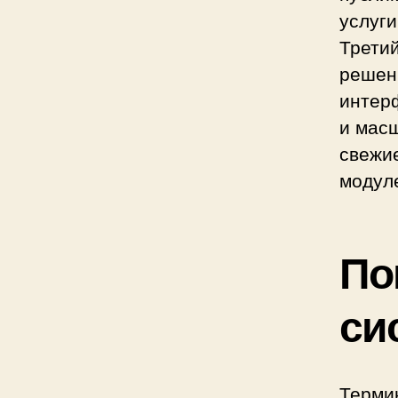
услуг
Трети
решен
интерф
и мас
свежи
модул
По
си
Терми