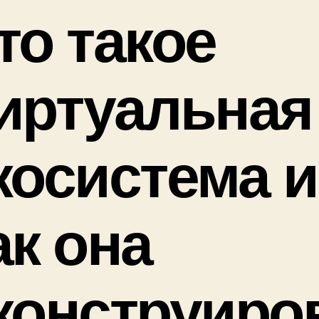
и
то такое
как
она
сконструирована
へ
иртуальная
の
косистема и
ак она
конструиро