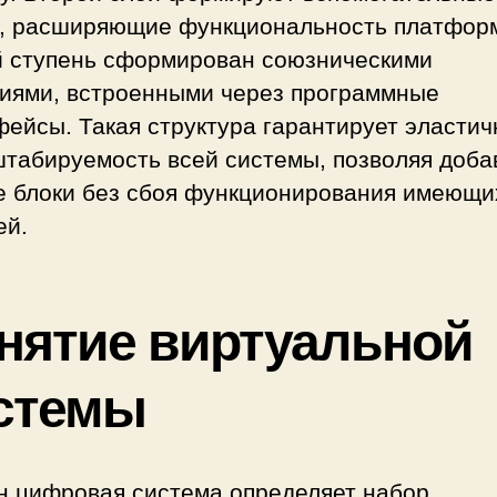
и, расширяющие функциональность платфор
й ступень сформирован союзническими
иями, встроенными через программные
ейсы. Такая структура гарантирует эластич
штабируемость всей системы, позволяя доба
е блоки без сбоя функционирования имеющи
ей.
нятие виртуальной
стемы
н цифровая система определяет набор