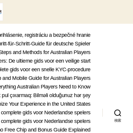
ihlásenie, registráciu a bezpečné hranie
tt‑für‑Schritt‑Guide für deutsche Spieler
teps and Methods for Australian Players
rs: De ultieme gids voor een veilige start
mplete gids voor een snelle KYC-procedure
 and Mobile Guide for Australian Players
rything Australian Players Need to Know
 pul çıxarmaq: Bilməli olduğunuz hər şey
ize Your Experience in the United States
complete gids voor Nederlandse spelers
complete gids voor Nederlandse spelers
検索
no Free Chip and Bonus Guide Explained