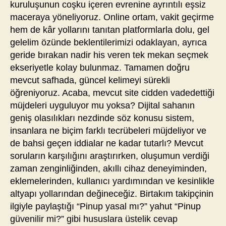
kuruluşunun coşku içeren evrenine ayrıntılı eşsiz
maceraya yöneliyoruz. Online ortam, vakit geçirme
hem de kâr yollarını tanıtan platformlarla dolu, gel
gelelim özünde beklentilerimizi odaklayan, ayrıca
geride bırakan nadir his veren tek mekan seçmek
ekseriyetle kolay bulunmaz. Tamamen doğru
mevcut safhada, güncel kelimeyi sürekli
öğreniyoruz. Acaba, mevcut site cidden vadedettiği
müjdeleri uyguluyor mu yoksa? Dijital sahanın
geniş olasılıkları nezdinde söz konusu sistem,
insanlara ne biçim farklı tecrübeleri müjdeliyor ve
de bahsi geçen iddialar ne kadar tutarlı? Mevcut
soruların karşılığını araştırırken, oluşumun verdiği
zaman zenginliğinden, akıllı cihaz deneyiminden,
eklemelerinden, kullanıcı yardımından ve kesinlikle
altyapı yollarından değineceğiz. Birtakım takipçinin
ilgiyle paylaştığı “Pinup yasal mı?” yahut “Pinup
güvenilir mi?” gibi hususlara üstelik cevap