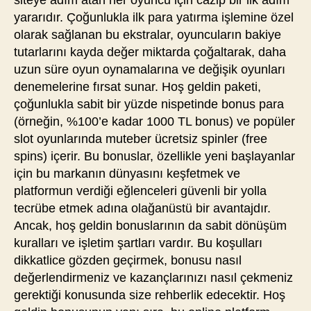
siteye adım atan her oyuncu için cazip bir ilk adım
yararıdır. Çoğunlukla ilk para yatırma işlemine özel
olarak sağlanan bu ekstralar, oyuncuların bakiye
tutarlarını kayda değer miktarda çoğaltarak, daha
uzun süre oyun oynamalarına ve değişik oyunları
denemelerine fırsat sunar. Hoş geldin paketi,
çoğunlukla sabit bir yüzde nispetinde bonus para
(örneğin, %100’e kadar 1000 TL bonus) ve popüler
slot oyunlarında muteber ücretsiz spinler (free
spins) içerir. Bu bonuslar, özellikle yeni başlayanlar
için bu markanın dünyasını keşfetmek ve
platformun verdiği eğlenceleri güvenli bir yolla
tecrübe etmek adına olağanüstü bir avantajdır.
Ancak, hoş geldin bonuslarının da sabit dönüşüm
kuralları ve işletim şartları vardır. Bu koşulları
dikkatlice gözden geçirmek, bonusu nasıl
değerlendirmeniz ve kazançlarınızı nasıl çekmeniz
gerektiği konusunda size rehberlik edecektir. Hoş