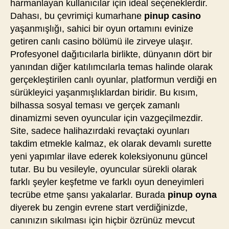
harmanlayan kullanıcılar için ideal seçeneklerdir.
Dahası, bu çevrimiçi kumarhane
pinup casino
yaşanmışlığı, sahici bir oyun ortamını evinize
getiren canlı casino bölümü ile zirveye ulaşır.
Profesyonel dağıtıcılarla birlikte, dünyanın dört bir
yanından diğer katılımcılarla temas halinde olarak
gerçekleştirilen canlı oyunlar, platformun verdiği en
sürükleyici yaşanmışlıklardan biridir. Bu kısım,
bilhassa sosyal teması ve gerçek zamanlı
dinamizmi seven oyuncular için vazgeçilmezdir.
Site, sadece halihazırdaki revaçtaki oyunları
takdim etmekle kalmaz, ek olarak devamlı surette
yeni yapımlar ilave ederek koleksiyonunu güncel
tutar. Bu bu vesileyle, oyuncular sürekli olarak
farklı şeyler keşfetme ve farklı oyun deneyimleri
tecrübe etme şansı yakalarlar. Burada
pinup oyna
diyerek bu zengin evrene start verdiğinizde,
canınızın sıkılması için hiçbir özrünüz mevcut