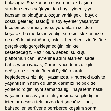
bulacağız. Söz konusu oluşumun tek başına
sıradan servis sağlayıcıdan hayli iyiden iyiye
kapsamlısı olduğunu, özgün varlık şekli, büyük
coşku geleneği taşıdığını söyleyenler yaşanıyor.
İncelemecilerimiz yine şu yorumların izinden
koşarak, bu merkezin verdiği sürecin isteklerinizle
ne ölçüde tutuştuğunu, üstelik hedeflerinizin üstüne
gerçekleşip gerçekleşmediğini birlikte
keşfedeceğiz. Hazır olun, sebebi şu ki şu
platformun canlı evrenine adım atarken, sade
bahis yapmayacak, Career vücudunuzu ilgili
değişken sistemin önemli üyeliği olarak
keşfedeceksiniz. İlgili yazımızda, Pinup’teki aktivite
yaşantısının hem de umduklarımızı ne şekilde
yönlendirdiğini aynı zamanda ilgili hayallerin hakiki
yaşamda ne seviyede tek yansıma sergilediğini
içten artı esaslı tek tarzda tartışacağız. Hadi,
bahsedilen serüvene beraberce koşalım sonra