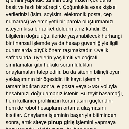
işlemini yapmak, tahmin ettiğinizden çok daha
basit ve hızlı bir süreçtir. Çoğunlukla esas kişisel
verilerinizi (isim, soyisim, elektronik posta, cep
numarası) ve emniyetli bir parola oluşturmanızı
isteyen kısa bir anket doldurmanız kafidir. Bu
bilgilerin doğruluğu, ileride yaşanabilecek herhangi
bir finansal işlemde ya da hesap güvenliğiyle ilgili
durumlarda büyük önem taşımaktadır. Üyelik
safhasında, üyelerin yaş limiti ve coğrafi
sınırlamalar gibi hukuki sorumlulukları
onaylamaları talep edilir, bu da sitenin bilinçli oyun
yaklaşımının bir ögesidir. İlk kayıt işlemini
tamamladıktan sonra, e-posta veya SMS yoluyla
hesabınızı doğrulamanız istenir. Bu teyit basamağı,
hem kullanıcı profilinizin korumasını güçlendirir
hem de robot hesapların ortama ulaşmasını
kısıtlar. Onaylama işleminin başarıyla bitiminden
sonra, artık siteye
pinup giriş
işlemini yapmaya