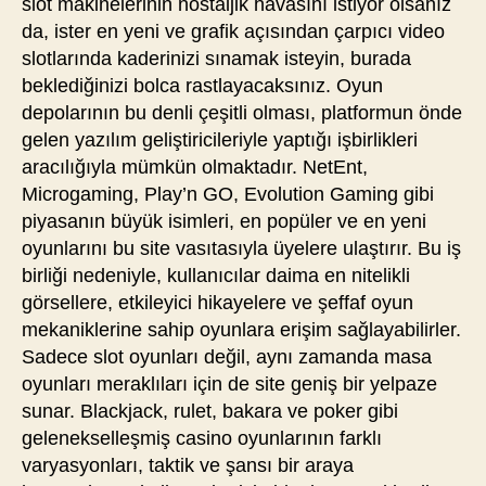
slot makinelerinin nostaljik havasını istiyor olsanız
da, ister en yeni ve grafik açısından çarpıcı video
slotlarında kaderinizi sınamak isteyin, burada
beklediğinizi bolca rastlayacaksınız. Oyun
depolarının bu denli çeşitli olması, platformun önde
gelen yazılım geliştiricileriyle yaptığı işbirlikleri
aracılığıyla mümkün olmaktadır. NetEnt,
Microgaming, Play’n GO, Evolution Gaming gibi
piyasanın büyük isimleri, en popüler ve en yeni
oyunlarını bu site vasıtasıyla üyelere ulaştırır. Bu iş
birliği nedeniyle, kullanıcılar daima en nitelikli
görsellere, etkileyici hikayelere ve şeffaf oyun
mekaniklerine sahip oyunlara erişim sağlayabilirler.
Sadece slot oyunları değil, aynı zamanda masa
oyunları meraklıları için de site geniş bir yelpaze
sunar. Blackjack, rulet, bakara ve poker gibi
gelenekselleşmiş casino oyunlarının farklı
varyasyonları, taktik ve şansı bir araya