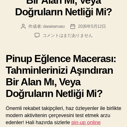
Bir Alan Mı, Veya
Doğruların Netliği Mi?
作成者:
darairamaru
2026年5月12日
投
投
稿
稿
Pinup
コメントはまだありません
者
日
Eğlence
Macerası:
Tahminlerinizi
Pinup Eğlence Macerası:
Aşındıran
Bir
Tahminlerinizi Aşındıran
Alan
Bir Alan Mı, Veya
Mı,
Veya
Doğruların Netliği Mi?
Doğruların
Netliği
Mi?
Önemli rekabet takipçileri, haz özleyenler ile birlikte
へ
modern aktivitenin çerçevesini test etmek arzu
の
edenler! Hali hazırda sizlerle
pin-up online