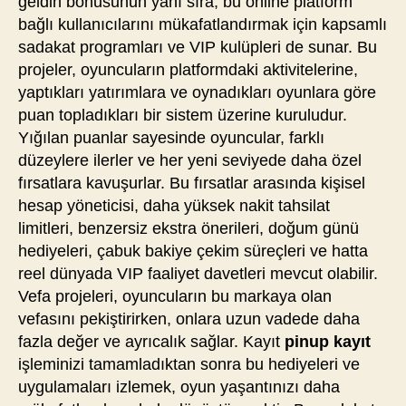
geldin bonusunun yanı sıra, bu online platform
bağlı kullanıcılarını mükafatlandırmak için kapsamlı
sadakat programları ve VIP kulüpleri de sunar. Bu
projeler, oyuncuların platformdaki aktivitelerine,
yaptıkları yatırımlara ve oynadıkları oyunlara göre
puan topladıkları bir sistem üzerine kuruludur.
Yığılan puanlar sayesinde oyuncular, farklı
düzeylere ilerler ve her yeni seviyede daha özel
fırsatlara kavuşurlar. Bu fırsatlar arasında kişisel
hesap yöneticisi, daha yüksek nakit tahsilat
limitleri, benzersiz ekstra önerileri, doğum günü
hediyeleri, çabuk bakiye çekim süreçleri ve hatta
reel dünyada VIP faaliyet davetleri mevcut olabilir.
Vefa projeleri, oyuncuların bu markaya olan
vefasını pekiştirirken, onlara uzun vadede daha
fazla değer ve ayrıcalık sağlar. Kayıt
pinup kayıt
işleminizi tamamladıktan sonra bu hediyeleri ve
uygulamaları izlemek, oyun yaşantınızı daha