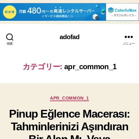
adofad
検索
メニュー
カテゴリー:
apr_common_1
カ
APR_COMMON_1
テ
Pinup Eğlence Macerası:
ゴ
リ
Tahminlerinizi Aşındıran
ー