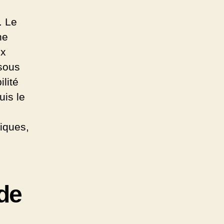
. Le
ne
ux
 sous
ilité
uis le
tiques,
de