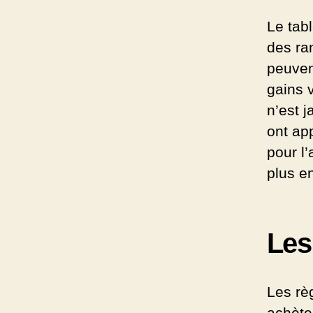
Le tabl
des ra
peuven
gains 
n’est j
ont ap
pour l
plus e
Les
Les rè
achèten