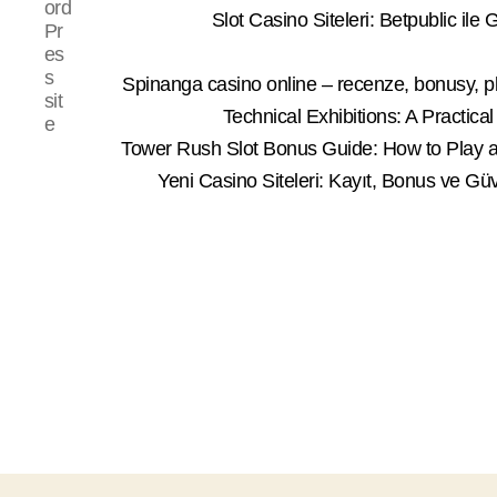
ord
Slot Casino Siteleri: Betpublic il
Pr
es
s
Spinanga casino online – recenze, bonusy, p
sit
Technical Exhibitions: A Practica
e
Tower Rush Slot Bonus Guide: How to Play 
Yeni Casino Siteleri: Kayıt, Bonus ve Güv