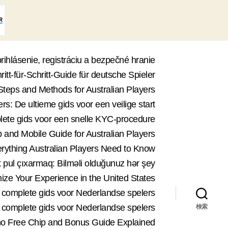
ihlásenie, registráciu a bezpečné hranie
tt‑für‑Schritt‑Guide für deutsche Spieler
teps and Methods for Australian Players
rs: De ultieme gids voor een veilige start
mplete gids voor een snelle KYC-procedure
 and Mobile Guide for Australian Players
rything Australian Players Need to Know
 pul çıxarmaq: Bilməli olduğunuz hər şey
ize Your Experience in the United States
complete gids voor Nederlandse spelers
complete gids voor Nederlandse spelers
検索
no Free Chip and Bonus Guide Explained