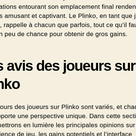
pations entourant son emplacement final rendent
is amusant et captivant. Le Plinko, en tant que 
 rappelle à chacun que parfois, tout ce qu’il fau
un peu de chance pour obtenir de gros gains.
 avis des joueurs sur
nko
tours des joueurs sur Plinko sont variés, et ch
pporte une perspective unique. Dans cette sect
ettrons en lumière les principales opinions sur
ience de jeu, les gains potentiels et l’interface