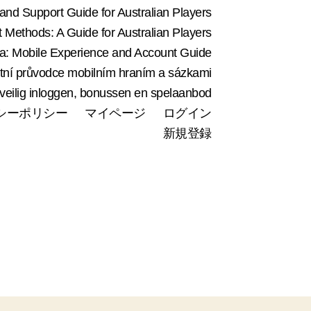
and Support Guide for Australian Players
Methods: A Guide for Australian Players
ia: Mobile Experience and Account Guide
etní průvodce mobilním hraním a sázkami
veilig inloggen, bonussen en spelaanbod
シーポリシー
マイページ
ログイン
新規登録