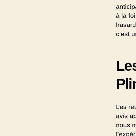
antici
à la fo
hasard,
c’est 
Les
Pli
Les re
avis a
nous m
l’expér