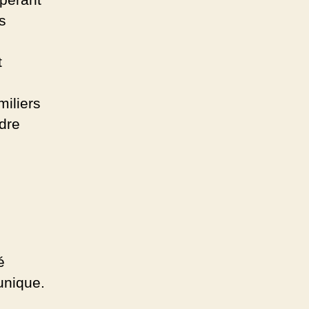
s
t
iliers
dre
é
unique.