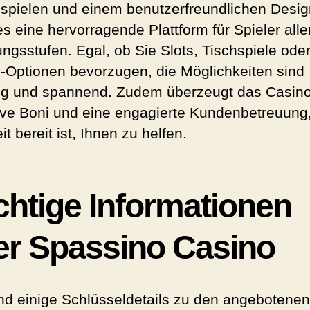
spielen und einem benutzerfreundlichen Desig
の
es eine hervorragende Plattform für Spieler alle
ungsstufen. Egal, ob Sie Slots, Tischspiele oder
-Optionen bevorzugen, die Möglichkeiten sind
ltig und spannend. Zudem überzeugt das Casin
tive Boni und eine engagierte Kundenbetreuung,
it bereit ist, Ihnen zu helfen.
chtige Informationen
er Spassino Casino
ind einige Schlüsseldetails zu den angebotenen