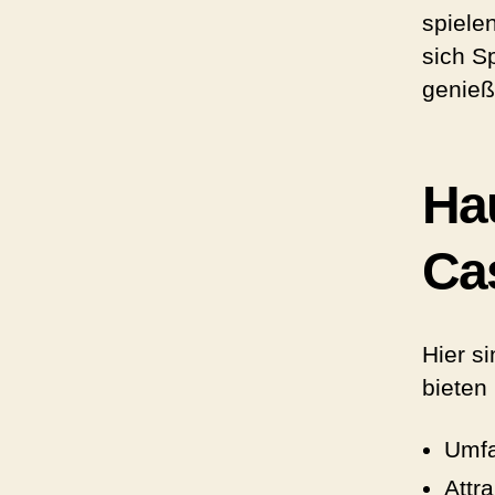
spiele
sich Sp
genieß
Ha
Ca
Hier s
bieten 
Umfa
Attr