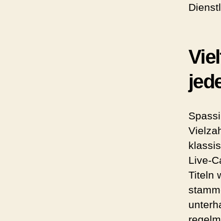
Dienst
Vie
jed
Spassi
Vielza
klassi
Live-C
Titeln
stamme
unterh
regelm