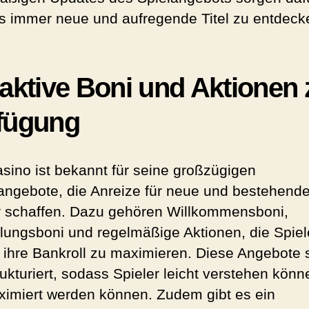
s immer neue und aufregende Titel zu entdecke
raktive Boni und Aktionen 
fügung
sino ist bekannt für seine großzügigen
ngebote, die Anreize für neue und bestehend
r schaffen. Dazu gehören Willkommensboni,
lungsboni und regelmäßige Aktionen, die Spiel
, ihre Bankroll zu maximieren. Diese Angebote 
rukturiert, sodass Spieler leicht verstehen könn
ximiert werden können. Zudem gibt es ein