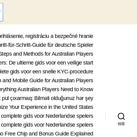
ihlásenie, registráciu a bezpečné hranie
tt‑für‑Schritt‑Guide für deutsche Spieler
teps and Methods for Australian Players
rs: De ultieme gids voor een veilige start
mplete gids voor een snelle KYC-procedure
 and Mobile Guide for Australian Players
rything Australian Players Need to Know
 pul çıxarmaq: Bilməli olduğunuz hər şey
ize Your Experience in the United States
complete gids voor Nederlandse spelers
complete gids voor Nederlandse spelers
検索
no Free Chip and Bonus Guide Explained