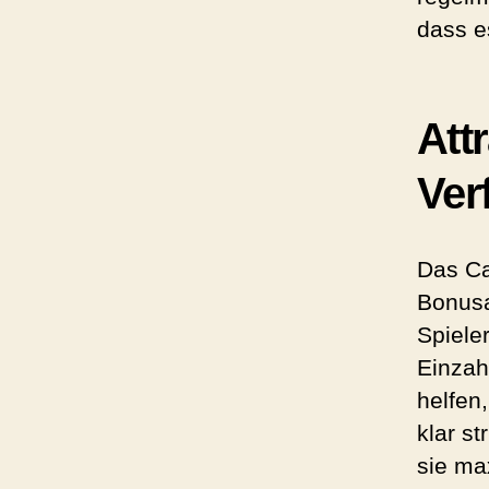
dass e
Att
Ver
Das Ca
Bonusa
Spiele
Einzah
helfen
klar st
sie ma