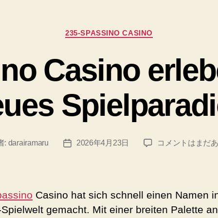
カ
235-SPASSINO CASINO
テ
ゴ
no Casino erleb
リ
ー
ues Spielparad
Spassino
者:
darairamaru
2026年4月23日
コメントはまだ
投
Casino
稿
erleben:
日
Ein
neues
passino
Casino hat sich schnell einen Namen i
Spielparadies
-Spielwelt gemacht. Mit einer breiten Palette an
へ