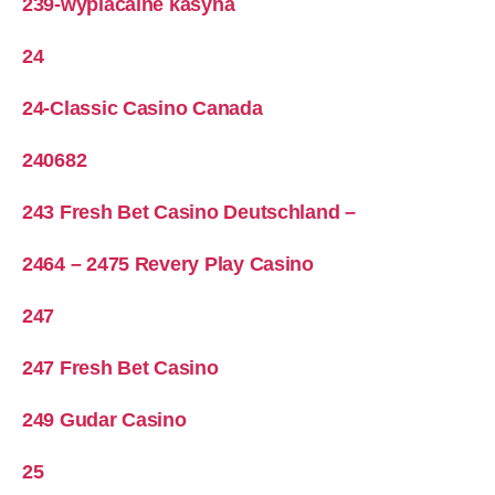
239-wyplacalne kasyna
24
24-Classic Casino Canada
240682
243 Fresh Bet Casino Deutschland –
2464 – 2475 Revery Play Casino
247
247 Fresh Bet Casino
249 Gudar Casino
25