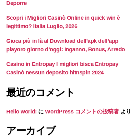
Deporre
Scopri i Migliori Casinò Online in quick win è
legittimo? Italia Luglio, 2026
Gioca più in là al Download dell’apk dell’app
playoro giorno d’oggi: Inganno, Bonus, Arredo
Casino in Entropay I migliori bisca Entropay
Casinò nessun deposito hitnspin 2024
最近のコメント
Hello world!
に
WordPress コメントの投稿者
より
アーカイブ