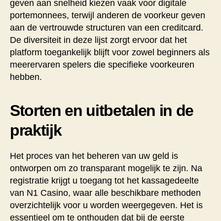
geven aan snelheid kiezen vaak voor digitale
portemonnees, terwijl anderen de voorkeur geven
aan de vertrouwde structuren van een creditcard.
De diversiteit in deze lijst zorgt ervoor dat het
platform toegankelijk blijft voor zowel beginners als
meerervaren spelers die specifieke voorkeuren
hebben.
Storten en uitbetalen in de
praktijk
Het proces van het beheren van uw geld is
ontworpen om zo transparant mogelijk te zijn. Na
registratie krijgt u toegang tot het kassagedeelte
van N1 Casino, waar alle beschikbare methoden
overzichtelijk voor u worden weergegeven. Het is
essentieel om te onthouden dat bij de eerste