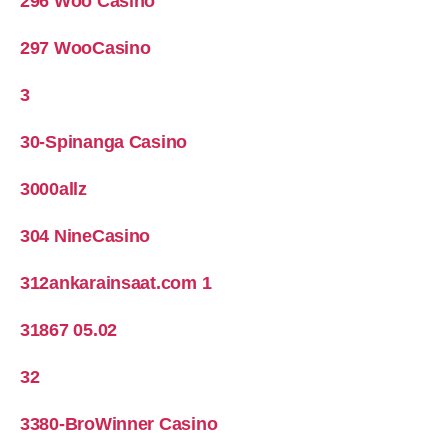
296 Woo Casino
297 WooCasino
3
30-Spinanga Casino
3000allz
304 NineCasino
312ankarainsaat.com 1
31867 05.02
32
3380-BroWinner Casino