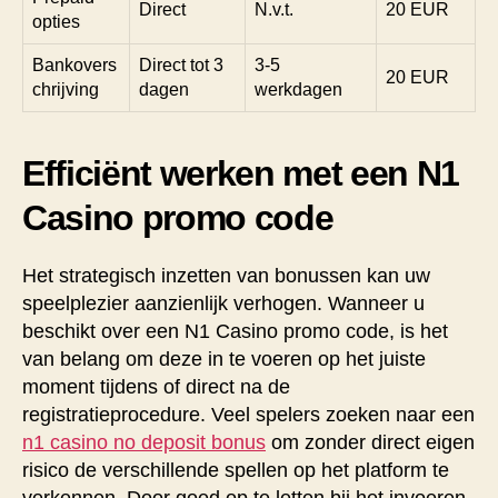
Direct
N.v.t.
20 EUR
opties
Bankovers
Direct tot 3
3-5
20 EUR
chrijving
dagen
werkdagen
Efficiënt werken met een N1
Casino promo code
Het strategisch inzetten van bonussen kan uw
speelplezier aanzienlijk verhogen. Wanneer u
beschikt over een N1 Casino promo code, is het
van belang om deze in te voeren op het juiste
moment tijdens of direct na de
registratieprocedure. Veel spelers zoeken naar een
n1 casino no deposit bonus
om zonder direct eigen
risico de verschillende spellen op het platform te