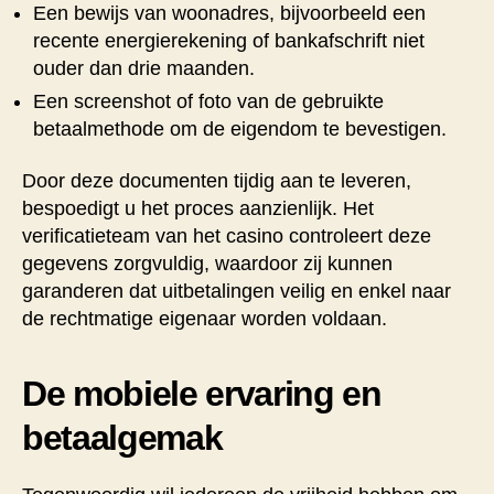
Een bewijs van woonadres, bijvoorbeeld een
recente energierekening of bankafschrift niet
ouder dan drie maanden.
Een screenshot of foto van de gebruikte
betaalmethode om de eigendom te bevestigen.
Door deze documenten tijdig aan te leveren,
bespoedigt u het proces aanzienlijk. Het
verificatieteam van het casino controleert deze
gegevens zorgvuldig, waardoor zij kunnen
garanderen dat uitbetalingen veilig en enkel naar
de rechtmatige eigenaar worden voldaan.
De mobiele ervaring en
betaalgemak