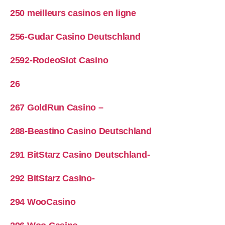
250 meilleurs casinos en ligne
256-Gudar Casino Deutschland
2592-RodeoSlot Casino
26
267 GoldRun Casino –
288-Beastino Casino Deutschland
291 BitStarz Casino Deutschland-
292 BitStarz Casino-
294 WooCasino