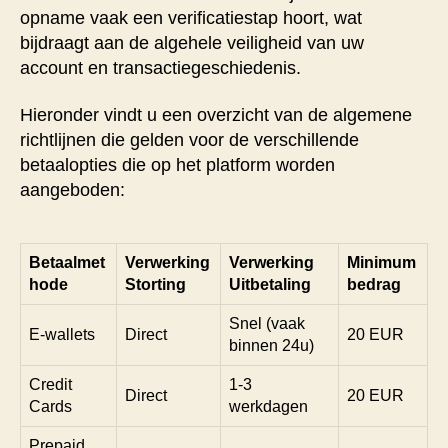
opname vaak een verificatiestap hoort, wat
bijdraagt aan de algehele veiligheid van uw
account en transactiegeschiedenis.
Hieronder vindt u een overzicht van de algemene
richtlijnen die gelden voor de verschillende
betaalopties die op het platform worden
aangeboden:
Betaalmet
Verwerking
Verwerking
Minimum
hode
Storting
Uitbetaling
bedrag
Snel (vaak
E-wallets
Direct
20 EUR
binnen 24u)
Credit
1-3
Direct
20 EUR
Cards
werkdagen
Prepaid