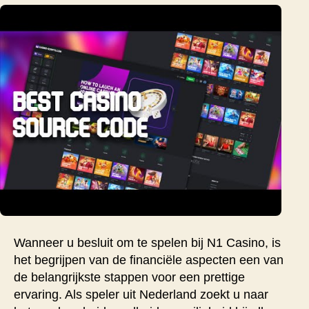
Wanneer u besluit om te spelen bij N1 Casino, is
het begrijpen van de financiële aspecten een van
de belangrijkste stappen voor een prettige
ervaring. Als speler uit Nederland zoekt u naar