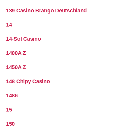
139 Casino Brango Deutschland
14
14-Sol Casino
1400A Z
1450A Z
148 Chipy Casino
1486
15
150