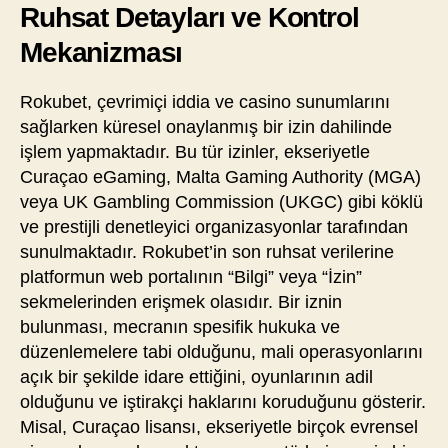
Ruhsat Detayları ve Kontrol
Mekanizması
Rokubet, çevrimiçi iddia ve casino sunumlarını
sağlarken küresel onaylanmış bir izin dahilinde
işlem yapmaktadır. Bu tür izinler, ekseriyetle
Curaçao eGaming, Malta Gaming Authority (MGA)
veya UK Gambling Commission (UKGC) gibi köklü
ve prestijli denetleyici organizasyonlar tarafından
sunulmaktadır. Rokubet’in son ruhsat verilerine
platformun web portalının “Bilgi” veya “İzin”
sekmelerinden erişmek olasıdır. Bir iznin
bulunması, mecranın spesifik hukuka ve
düzenlemelere tabi olduğunu, mali operasyonlarını
açık bir şekilde idare ettiğini, oyunlarının adil
olduğunu ve iştirakçi haklarını koruduğunu gösterir.
Misal, Curaçao lisansı, ekseriyetle birçok evrensel