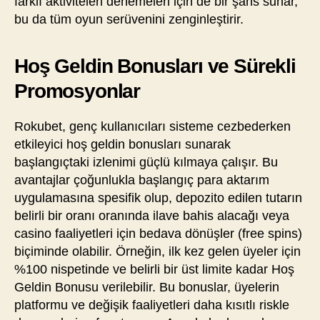
farklı aktiviteleri denemeleri için de bir şans sunar,
bu da tüm oyun serüvenini zenginleştirir.
Hoş Geldin Bonusları ve Sürekli
Promosyonlar
Rokubet, genç kullanıcıları sisteme cezbederken
etkileyici hoş geldin bonusları sunarak
başlangıçtaki izlenimi güçlü kılmaya çalışır. Bu
avantajlar çoğunlukla başlangıç para aktarım
uygulamasına spesifik olup, depozito edilen tutarın
belirli bir oranı oranında ilave bahis alacağı veya
casino faaliyetleri için bedava dönüşler (free spins)
biçiminde olabilir. Örneğin, ilk kez gelen üyeler için
%100 nispetinde ve belirli bir üst limite kadar Hoş
Geldin Bonusu verilebilir. Bu bonuslar, üyelerin
platformu ve değişik faaliyetleri daha kısıtlı riskle