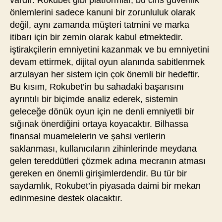
önlemlerini sadece kanuni bir zorunluluk olarak
değil, aynı zamanda müşteri tatmini ve marka
itibarı için bir zemin olarak kabul etmektedir.
iştirakçilerin emniyetini kazanmak ve bu emniyetini
devam ettirmek, dijital oyun alanında sabitlenmek
arzulayan her sistem için çok önemli bir hedeftir.
Bu kısım, Rokubet’in bu sahadaki başarısını
ayrıntılı bir biçimde analiz ederek, sistemin
geleceğe dönük oyun için ne denli emniyetli bir
sığınak önerdiğini ortaya koyacaktır. Bilhassa
finansal muamelelerin ve şahsi verilerin
saklanması, kullanıcıların zihinlerinde meydana
gelen tereddütleri çözmek adına mecranın atması
gereken en önemli girişimlerdendir. Bu tür bir
saydamlık, Rokubet’in piyasada daimi bir mekan
edinmesine destek olacaktır.