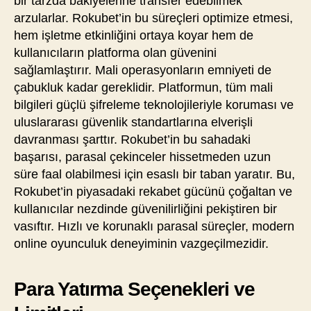
bir tarzda bakiyelerine transfer edebilmek
arzularlar. Rokubet’in bu süreçleri optimize etmesi,
hem işletme etkinliğini ortaya koyar hem de
kullanıcıların platforma olan güvenini
sağlamlaştırır. Mali operasyonların emniyeti de
çabukluk kadar gereklidir. Platformun, tüm mali
bilgileri güçlü şifreleme teknolojileriyle koruması ve
uluslararası güvenlik standartlarına elverişli
davranması şarttır. Rokubet’in bu sahadaki
başarısı, parasal çekinceler hissetmeden uzun
süre faal olabilmesi için esaslı bir taban yaratır. Bu,
Rokubet’in piyasadaki rekabet gücünü çoğaltan ve
kullanıcılar nezdinde güvenilirliğini pekiştiren bir
vasıftır. Hızlı ve korunaklı parasal süreçler, modern
online oyunculuk deneyiminin vazgeçilmezidir.
Para Yatırma Seçenekleri ve