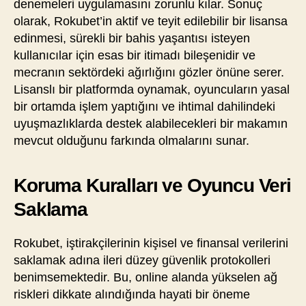
denemeleri uygulamasını zorunlu kılar. Sonuç
olarak, Rokubet’in aktif ve teyit edilebilir bir lisansa
edinmesi, sürekli bir bahis yaşantısı isteyen
kullanıcılar için esas bir itimadı bileşenidir ve
mecranın sektördeki ağırlığını gözler önüne serer.
Lisanslı bir platformda oynamak, oyuncuların yasal
bir ortamda işlem yaptığını ve ihtimal dahilindeki
uyuşmazlıklarda destek alabilecekleri bir makamın
mevcut olduğunu farkında olmalarını sunar.
Koruma Kuralları ve Oyuncu Veri
Saklama
Rokubet, iştirakçilerinin kişisel ve finansal verilerini
saklamak adına ileri düzey güvenlik protokolleri
benimsemektedir. Bu, online alanda yükselen ağ
riskleri dikkate alındığında hayati bir öneme