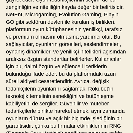
zenginliğin ve niteliliğin kayda değer bir belirtisidir.
NetEnt, Microgaming, Evolution Gaming, Play’n
GO gibi sektörün devleri ile kurulan iş birlikleri,
platformun oyun kütüphanesinin yenilikçi, tarafsız
ve premium olmasını olmasına yardımcı olur. Bu
sağlayıcılar, oyunların görselleri, seslendirmeleri,
oynanış dinamikleri ve yenilikçi nitelikleri açısından
aralıksız özgün standartlar belirlerler. Kullanıcılar
için bu, daimi özgün ve eğlenceli içeriklerin
bulunduğu ifade eder, bu da platformdaki uzun
süreli aidiyeti cesaretlendirir. Ayrıca, değişik
tedarikçilerin oyunlarını sağlamak, Rokubet’in
teknolojik temelinin esnekliğini ve bütünleşme
kabiliyetini de sergiler. Güvenilir ve muteber
tedarikçilerle birlikte hareket etmek, aynı zamanda
oyunların dürüst ve açık bir biçimde işlediğinin bir
garantisidir, çünkü bu firmalar etkinliklerinin RNG