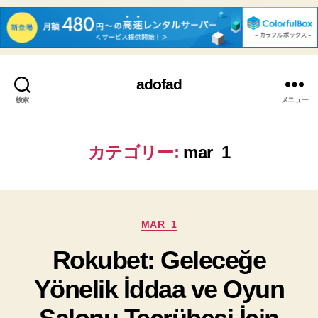
adofad
検索
メニュー
カテゴリー:
mar_1
カ
MAR_1
テ
Rokubet: Geleceğe
ゴ
リ
Yönelik İddaa ve Oyun
ー