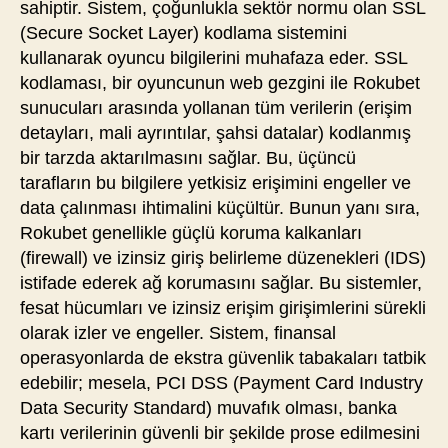
sahiptir. Sistem, çoğunlukla sektör normu olan SSL
(Secure Socket Layer) kodlama sistemini
kullanarak oyuncu bilgilerini muhafaza eder. SSL
kodlaması, bir oyuncunun web gezgini ile Rokubet
sunucuları arasında yollanan tüm verilerin (erişim
detayları, mali ayrıntılar, şahsi datalar) kodlanmış
bir tarzda aktarılmasını sağlar. Bu, üçüncü
tarafların bu bilgilere yetkisiz erişimini engeller ve
data çalınması ihtimalini küçültür. Bunun yanı sıra,
Rokubet genellikle güçlü koruma kalkanları
(firewall) ve izinsiz giriş belirleme düzenekleri (IDS)
istifade ederek ağ korumasını sağlar. Bu sistemler,
fesat hücumları ve izinsiz erişim girişimlerini sürekli
olarak izler ve engeller. Sistem, finansal
operasyonlarda de ekstra güvenlik tabakaları tatbik
edebilir; mesela, PCI DSS (Payment Card Industry
Data Security Standard) muvafık olması, banka
kartı verilerinin güvenli bir şekilde prose edilmesini