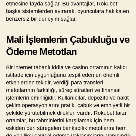
etmesine fayda sağlar. Bu avantajlar, Rokubet’i
başka sistemlerden ayırarak, oyunculara hakikaten
benzersiz bir deneyim sağlar.
Mali İşlemlerin Çabukluğu ve
Ödeme Metotları
Bir internet tabanlı iddia ve casino ortamının kalıcı
istifade için uygunluğunu tespit eden en önemli
etkenlerden tekidir, verdiği para transferi
metotlarının farklılığı, süreç süratleri ve finansal
işlemlerin eminliğidir. Kullanıcılar, depozito ve nakit
çekim operasyonlarını pratik, çabuk ve emniyetli bir
şekilde yürütebilmek dilekleri vardır. Rokubet tarzı
ortamlar, bu tahminlerini karşılamak için hem
eskiden beri süregelen bankacılık metotlarını hem
de yenilikçi sayısal ödeme yaklaşımlarını yapısında