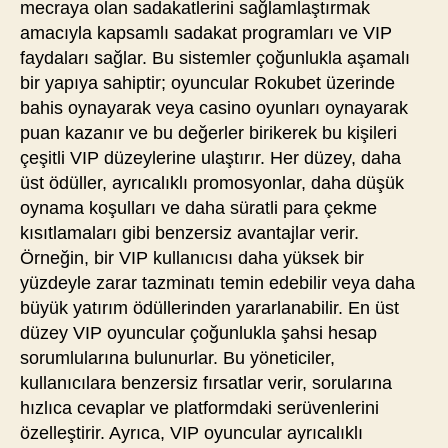
mecraya olan sadakatlerini sağlamlaştırmak
amacıyla kapsamlı sadakat programları ve VIP
faydaları sağlar. Bu sistemler çoğunlukla aşamalı
bir yapıya sahiptir; oyuncular Rokubet üzerinde
bahis oynayarak veya casino oyunları oynayarak
puan kazanır ve bu değerler birikerek bu kişileri
çeşitli VIP düzeylerine ulaştırır. Her düzey, daha
üst ödüller, ayrıcalıklı promosyonlar, daha düşük
oynama koşulları ve daha süratli para çekme
kısıtlamaları gibi benzersiz avantajlar verir.
Örneğin, bir VIP kullanıcısı daha yüksek bir
yüzdeyle zarar tazminatı temin edebilir veya daha
büyük yatırım ödüllerinden yararlanabilir. En üst
düzey VIP oyuncular çoğunlukla şahsi hesap
sorumlularına bulunurlar. Bu yöneticiler,
kullanıcılara benzersiz fırsatlar verir, sorularına
hızlıca cevaplar ve platformdaki serüvenlerini
özelleştirir. Ayrıca, VIP oyuncular ayrıcalıklı