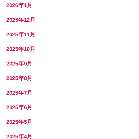
2026年1月
2025年12月
2025年11月
2025年10月
2025年9月
2025年8月
2025年7月
2025年6月
2025年5月
2025年4月