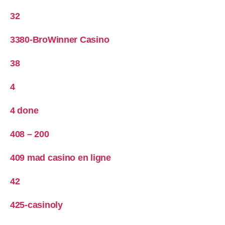
32
3380-BroWinner Casino
38
4
4 done
408 – 200
409 mad casino en ligne
42
425-casinoly