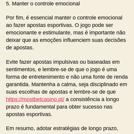
5. Manter o controle emocional
Por fim, é essencial manter o controle emocional
ao fazer apostas esportivas. O jogo pode ser
emocionante e estimulante, mas é importante não
deixar que as emoções influenciem suas decisões
de apostas.
Evite fazer apostas impulsivas ou baseadas em
sentimentos, e lembre-se de que o jogo é uma
forma de entretenimento e não uma fonte de renda
garantida. Mantenha a calma, seja disciplinado em
suas escolhas de apostas e lembre-se de que
https://mostbetcasino.pt/
a consistência a longo
prazo é fundamental para obter sucesso nas
apostas esportivas.
Em resumo, adotar estratégias de longo prazo,