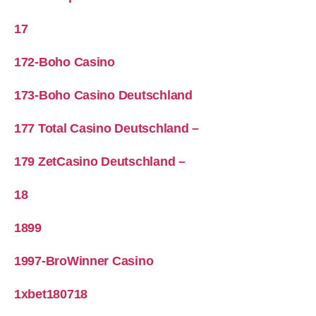
17
172-Boho Casino
173-Boho Casino Deutschland
177 Total Casino Deutschland –
179 ZetCasino Deutschland –
18
1899
1997-BroWinner Casino
1xbet180718