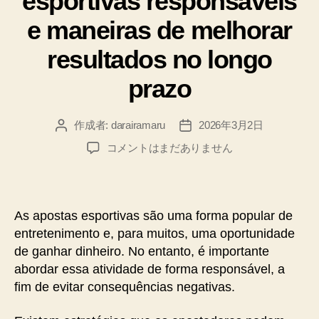
esportivas responsáveis
e maneiras de melhorar
resultados no longo
prazo
作成者:
darairamaru
2026年3月2日
投
投
稿
稿
Estratégias
コメントはまだありません
者
日
de
longo
prazo
para
As apostas esportivas são uma forma popular de
apostas
entretenimento e, para muitos, uma oportunidade
esportivas
de ganhar dinheiro. No entanto, é importante
responsáveis
abordar essa atividade de forma responsável, a
e
fim de evitar consequências negativas.
maneiras
de