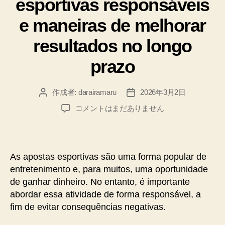
esportivas responsáveis
e maneiras de melhorar
resultados no longo
prazo
作成者:
darairamaru
2026年3月2日
投
投
稿
稿
Estratégias
コメントはまだありません
者
日
de
longo
prazo
para
As apostas esportivas são uma forma popular de
apostas
entretenimento e, para muitos, uma oportunidade
esportivas
de ganhar dinheiro. No entanto, é importante
responsáveis
abordar essa atividade de forma responsável, a
e
fim de evitar consequências negativas.
maneiras
de