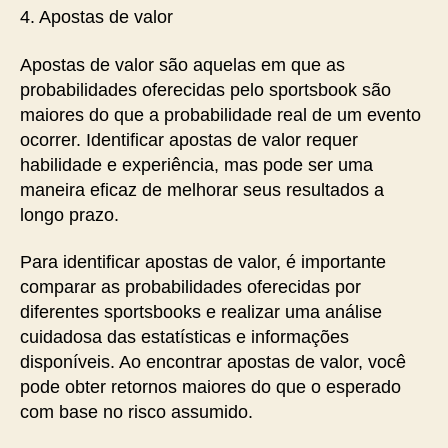
4. Apostas de valor
Apostas de valor são aquelas em que as
probabilidades oferecidas pelo sportsbook são
maiores do que a probabilidade real de um evento
ocorrer. Identificar apostas de valor requer
habilidade e experiência, mas pode ser uma
maneira eficaz de melhorar seus resultados a
longo prazo.
Para identificar apostas de valor, é importante
comparar as probabilidades oferecidas por
diferentes sportsbooks e realizar uma análise
cuidadosa das estatísticas e informações
disponíveis. Ao encontrar apostas de valor, você
pode obter retornos maiores do que o esperado
com base no risco assumido.