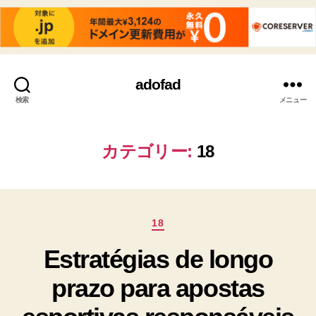
adofad
検索
メニュー
カテゴリー:
18
カ
18
テ
Estratégias de longo
ゴ
リ
prazo para apostas
ー