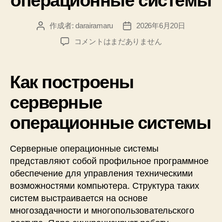
операционные системы
作成者:
darairamaru
2026年6月20日
投
投
稿
稿
Как
コメントはまだありません
者
日
построены
серверные
операционные
Как построены
системы
へ
серверные
の
операционные системы
Серверные операционные системы
представляют собой профильное программное
обеспечение для управления техническими
возможностями компьютера. Структура таких
систем выстраивается на основе
многозадачности и многопользовательского