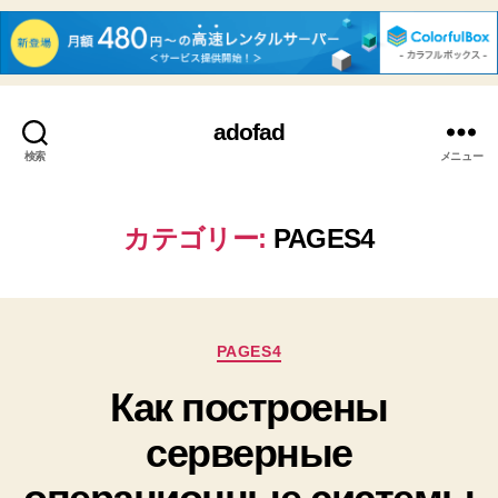
adofad
検索
メニュー
カテゴリー:
PAGES4
カ
PAGES4
テ
Как построены
ゴ
リ
серверные
ー