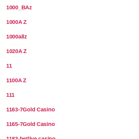
1000_BAz
1000A Z
1000allz
1020A Z
11
1100A Z
111
1163-7Gold Casino
1165-7Gold Casino
1183-betlive casino