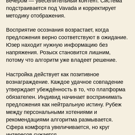
вечером — увеселительный контент. Система
подстраивается под Vavada и корректирует
методику отображения.
Восприятие осознания возрастает, когда
предложения верно соответствуют в ожидание.
Юзер находит нужную информацию без
напряжения. Розыск становится лишним,
потому что алгоритм уже владеет решение.
Настройка действует как позитивное
вознаграждение. Каждое удачное совпадение
утверждает убеждённость в то, что платформа
обязателен. Индивид начинает воспринимать
предложения как нейтральную истину. Рубеж
между персональными хотениями и
рекомендациями алгоритма размывается.
Сфера комфорта увеличивается, но круг
интересов сужается.