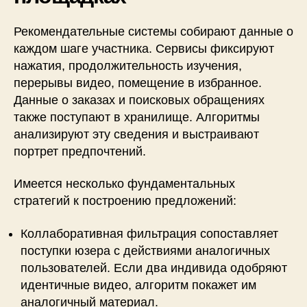
Рекомендательные системы собирают данные о
каждом шаге участника. Сервисы фиксируют
нажатия, продолжительность изучения,
перерывы видео, помещение в избранное.
Данные о заказах и поисковых обращениях
также поступают в хранилище. Алгоритмы
анализируют эту сведения и выстраивают
портрет предпочтений.
Имеется несколько фундаментальных
стратегий к построению предложений:
Коллаборативная фильтрация сопоставляет
поступки юзера с действиями аналогичных
пользователей. Если два индивида одобряют
идентичные видео, алгоритм покажет им
аналогичный материал.