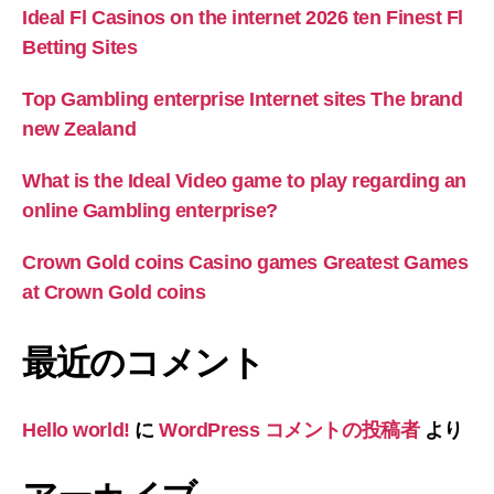
Ideal Fl Casinos on the internet 2026 ten Finest Fl
Betting Sites
Top Gambling enterprise Internet sites The brand
new Zealand
What is the Ideal Video game to play regarding an
online Gambling enterprise?
Crown Gold coins Casino games Greatest Games
at Crown Gold coins
最近のコメント
Hello world!
に
WordPress コメントの投稿者
より