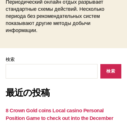
Периодический онлайн отдых разрывает
стандартные схемы действий. Несколько
периода без рекомендательных систем
показывают другие методы добычи
информации.
検索
検索
最近の投稿
8 Crown Gold coins Local casino Personal
Position Game to check out into the December