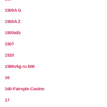
1500A G
1500A Z
1500allz
1507
1520
1586vkg.ru 600
16
160-Fairspin Casino
17