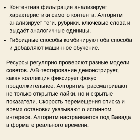
Контентная фильтрация анализирует
характеристики самого контента. Алгоритм
анализирует теги, рубрики, ключевые слова и
выдаёт аналогичные единицы.
Гибридные способы комбинируют оба способа
и добавляют машинное обучение.
Ресурсы регулярно проверяют разные модели
советов. A/B-тестирование демонстрирует,
какая коллекция фиксирует фокус
продолжительнее. Алгоритмы рассматривают
не только открытые лайки, но и скрытые
показатели. Скорость перемещения списка и
время остановки указывают о истинном
интересе. Алгоритм настраивается под Вавада
в формате реального времени.