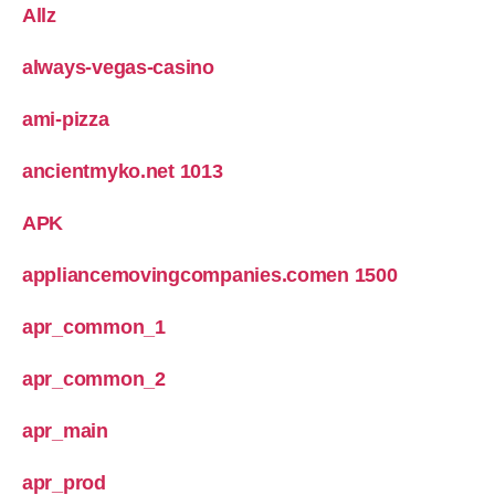
Allz
always-vegas-casino
ami-pizza
ancientmyko.net 1013
APK
appliancemovingcompanies.comen 1500
apr_common_1
apr_common_2
apr_main
apr_prod