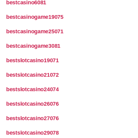
bestcasino6081
bestcasinogame19075
bestcasinogame25071
bestcasinogame3081
bestslotcasino19071
bestslotcasino21072
bestslotcasino24074
bestslotcasino26076
bestslotcasino27076
bestslotcasino29078