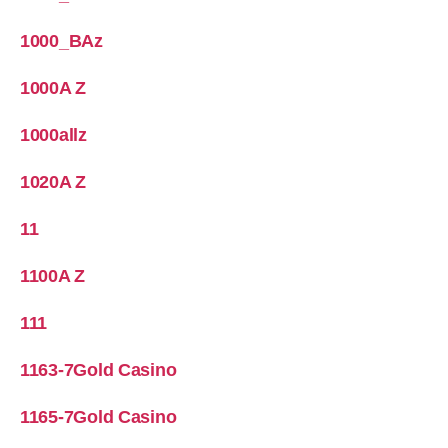
1000_BAz
1000A Z
1000allz
1020A Z
11
1100A Z
111
1163-7Gold Casino
1165-7Gold Casino