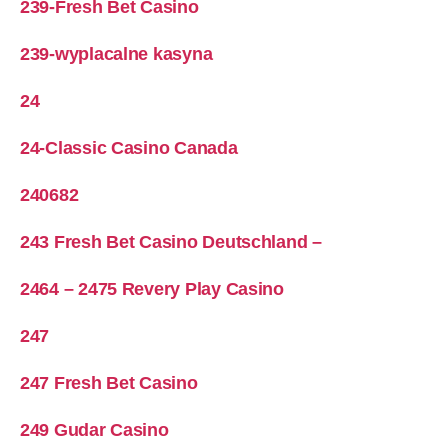
239-Fresh Bet Casino
239-wyplacalne kasyna
24
24-Classic Casino Canada
240682
243 Fresh Bet Casino Deutschland –
2464 – 2475 Revery Play Casino
247
247 Fresh Bet Casino
249 Gudar Casino