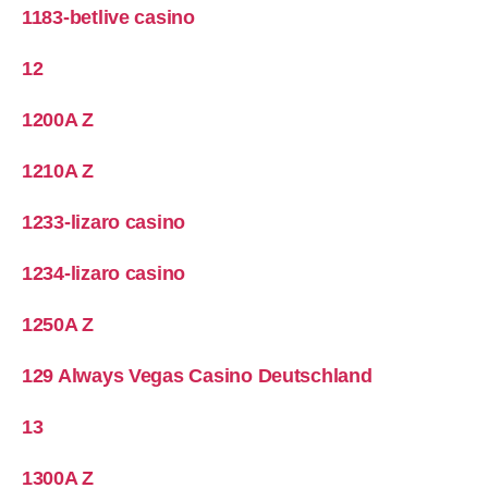
1183-betlive casino
12
1200A Z
1210A Z
1233-lizaro casino
1234-lizaro casino
1250A Z
129 Always Vegas Casino Deutschland
13
1300A Z