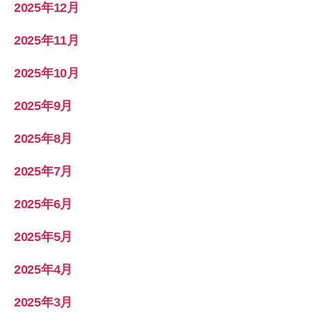
2025年12月
2025年11月
2025年10月
2025年9月
2025年8月
2025年7月
2025年6月
2025年5月
2025年4月
2025年3月