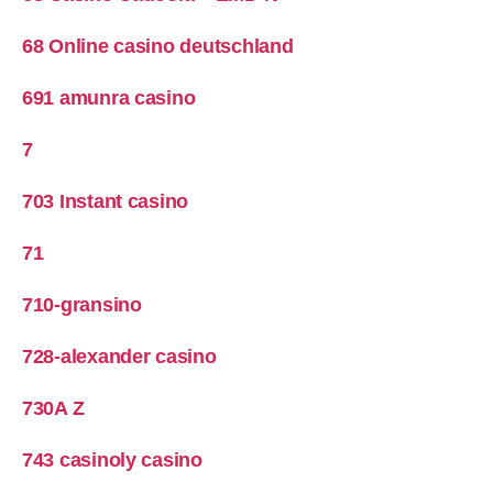
68 Online casino deutschland
691 amunra casino
7
703 Instant casino
71
710-gransino
728-alexander casino
730A Z
743 casinoly casino