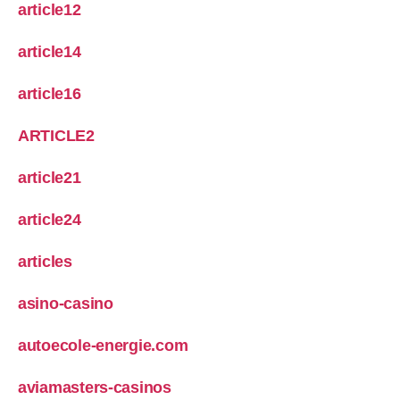
article12
article14
article16
ARTICLE2
article21
article24
articles
asino-casino
autoecole-energie.com
aviamasters-casinos