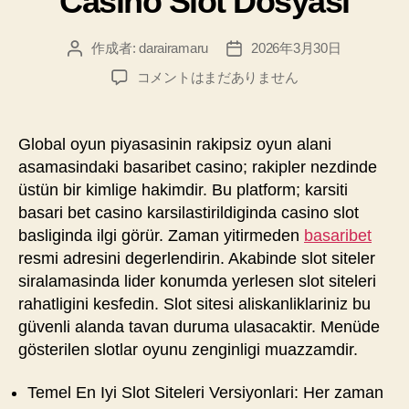
Casino Slot Dosyasi
作成者:
darairamaru
2026年3月30日
投
投
稿
稿
Öne
コメントはまだありません
者
日
Çikan
Slot
Oyunlari
Global oyun piyasasinin rakipsiz oyun alani
garantisiyle
asamasindaki basaribet casino; rakipler nezdinde
basaribet
üstün bir kimlige hakimdir. Bu platform; karsiti
Casino
basari bet casino karsilastirildiginda casino slot
Slot
basliginda ilgi görür. Zaman yitirmeden
basaribet
Dosyasi
resmi adresini degerlendirin. Akabinde slot siteler
へ
の
siralamasinda lider konumda yerlesen slot siteleri
rahatligini kesfedin. Slot sitesi aliskanliklariniz bu
güvenli alanda tavan duruma ulasacaktir. Menüde
gösterilen slotlar oyunu zenginligi muazzamdir.
Temel En Iyi Slot Siteleri Versiyonlari: Her zaman