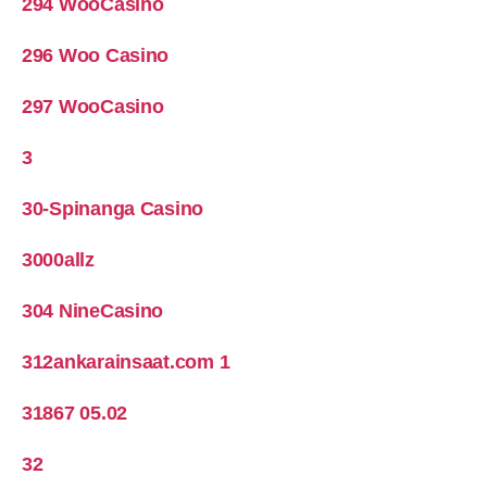
294 WooCasino
296 Woo Casino
297 WooCasino
3
30-Spinanga Casino
3000allz
304 NineCasino
312ankarainsaat.com 1
31867 05.02
32