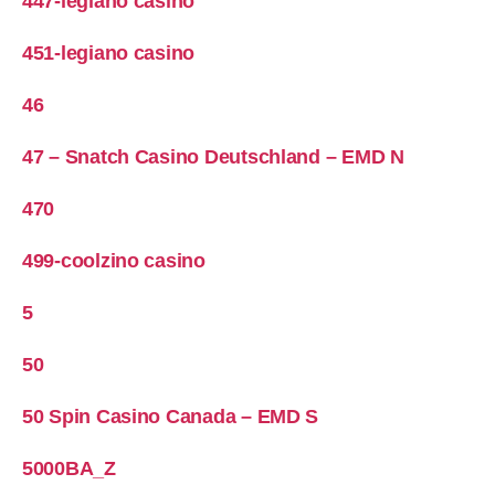
447-legiano casino
451-legiano casino
46
47 – Snatch Casino Deutschland – EMD N
470
499-coolzino casino
5
50
50 Spin Casino Canada – EMD S
5000BA_Z