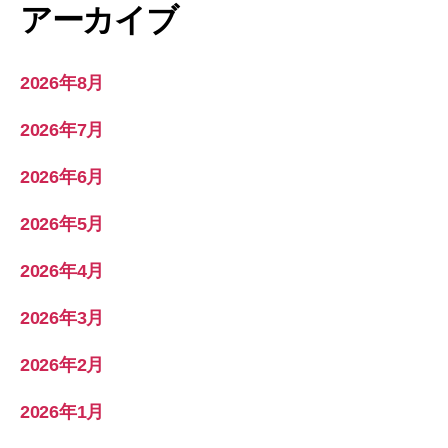
アーカイブ
2026年8月
2026年7月
2026年6月
2026年5月
2026年4月
2026年3月
2026年2月
2026年1月