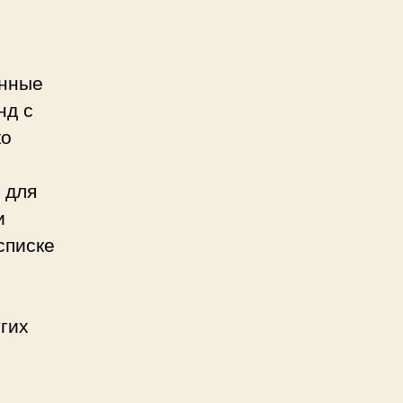
енные
нд с
ко
 для
и
списке
гих