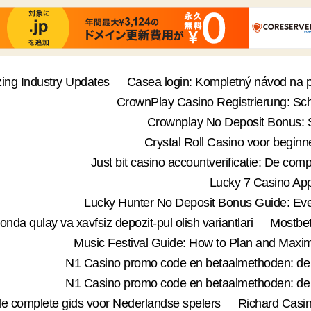
zing Industry Updates
Casea login: Kompletný návod na pr
CrownPlay Casino Registrierung: Schri
Crownplay No Deposit Bonus: S
Crystal Roll Casino voor beginne
Just bit casino accountverificatie: De co
Lucky 7 Casino App
Lucky Hunter No Deposit Bonus Guide: Eve
onda qulay va xavfsiz depozit‑pul olish variantlari
Mostbet
Music Festival Guide: How to Plan and Maxim
N1 Casino promo code en betaalmethoden: de 
N1 Casino promo code en betaalmethoden: de 
e complete gids voor Nederlandse spelers
Richard Casi