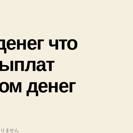
денег что
выплат
ом денег
ありません