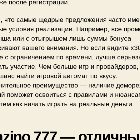
же после регистрации.
е, что самые щедрые предложения часто им
ые условия реализации. Например, все пром
ыша или с отыгрышем лишь суммы бонуса
ивают вашего внимания. Но если видите х3
е с ограничением по времени, лучше серьёз
ть участие. Чем больше игр и провайдеров,
анс найти игровой автомат по вкусу.
нительное преимущество — наличие деморе
ый поможет освоиться с правилами и нюанса
тем как начать играть на реальные деньги.
azino 777 — отличн