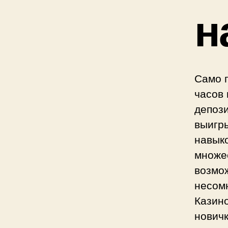
н
Само п
часов
депози
выигры
навыко
множес
возмож
несомн
Казин
новичк