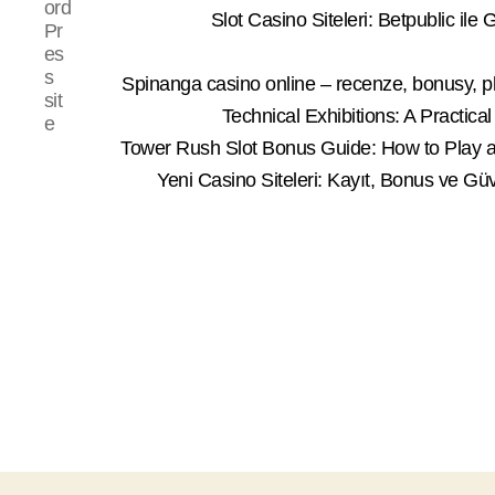
ord
Slot Casino Siteleri: Betpublic il
Pr
es
s
Spinanga casino online – recenze, bonusy, p
sit
Technical Exhibitions: A Practica
e
Tower Rush Slot Bonus Guide: How to Play 
Yeni Casino Siteleri: Kayıt, Bonus ve Güv