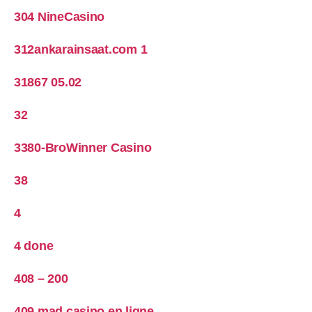
304 NineCasino
312ankarainsaat.com 1
31867 05.02
32
3380-BroWinner Casino
38
4
4 done
408 – 200
409 mad casino en ligne