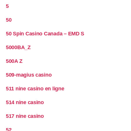
5
50
50 Spin Casino Canada – EMD S
5000BA_Z
500A Z
509-magius casino
511 nine casino en ligne
514 nine casino
517 nine casino
52