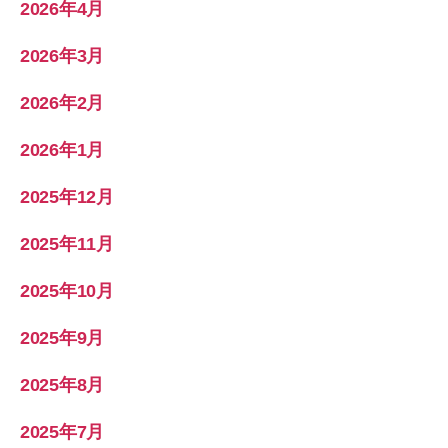
2026年4月
2026年3月
2026年2月
2026年1月
2025年12月
2025年11月
2025年10月
2025年9月
2025年8月
2025年7月