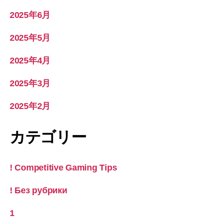
2025年6月
2025年5月
2025年4月
2025年3月
2025年2月
カテゴリー
! Competitive Gaming Tips
! Без рубрики
1