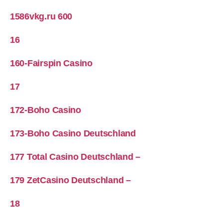
1586vkg.ru 600
16
160-Fairspin Casino
17
172-Boho Casino
173-Boho Casino Deutschland
177 Total Casino Deutschland –
179 ZetCasino Deutschland –
18