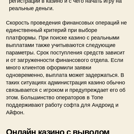
регистрации в казино и с чего начать игру на
реальные деньги.
Скорость проведения финансовых операций не
единственный критерий при выборе
платформы. При поиске казино с реальными
выплатами также учитываются следующие
параметры. Срок поступления средств зависит
и от загруженности финансового отдела. Если
много клиентов оформили заявки
одновременно, выплата может задержаться. В
таких ситуациях администрация казино обычно
связывается с игроком и предупреждает его об
этом. Большинство операторов в Топе
поддерживают работу софта для Андроид и
Айфон.
Онлайн казино с выводом