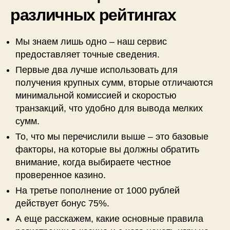
различных рейтингах
Мы знаем лишь одно – наш сервис
предоставляет точные сведения.
Первые два лучше использовать для
получения крупных сумм, вторые отличаются
минимальной комиссией и скоростью
транзакций, что удобно для вывода мелких
сумм.
То, что мы перечислили выше – это базовые
факторы, на которые вы должны обратить
внимание, когда выбираете честное
проверенное казино.
На третье пополнение от 1000 рублей
действует бонус 75%.
А еще расскажем, какие основные правила