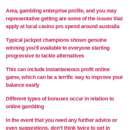
Area, gambling enterprise profile, and you may
representative getting are some of the issues that
apply at local casino pro spend around australia
Typical jackpot champions shown genuine
winning you’ll available to everyone starting
progressive to tackle alternatives
This can include instantaneous profit online
game, which can be a terrific way to improve your
balance easily
Different types of bonuses occur in relation to
online gambling
In the event that you need any further advice or
even suggestions, don’t think twice to get in