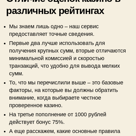
различных рейтингах
Мы знаем лишь одно – наш сервис
предоставляет точные сведения.
Первые два лучше использовать для
получения крупных сумм, вторые отличаются
минимальной комиссией и скоростью
транзакций, что удобно для вывода мелких
сумм.
То, что мы перечислили выше – это базовые
факторы, на которые вы должны обратить
внимание, когда выбираете честное
проверенное казино.
На третье пополнение от 1000 рублей
действует бонус 75%.
А еще расскажем, какие основные правила