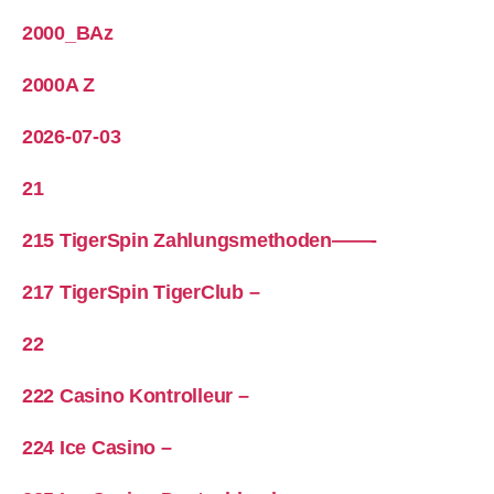
2000_BAz
2000A Z
2026-07-03
21
215 TigerSpin Zahlungsmethoden——-
217 TigerSpin TigerClub –
22
222 Casino Kontrolleur –
224 Ice Casino –