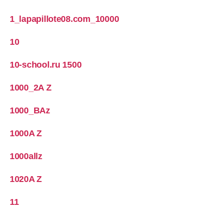
1_lapapillote08.com_10000
10
10-school.ru 1500
1000_2A Z
1000_BAz
1000A Z
1000allz
1020A Z
11