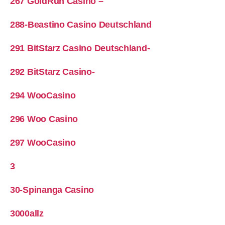
267 GoldRun Casino –
288-Beastino Casino Deutschland
291 BitStarz Casino Deutschland-
292 BitStarz Casino-
294 WooCasino
296 Woo Casino
297 WooCasino
3
30-Spinanga Casino
3000allz