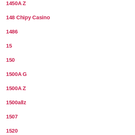
1450A Z
148 Chipy Casino
1486
15
150
1500A G
1500A Z
1500allz
1507
1520