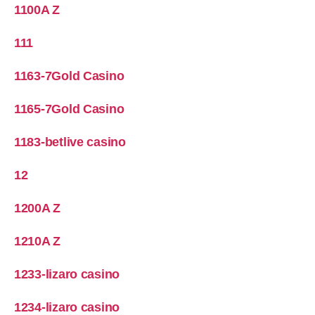
1100A Z
111
1163-7Gold Casino
1165-7Gold Casino
1183-betlive casino
12
1200A Z
1210A Z
1233-lizaro casino
1234-lizaro casino