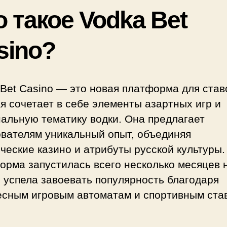
Vodka
о такое Vodka Bet
Bet
Casino
sino?
изменяет
рынок
азартных
игр
Bet Casino — это новая платформа для став
へ
я сочетает в себе элементы азартных игр и
の
альную тематику водки. Она предлагает
ователям уникальный опыт, объединяя
ческие казино и атрибуты русской культуры.
рма запустилась всего несколько месяцев 
 успела завоевать популярность благодаря
есным игровым автоматам и спортивным ста