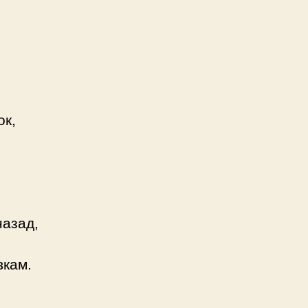
ок,
назад,
вкам.