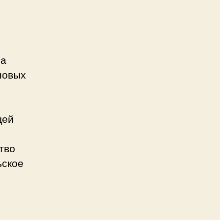
на
новых
щей
тво
ьское