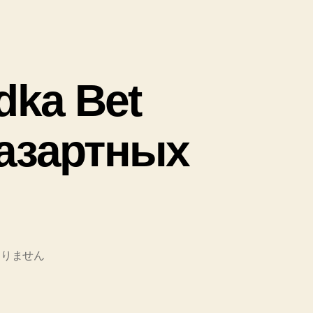
dka Bet
 азартных
ありません