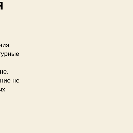
я
ния
турные
не.
ние не
ых