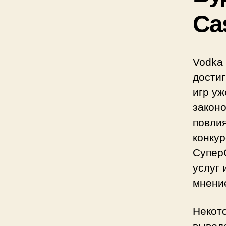
Ca
Vodka 
дости
игр у
законо
повли
конкур
СуперС
услуг
мнени
Некот