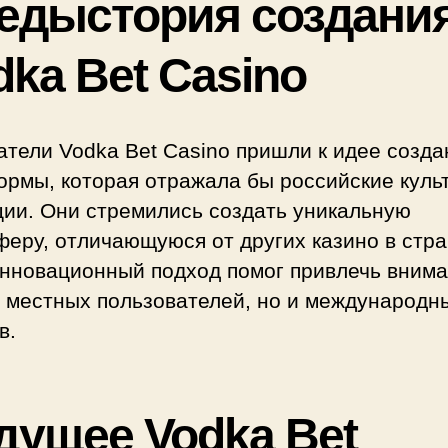
едыстория создани
dka Bet Casino
тели Vodka Bet Casino пришли к идее созда
ормы, которая отражала бы российские куль
ции. Они стремились создать уникальную
еру, отличающуюся от других казино в стра
инновационный подход помог привлечь внима
о местных пользователей, но и международн
в.
дущее Vodka Bet