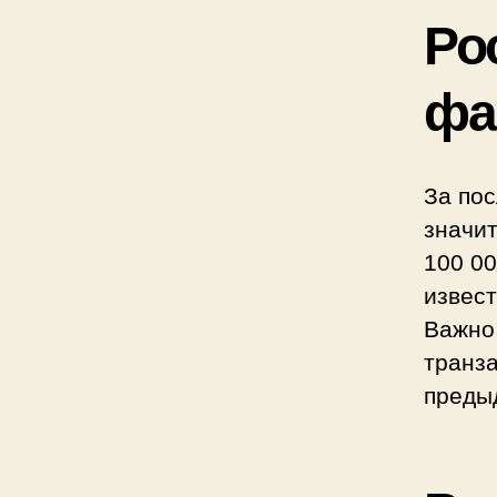
Ро
фа
За пос
значи
100 00
извест
Важно
транза
преды