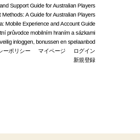
and Support Guide for Australian Players
Methods: A Guide for Australian Players
ia: Mobile Experience and Account Guide
etní průvodce mobilním hraním a sázkami
veilig inloggen, bonussen en spelaanbod
シーポリシー
マイページ
ログイン
新規登録