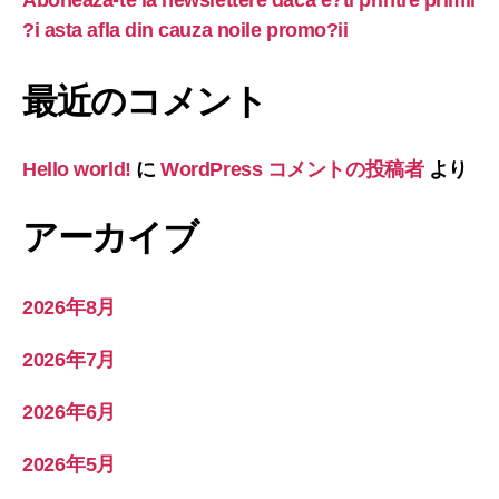
?i asta afla din cauza noile promo?ii
最近のコメント
Hello world!
に
WordPress コメントの投稿者
より
アーカイブ
2026年8月
2026年7月
2026年6月
2026年5月