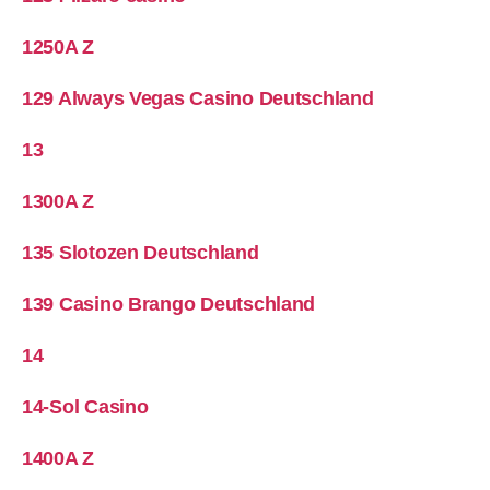
1250A Z
129 Always Vegas Casino Deutschland
13
1300A Z
135 Slotozen Deutschland
139 Casino Brango Deutschland
14
14-Sol Casino
1400A Z