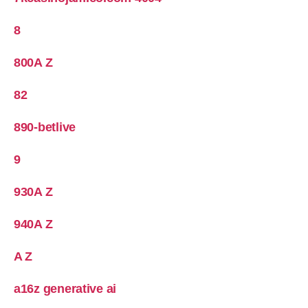
8
800A Z
82
890-betlive
9
930A Z
940A Z
A Z
a16z generative ai