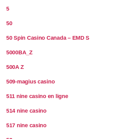
5
50
50 Spin Casino Canada – EMD S
5000BA_Z
500A Z
509-magius casino
511 nine casino en ligne
514 nine casino
517 nine casino