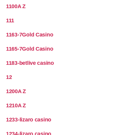
1100A Z
111
1163-7Gold Casino
1165-7Gold Casino
1183-betlive casino
12
1200A Z
1210A Z
1233-lizaro casino
1234-lizaro casino