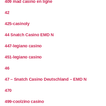
409 mad casino en ligne
42
425-casinoly
44 Snatch Casino EMD N
447-legiano casino
451-legiano casino
46
47 – Snatch Casino Deutschland – EMD N
470
499-coolzino casino