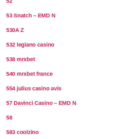
52
53 Snatch – EMD N
530A Z
532 legiano casino
538 mrxbet
540 mrxbet france
554 julius casino avis
57 Davinci Casino – EMD N
58
583 coolzino