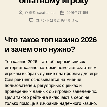
опытному игроку
作成者:
darairamaru
2026年7月6日
投
投
稿
稿
Обзор
コメントはまだありません
者
日
Топ
казино
2026
Что такое топ казино 2026
–
все,
и зачем оно нужно?
что
нужно
Топ казино 2026 – это обширный список
знать
интернет-казино, который помогает азартным
опытному
игроку
игрокам выбрать лучшие платформы для игры.
へ
Сам рейтинг основывается на мнении
の
пользователей, регулярных оценках и
проверенных данных об игровых заведениях.
Цели такого рейтинга включают в себя не
только помощь в избрании надежного казино,