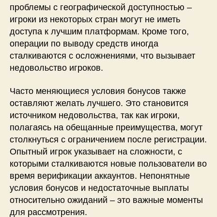
проблемы с географической доступностью –
игроки из некоторых стран могут не иметь
доступа к лучшим платформам. Кроме того,
операции по выводу средств иногда
сталкиваются с осложнениями, что вызывает
недовольство игроков.
Часто меняющиеся условия бонусов также
оставляют желать лучшего. Это становится
источником недовольства, так как игроки,
полагаясь на обещанные преимущества, могут
столкнуться с ограничением после регистрации.
Опытный игрок указывает на сложности, с
которыми сталкиваются новые пользователи во
время верификации аккаунтов. Непонятные
условия бонусов и недостаточные выплаты
относительно ожиданий – это важные моменты
для рассмотрения.