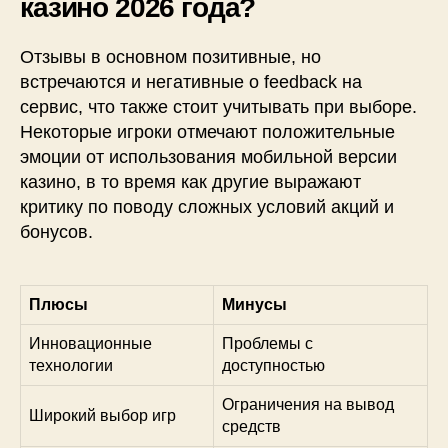
казино 2026 года?
Отзывы в основном позитивные, но
встречаются и негативные о feedback на
сервис, что также стоит учитывать при выборе.
Некоторые игроки отмечают положительные
эмоции от использования мобильной версии
казино, в то время как другие выражают
критику по поводу сложных условий акций и
бонусов.
Плюсы
Минусы
Инновационные
Проблемы с
технологии
доступностью
Ограничения на вывод
Широкий выбор игр
средств