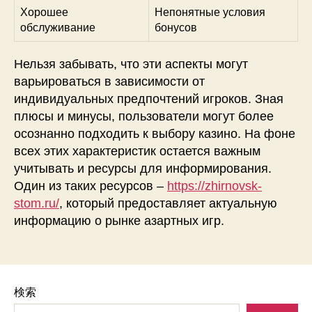
Хорошее
Непонятные условия
обслуживание
бонусов
Нельзя забывать, что эти аспекты могут
варьироваться в зависимости от
индивидуальных предпочтений игроков. Зная
плюсы и минусы, пользователи могут более
осознанно подходить к выбору казино. На фоне
всех этих характеристик остается важным
учитывать и ресурсы для информирования.
Один из таких ресурсов –
https://zhirnovsk-
stom.ru/
, который предоставляет актуальную
информацию о рынке азартных игр.
検索