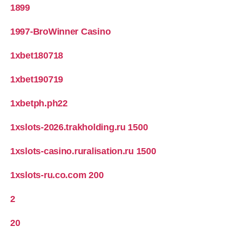
1899
1997-BroWinner Casino
1xbet180718
1xbet190719
1xbetph.ph22
1xslots-2026.trakholding.ru 1500
1xslots-casino.ruralisation.ru 1500
1xslots-ru.co.com 200
2
20