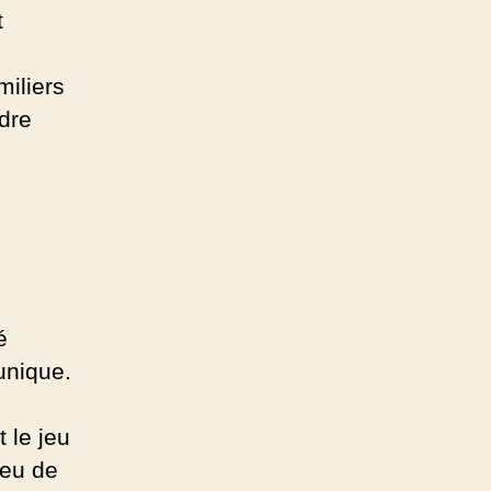
t
iliers
dre
é
unique.
 le jeu
jeu de