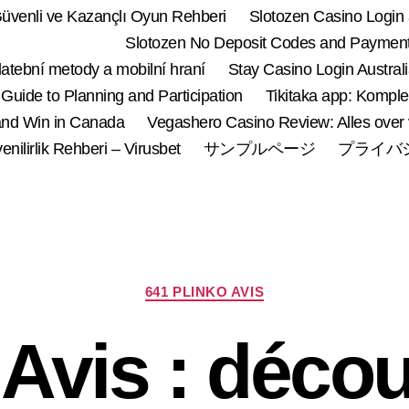
e Güvenli ve Kazançlı Oyun Rehberi
Slotozen Casino Login 
Slotozen No Deposit Codes and Payment 
latební metody a mobilní hraní
Stay Casino Login Austral
l Guide to Planning and Participation
Tikitaka app: Kompl
and Win in Canada
Vegashero Casino Review: Alles over 
enilirlik Rehberi – Virusbet
サンプルページ
プライバ
カ
641 PLINKO AVIS
テ
ゴ
 Avis : décou
リ
ー