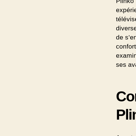
Plinko
expéri
télévi
diverse
de s’e
confort
examin
ses av
Co
Pli