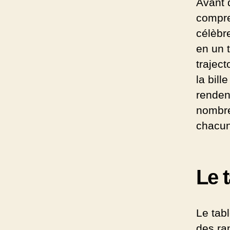
Avant d
compren
célèbre
en un 
traject
la bill
rendent
nombre
chacun
Le 
Le tabl
des ra