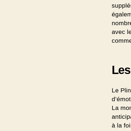
supplé
égaleme
nombre
avec l
commen
Les
Le Pli
d’émot
La mon
antici
à la fo