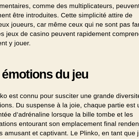
mentaires, comme des multiplicateurs, peuven
nt être introduites. Cette simplicité attire de
ux joueurs, car même ceux qui ne sont pas fam
es jeux de casino peuvent rapidement compren
t y jouer.
 émotions du jeu
nko est connu pour susciter une grande diversit
ions. Du suspense à la joie, chaque partie est 
tée d’adrénaline lorsque la bille tombe et les
pations entourant son emplacement final rendent
is amusant et captivant. Le Plinko, en tant que 