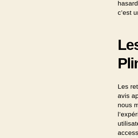
hasard,
c’est 
Les
Pli
Les re
avis a
nous m
l’expér
utilis
accessi