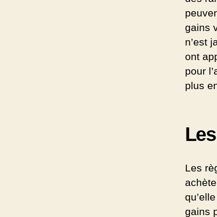
peuven
gains 
n’est j
ont ap
pour l
plus e
Les
Les rè
achèten
qu’ell
gains p