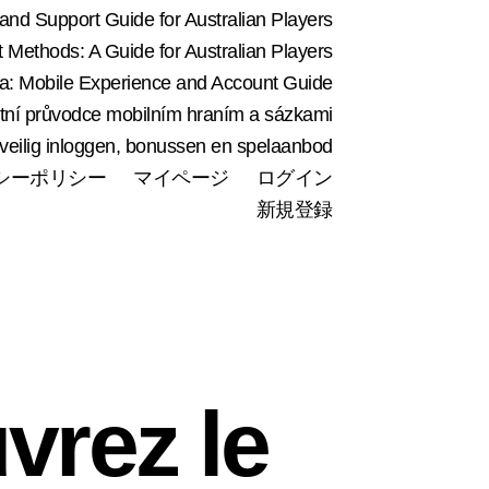
and Support Guide for Australian Players
Methods: A Guide for Australian Players
ia: Mobile Experience and Account Guide
etní průvodce mobilním hraním a sázkami
veilig inloggen, bonussen en spelaanbod
シーポリシー
マイページ
ログイン
新規登録
vrez le