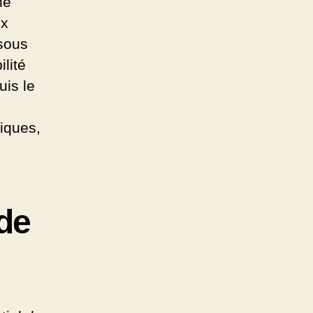
ne
ux
 sous
ilité
uis le
tiques,
de