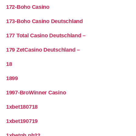
172-Boho Casino
173-Boho Casino Deutschland
177 Total Casino Deutschland –
179 ZetCasino Deutschland –
18
1899
1997-BroWinner Casino
1xbet180718
1xbet190719
1xbetph.ph22