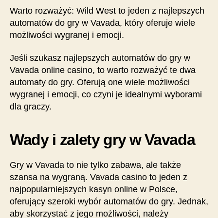
Warto rozważyć: Wild West to jeden z najlepszych
automatów do gry w Vavada, który oferuje wiele
możliwości wygranej i emocji.
Jeśli szukasz najlepszych automatów do gry w
Vavada online casino, to warto rozważyć te dwa
automaty do gry. Oferują one wiele możliwości
wygranej i emocji, co czyni je idealnymi wyborami
dla graczy.
Wady i zalety gry w Vavada
Gry w Vavada to nie tylko zabawa, ale także
szansa na wygraną. Vavada casino to jeden z
najpopularniejszych kasyn online w Polsce,
oferujący szeroki wybór automatów do gry. Jednak,
aby skorzystać z jego możliwości, należy