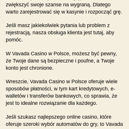
zwiększyć swoje szanse na wygraną. Dlatego
warto zarejestrować się w kasynie i rozpocząć grę.
Jeśli masz jakiekolwiek pytania lub problem z
rejestracją, nasza obsługa klienta jest tutaj, aby
pomóc.
W Vavada Casino w Polsce, możesz być pewny,
że Twoje dane są bezpieczne i poufne, a Twoje
konto jest chronione.
Wreszcie, Vavada Casino w Polsce oferuje wiele
sposobów płatności, w tym kart kredytowych, e-
walletów i transferów bankowych, co sprawia, że
jest to idealne rozwiązanie dla każdego.
Jeśli szukasz najlepszego online casino, które
oferuje szeroki wybór automatów do gry, to Vavada