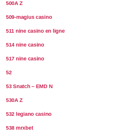
500A Z
509-magius casino
511 nine casino en ligne
514 nine casino
517 nine casino
52
53 Snatch – EMD N
530A Z
532 legiano casino
538 mrxbet