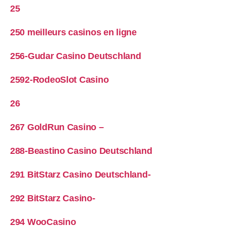
25
250 meilleurs casinos en ligne
256-Gudar Casino Deutschland
2592-RodeoSlot Casino
26
267 GoldRun Casino –
288-Beastino Casino Deutschland
291 BitStarz Casino Deutschland-
292 BitStarz Casino-
294 WooCasino