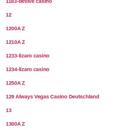
1183-betlive casino
12
1200A Z
1210A Z
1233-lizaro casino
1234-lizaro casino
1250A Z
129 Always Vegas Casino Deutschland
13
1300A Z