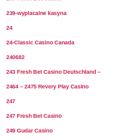
239-wyplacalne kasyna
24
24-Classic Casino Canada
240682
243 Fresh Bet Casino Deutschland –
2464 – 2475 Revery Play Casino
247
247 Fresh Bet Casino
249 Gudar Casino