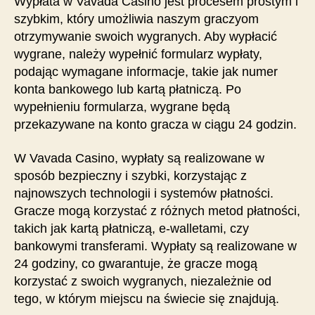
Wypłata w Vavada Casino jest procesem prostym i
szybkim, który umożliwia naszym graczyom
otrzymywanie swoich wygranych. Aby wypłacić
wygrane, należy wypełnić formularz wypłaty,
podając wymagane informacje, takie jak numer
konta bankowego lub kartą płatniczą. Po
wypełnieniu formularza, wygrane będą
przekazywane na konto gracza w ciągu 24 godzin.
W Vavada Casino, wypłaty są realizowane w
sposób bezpieczny i szybki, korzystając z
najnowszych technologii i systemów płatności.
Gracze mogą korzystać z różnych metod płatności,
takich jak kartą płatniczą, e-walletami, czy
bankowymi transferami. Wypłaty są realizowane w
24 godziny, co gwarantuje, że gracze mogą
korzystać z swoich wygranych, niezależnie od
tego, w którym miejscu na świecie się znajdują.