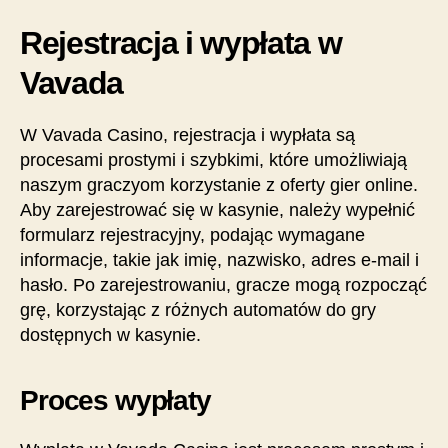
Rejestracja i wypłata w
Vavada
W Vavada Casino, rejestracja i wypłata są
procesami prostymi i szybkimi, które umożliwiają
naszym graczyom korzystanie z oferty gier online.
Aby zarejestrować się w kasynie, należy wypełnić
formularz rejestracyjny, podając wymagane
informacje, takie jak imię, nazwisko, adres e-mail i
hasło. Po zarejestrowaniu, gracze mogą rozpocząć
grę, korzystając z różnych automatów do gry
dostępnych w kasynie.
Proces wypłaty