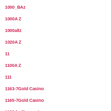
1000_BAz
1000A Z
1000allz
1020A Z
11
1100A Z
111
1163-7Gold Casino
1165-7Gold Casino