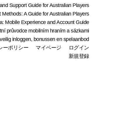
and Support Guide for Australian Players
Methods: A Guide for Australian Players
ia: Mobile Experience and Account Guide
etní průvodce mobilním hraním a sázkami
veilig inloggen, bonussen en spelaanbod
シーポリシー
マイページ
ログイン
新規登録