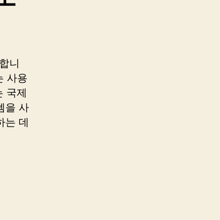
각합니
는 사용
는 국제
템을 사
하는 데