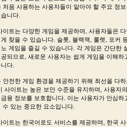
n을 처음 사용하는 사용자들이 알아야 할 주요 정보
겠습니다.
n 사이트는 다양한 게임을 제공하며, 사용자들은 다
게 찾을 수 있습니다. 슬롯, 블랙잭, 룰렛, 포커 
지노 게임을 즐길 수 있습니다. 각 게임은 간단한
제공되므로, 새로운 사용자는 쉽게 게임을 이해하
습니다.
n은 안전한 게임 환경을 제공하기 위해 최선을 다하
 이 사이트는 높은 보안 수준을 유지하며, 사용자
 금융 정보를 보호합니다. 이는 사용자가 안심하
 수 있는 중요한 요소입니다.
n 사이트는 한국어로도 서비스를 제공하며, 한국 