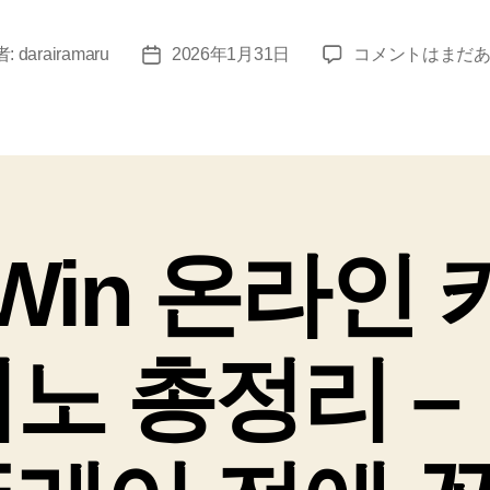
1Win
者:
darairamaru
2026年1月31日
コメントはまだ
投
.2064
稿
へ
日
の
Win 온라인 
노 총정리 –