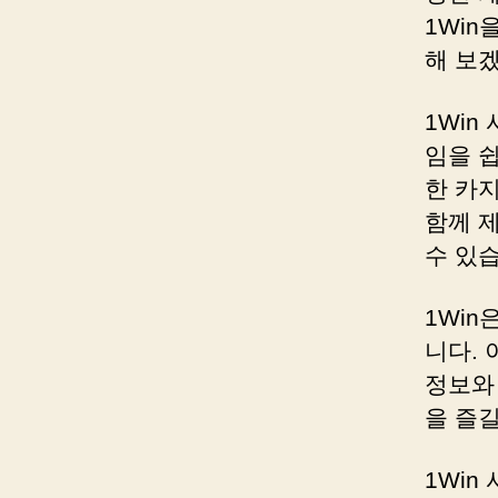
1Wi
해 보
1Wi
임을 쉽
한 카
함께 
수 있
1Wi
니다.
정보와
을 즐길
1Wi