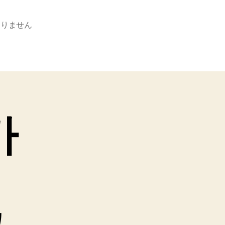
ありません
카