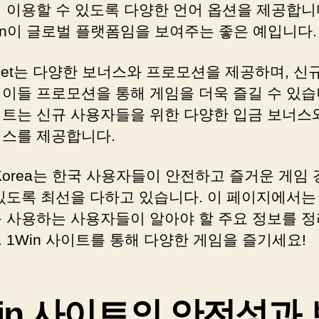
게 이용할 수 있도록 다양한 언어 옵션을 제공합니
in이 글로벌 플랫폼임을 보여주는 좋은 예입니다.
 bet는 다양한 보너스와 프로모션을 제공하며, 신
 이들 프로모션을 통해 게임을 더욱 즐길 수 있습
이트는 신규 사용자들을 위한 다양한 입금 보너스
너스를 제공합니다.
 Korea는 한국 사용자들이 안전하고 즐거운 게임
있도록 최선을 다하고 있습니다. 이 페이지에서는 
음 사용하는 사용자들이 알아야 할 주요 정보를 
 1Win 사이트를 통해 다양한 게임을 즐기세요!
win 사이트의 안전성과 