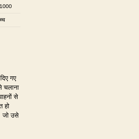
1000
च्च
 दिए गए
से चलाना
ाहनों से
त हो
, जो उसे