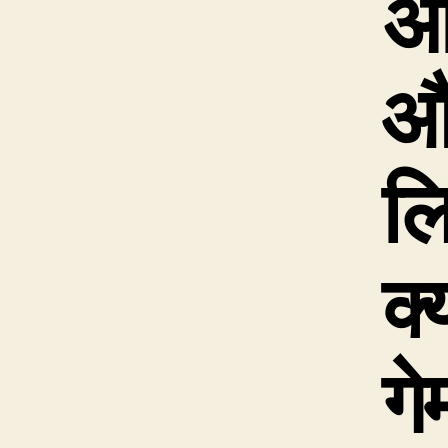
अव
और
लि
क्
गे