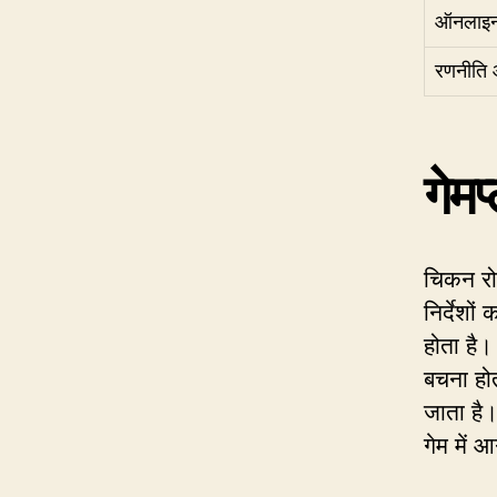
ऑनलाइन
रणनीति 
गेमप
चिकन रो
निर्देशो
होता है।
बचना होत
जाता है
गेम में आ