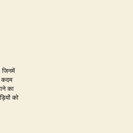
जिनमें
हर कदम
ाने का
़ियों को