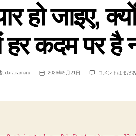
यार हो जाइए, क्
में हर कदम पर है
अविश्वसनीय
者:
darairamaru
2026年5月21日
コメントはまだ
投
रोमांच
稿
और
日
मौज-
मस्ती
के
लिए
तैयार
हो