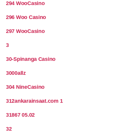
294 WooCasino
296 Woo Casino
297 WooCasino
3
30-Spinanga Casino
3000allz
304 NineCasino
312ankarainsaat.com 1
31867 05.02
32