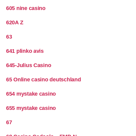
605 nine casino
620A Z
63
641 plinko avis
645-Julius Casino
65 Online casino deutschland
654 mystake casino
655 mystake casino
67