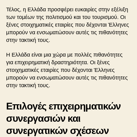
Τέλος, η Ελλάδα προσφέρει ευκαιρίες στην εξέλιξη
των τομέων της πολιτισμού και του τουρισμού. Οι
ξένες στοιχηματικές εταιρίες που δέχονται Έλληνες
μπορούν να ενσωματώσουν αυτές τις πιθανότητες
στην τακτική τους.
Η Ελλάδα είναι μια χώρα με πολλές πιθανότητες
για επιχειρηματική δραστηριότητα. Οι ξένες
στοιχηματικές εταιρίες που δέχονται Έλληνες
μπορούν να ενσωματώσουν αυτές τις πιθανότητες
στην τακτική τους.
Επιλογές επιχειρηματικών
συνεργασιών και
συνεργατικών σχέσεων