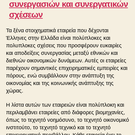
συνεργασιών και συνεργατικών
σχέσεων
Τα ξένα στοιχηματικά εταιρεία που δέχονται
Έλληνες στην Ελλάδα είναι πολύπλοκες και
πολυπλοκες σχέσεις που προσφέρουν ευκαιρίες
και αποδείξεις συνεργασίας μεταξύ εθνικών και
διεθνών οικονομικών δυνάμεων. Αυτές οι εταιρείες
παρέχουν σημαντικές επιχειρηματικές εμπειρίες και
πόρους, ενώ συμβάλλουν στην ανάπτυξη της
οικονομίας και της κοινωνικής ανάπτυξης της
χώρας.
Η λίστα αυτών των εταιρειών είναι πολύπλοκη και
περιλαμβάνει εταιρείες από διάφορες βιομηχανίες,
όπως το τεχνητό νοημόσυνο, το τεχνητό οικονομικό
ινστιτούτο, το τεχνητό τεχνικό και το τεχνητό