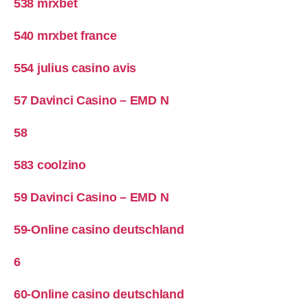
538 mrxbet
540 mrxbet france
554 julius casino avis
57 Davinci Casino – EMD N
58
583 coolzino
59 Davinci Casino – EMD N
59-Online casino deutschland
6
60-Online casino deutschland