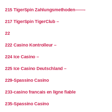
215 TigerSpin Zahlungsmethoden——-
217 TigerSpin TigerClub –
22
222 Casino Kontrolleur –
224 Ice Casino –
225 Ice Casino Deutschland –
229-Spassino Casino
233-casino francais en ligne fiable
235-Spassino Casino