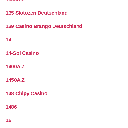
135 Slotozen Deutschland
139 Casino Brango Deutschland
14
14-Sol Casino
1400A Z
1450A Z
148 Chipy Casino
1486
15