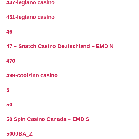
447-legiano casino
451-legiano casino
46
47 – Snatch Casino Deutschland – EMD N
470
499-coolzino casino
5
50
50 Spin Casino Canada – EMD S
5000BA_Z