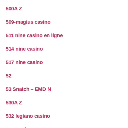
500A Z
509-magius casino
511 nine casino en ligne
514 nine casino
517 nine casino
52
53 Snatch – EMD N
530A Z
532 legiano casino