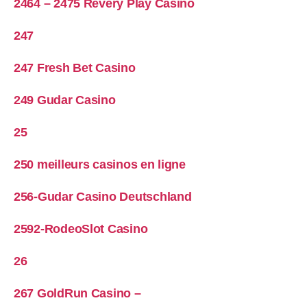
2464 – 2475 Revery Play Casino
247
247 Fresh Bet Casino
249 Gudar Casino
25
250 meilleurs casinos en ligne
256-Gudar Casino Deutschland
2592-RodeoSlot Casino
26
267 GoldRun Casino –