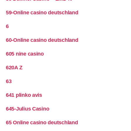
59-Online casino deutschland
6
60-Online casino deutschland
605 nine casino
620A Z
63
641 plinko avis
645-Julius Casino
65 Online casino deutschland