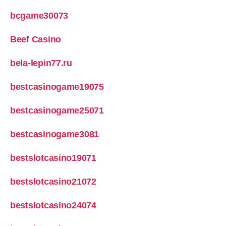
bcgame30073
Beef Casino
bela-lepin77.ru
bestcasinogame19075
bestcasinogame25071
bestcasinogame3081
bestslotcasino19071
bestslotcasino21072
bestslotcasino24074