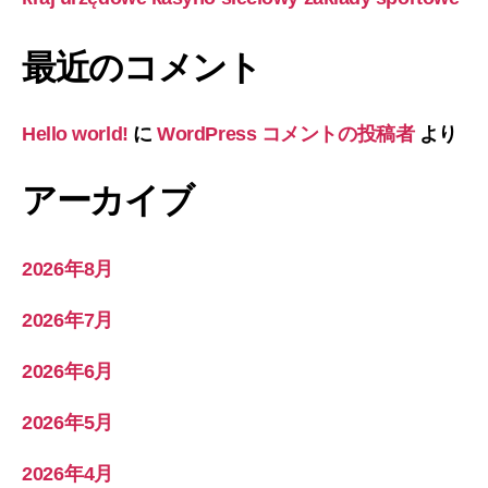
最近のコメント
Hello world!
に
WordPress コメントの投稿者
より
アーカイブ
2026年8月
2026年7月
2026年6月
2026年5月
2026年4月