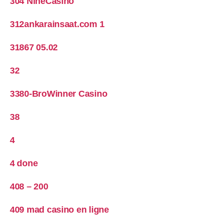
304 NineCasino
312ankarainsaat.com 1
31867 05.02
32
3380-BroWinner Casino
38
4
4 done
408 – 200
409 mad casino en ligne