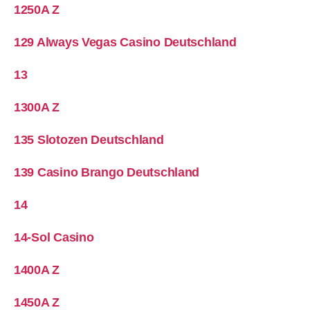
1250A Z
129 Always Vegas Casino Deutschland
13
1300A Z
135 Slotozen Deutschland
139 Casino Brango Deutschland
14
14-Sol Casino
1400A Z
1450A Z