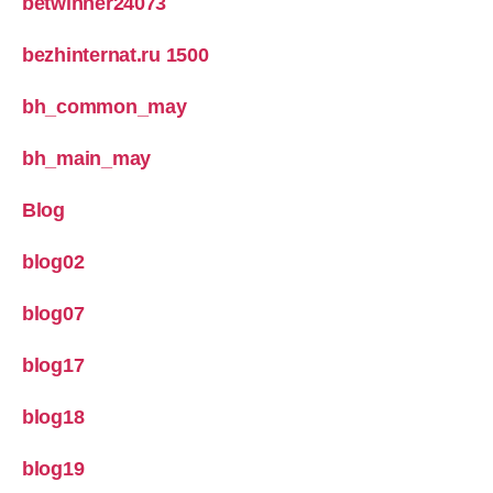
betwinner24073
bezhinternat.ru 1500
bh_common_may
bh_main_may
Blog
blog02
blog07
blog17
blog18
blog19