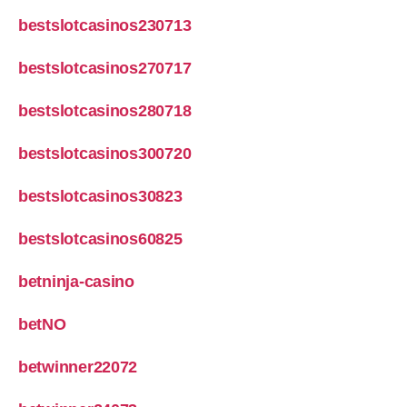
bestslotcasinos230713
bestslotcasinos270717
bestslotcasinos280718
bestslotcasinos300720
bestslotcasinos30823
bestslotcasinos60825
betninja-casino
betNO
betwinner22072