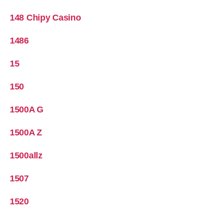
148 Chipy Casino
1486
15
150
1500A G
1500A Z
1500allz
1507
1520