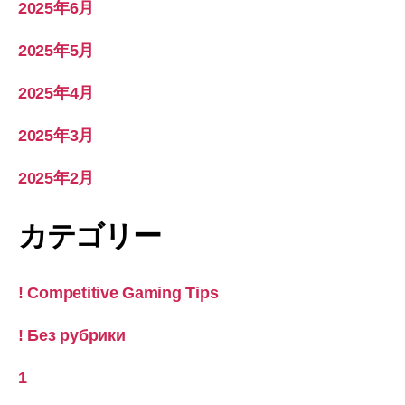
2025年6月
2025年5月
2025年4月
2025年3月
2025年2月
カテゴリー
! Competitive Gaming Tips
! Без рубрики
1