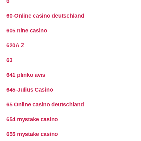
6
60-Online casino deutschland
605 nine casino
620A Z
63
641 plinko avis
645-Julius Casino
65 Online casino deutschland
654 mystake casino
655 mystake casino