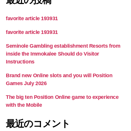
最近の投稿
favorite article 193931
favorite article 193931
Seminole Gambling establishment Resorts from
inside the Immokalee Should do Visitor
Instructions
Brand new Online slots and you will Position
Games July 2026
The big ten Position Online game to experience
with the Mobile
最近のコメント