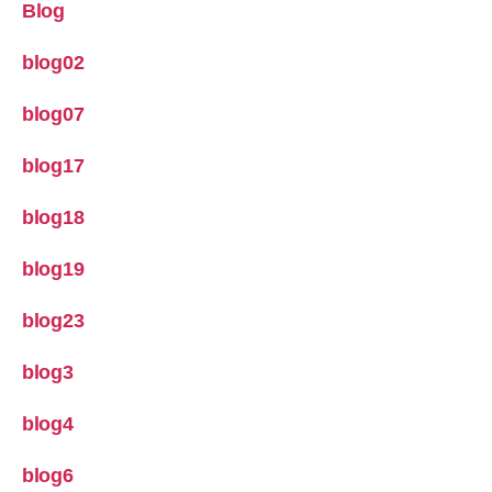
Blog
blog02
blog07
blog17
blog18
blog19
blog23
blog3
blog4
blog6