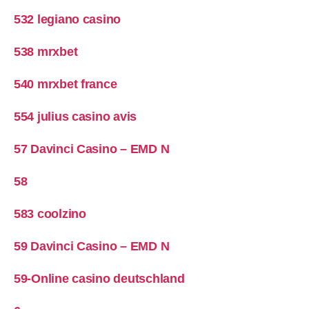
532 legiano casino
538 mrxbet
540 mrxbet france
554 julius casino avis
57 Davinci Casino – EMD N
58
583 coolzino
59 Davinci Casino – EMD N
59-Online casino deutschland