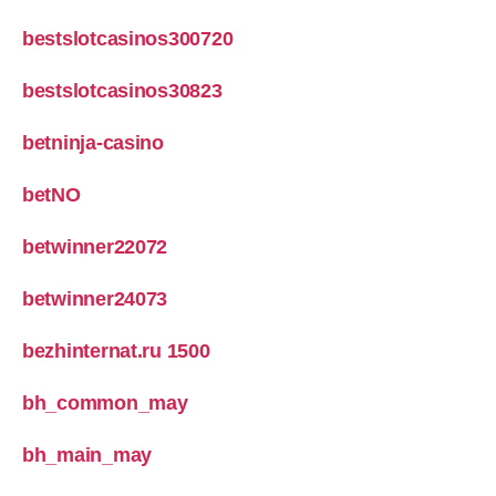
bestslotcasinos300720
bestslotcasinos30823
betninja-casino
betNO
betwinner22072
betwinner24073
bezhinternat.ru 1500
bh_common_may
bh_main_may