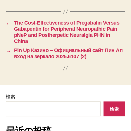
←
The Cost-Effectiveness of Pregabalin Versus
Gabapentin for Peripheral Neuropathic Pain
pNeP and Postherpetic Neuralgia PHN in
China
→
Pin Up Казино – Официальный сайт Пин Ап
вход на зеркало 2025.6107 (2)
検索
検索