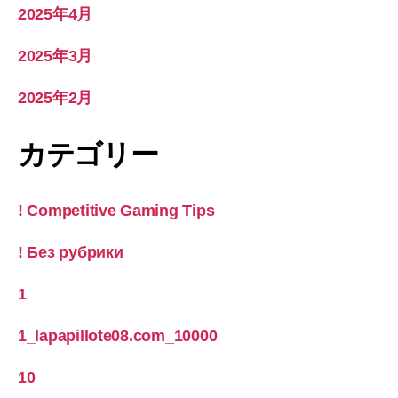
2025年4月
2025年3月
2025年2月
カテゴリー
! Competitive Gaming Tips
! Без рубрики
1
1_lapapillote08.com_10000
10