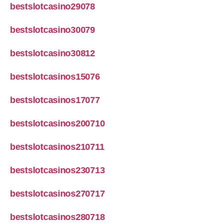
bestslotcasino29078
bestslotcasino30079
bestslotcasino30812
bestslotcasinos15076
bestslotcasinos17077
bestslotcasinos200710
bestslotcasinos210711
bestslotcasinos230713
bestslotcasinos270717
bestslotcasinos280718