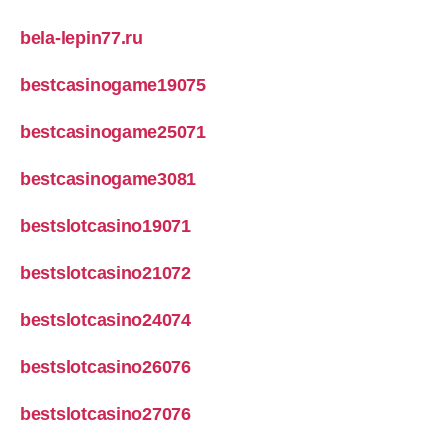
bela-lepin77.ru
bestcasinogame19075
bestcasinogame25071
bestcasinogame3081
bestslotcasino19071
bestslotcasino21072
bestslotcasino24074
bestslotcasino26076
bestslotcasino27076