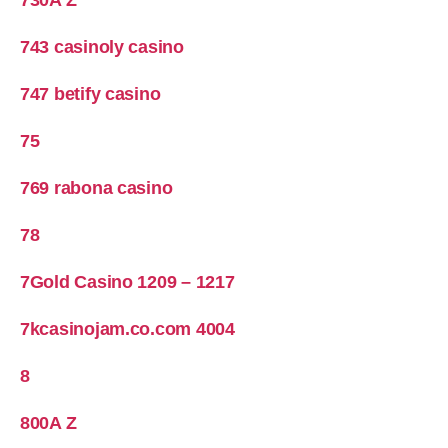
730A Z
743 casinoly casino
747 betify casino
75
769 rabona casino
78
7Gold Casino 1209 – 1217
7kcasinojam.co.com 4004
8
800A Z