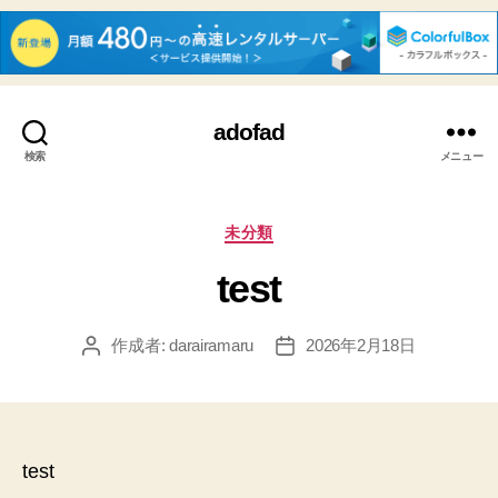
adofad
検索
メニュー
カ
未分類
テ
test
ゴ
リ
ー
作成者:
darairamaru
2026年2月18日
投
投
稿
稿
者
日
test