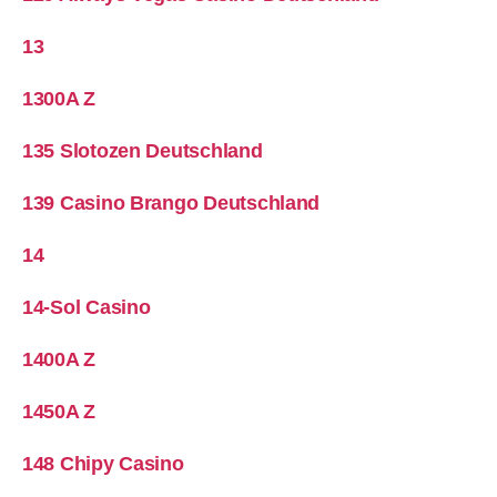
13
1300A Z
135 Slotozen Deutschland
139 Casino Brango Deutschland
14
14-Sol Casino
1400A Z
1450A Z
148 Chipy Casino