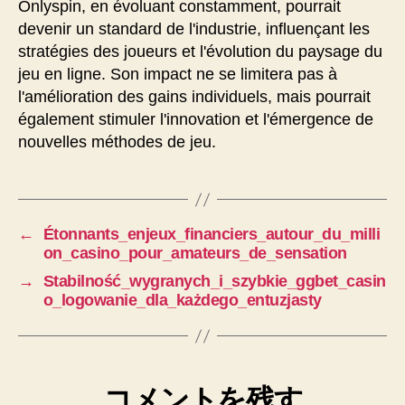
Onlyspin, en évoluant constamment, pourrait
devenir un standard de l'industrie, influençant les
stratégies des joueurs et l'évolution du paysage du
jeu en ligne. Son impact ne se limitera pas à
l'amélioration des gains individuels, mais pourrait
également stimuler l'innovation et l'émergence de
nouvelles méthodes de jeu.
←
Étonnants_enjeux_financiers_autour_du_milli
on_casino_pour_amateurs_de_sensation
→
Stabilność_wygranych_i_szybkie_ggbet_casin
o_logowanie_dla_każdego_entuzjasty
コメントを残す