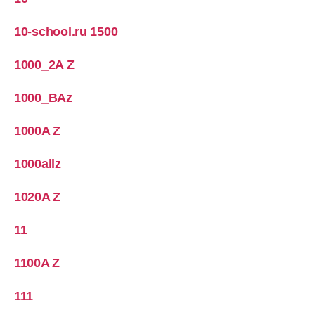
10-school.ru 1500
1000_2A Z
1000_BAz
1000A Z
1000allz
1020A Z
11
1100A Z
111