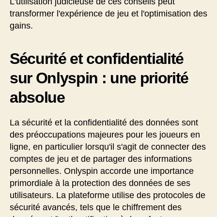
L'utilisation judicieuse de ces conseils peut
transformer l'expérience de jeu et l'optimisation des
gains.
Sécurité et confidentialité
sur Onlyspin : une priorité
absolue
La sécurité et la confidentialité des données sont
des préoccupations majeures pour les joueurs en
ligne, en particulier lorsqu'il s'agit de connecter des
comptes de jeu et de partager des informations
personnelles. Onlyspin accorde une importance
primordiale à la protection des données de ses
utilisateurs. La plateforme utilise des protocoles de
sécurité avancés, tels que le chiffrement des