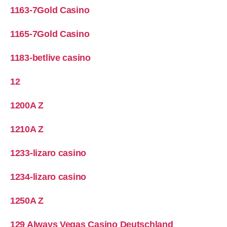
1163-7Gold Casino
1165-7Gold Casino
1183-betlive casino
12
1200A Z
1210A Z
1233-lizaro casino
1234-lizaro casino
1250A Z
129 Always Vegas Casino Deutschland