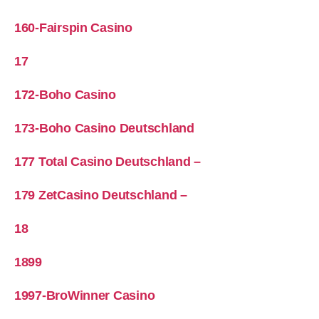
160-Fairspin Casino
17
172-Boho Casino
173-Boho Casino Deutschland
177 Total Casino Deutschland –
179 ZetCasino Deutschland –
18
1899
1997-BroWinner Casino