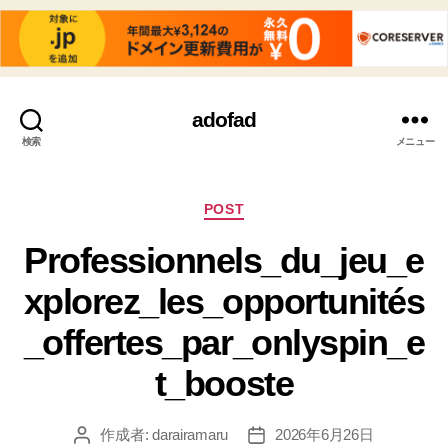
adofad
検索
メニュー
カ
POST
テ
Professionnels_du_jeu_e
ゴ
リ
xplorez_les_opportunités
ー
_offertes_par_onlyspin_e
t_booste
作成者:
darairamaru
2026年6月26日
投
投