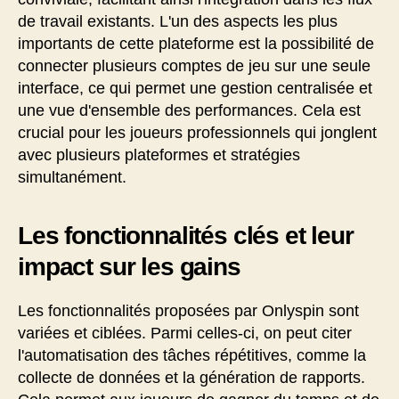
de travail existants. L'un des aspects les plus
importants de cette plateforme est la possibilité de
connecter plusieurs comptes de jeu sur une seule
interface, ce qui permet une gestion centralisée et
une vue d'ensemble des performances. Cela est
crucial pour les joueurs professionnels qui jonglent
avec plusieurs plateformes et stratégies
simultanément.
Les fonctionnalités clés et leur
impact sur les gains
Les fonctionnalités proposées par Onlyspin sont
variées et ciblées. Parmi celles-ci, on peut citer
l'automatisation des tâches répétitives, comme la
collecte de données et la génération de rapports.