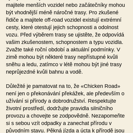
majitele menších vozidel nebo začátečníky mohou
být vhodnější méně náročné trasy. Pro zkušené
řidiče a majitele off-road vozidel existují extrémní
cesty, které otestují jejich schopnosti a odolnost
vozu. Před výběrem trasy se ujistěte, že odpovídá
vašim zkušenostem, schopnostem a typu vozidla.
Zvažte také roční období a aktuální podmínky. V
zimě mohou být některé trasy nepřístupné kvůli
sněhu a ledu, zatímco v létě mohou být jiné trasy
neprůjezdné kvůli bahnu a vodě.
Důležité je pamatovat na to, že «Chicken Road»
není jen o překonávání překážek, ale především o
užívání si přírody a dobrodružství. Respektujte
životní prostředí, dodržujte pravidla silničního
provozu a chovejte se zodpovědně. Nezapomeňte
si s sebou vzít odpadky a zanechat přírodu v
původním stavu. Pěkná jízda a úcta k přírodě jsou