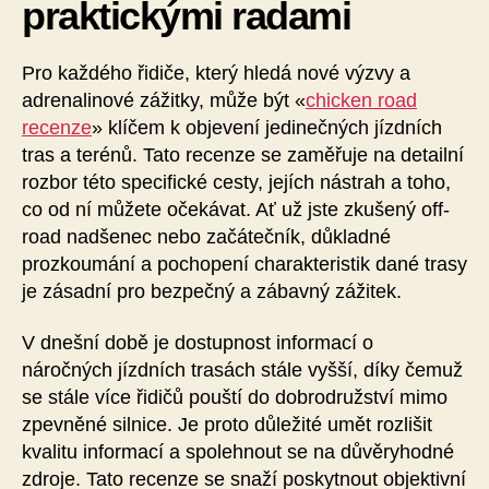
praktickými radami
Pro každého řidiče, který hledá nové výzvy a
adrenalinové zážitky, může být «
chicken road
recenze
» klíčem k objevení jedinečných jízdních
tras a terénů. Tato recenze se zaměřuje na detailní
rozbor této specifické cesty, jejích nástrah a toho,
co od ní můžete očekávat. Ať už jste zkušený off-
road nadšenec nebo začátečník, důkladné
prozkoumání a pochopení charakteristik dané trasy
je zásadní pro bezpečný a zábavný zážitek.
V dnešní době je dostupnost informací o
náročných jízdních trasách stále vyšší, díky čemuž
se stále více řidičů pouští do dobrodružství mimo
zpevněné silnice. Je proto důležité umět rozlišit
kvalitu informací a spolehnout se na důvěryhodné
zdroje. Tato recenze se snaží poskytnout objektivní