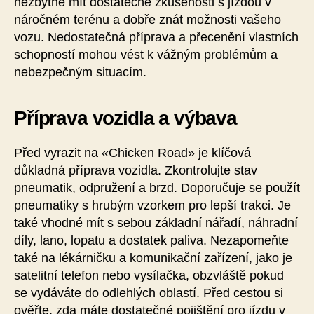
nezbytné mít dostatečné zkušenosti s jízdou v
náročném terénu a dobře znát možnosti vašeho
vozu. Nedostatečná příprava a přecenění vlastních
schopností mohou vést k vážným problémům a
nebezpečným situacím.
Příprava vozidla a výbava
Před vyrazit na «Chicken Road» je klíčová
důkladná příprava vozidla. Zkontrolujte stav
pneumatik, odpružení a brzd. Doporučuje se použít
pneumatiky s hrubým vzorkem pro lepší trakci. Je
také vhodné mít s sebou základní nářadí, náhradní
díly, lano, lopatu a dostatek paliva. Nezapomeňte
také na lékárničku a komunikační zařízení, jako je
satelitní telefon nebo vysílačka, obzvláště pokud
se vydáváte do odlehlých oblastí. Před cestou si
ověřte, zda máte dostatečné pojištění pro jízdu v