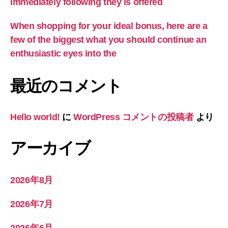
immediately following they is offered
When shopping for your ideal bonus, here are a
few of the biggest what you should continue an
enthusiastic eyes into the
最近のコメント
Hello world!
に
WordPress コメントの投稿者
より
アーカイブ
2026年8月
2026年7月
2026年6月