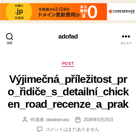
adofad
検索
メニュー
カ
POST
テ
Výjimečná_příležitost_pr
ゴ
リ
o_řidiče_s_detailní_chick
ー
en_road_recenze_a_prak
作成者:
darairamaru
2026年6月25日
投
投
稿
稿
Výjimečná_příležitost_pro_řidiče_s_detailní_
コメントはまだありません
者
日
へ