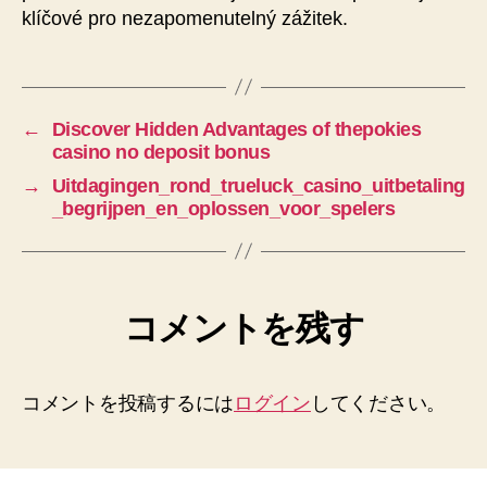
klíčové pro nezapomenutelný zážitek.
←
Discover Hidden Advantages of thepokies
casino no deposit bonus
→
Uitdagingen_rond_trueluck_casino_uitbetaling
_begrijpen_en_oplossen_voor_spelers
コメントを残す
コメントを投稿するには
ログイン
してください。