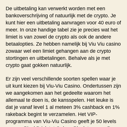
De uitbetaling kan verwerkt worden met een
bankoverschrijving of natuurlijk met de crypto. Je
kunt hier een uitbetaling aanvragen voor 40 euro of
meer. In onze handige tabel zie je precies wat het
limiet is van zowel de crypto als ook de andere
betaalopties. Ze hebben namelijk bij Viu Viu casino
zowaar wel een limiet gehangen aan de crypto
stortingen en uitbetalingen. Behalve als je met
crypto gaat gokken natuurlijk.
Er zijn veel verschillende soorten spellen waar je
uit kunt kiezen bij Viu-Viu Casino. Ondertussen zijn
we aangekomen aan het gedeelte waarom het
allemaal te doen is, de kansspelen. Het leuke is
dat je vanaf level 1 al meteen 3% cashback en 1%
rakeback begint te verzamelen. Het VIP-
programma van Viu-Viu Casino geeft je 50 levels