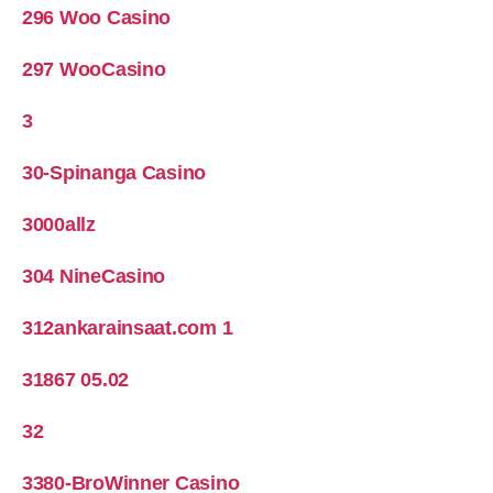
296 Woo Casino
297 WooCasino
3
30-Spinanga Casino
3000allz
304 NineCasino
312ankarainsaat.com 1
31867 05.02
32
3380-BroWinner Casino