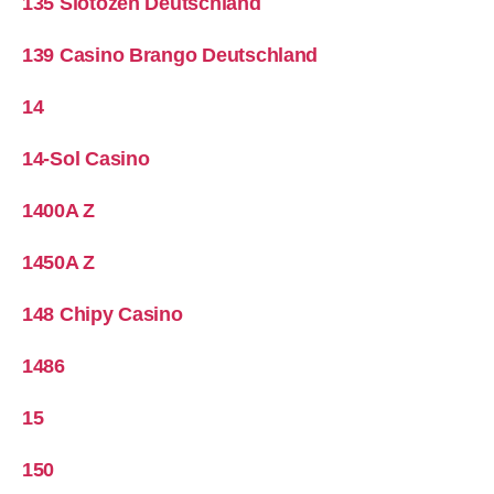
135 Slotozen Deutschland
139 Casino Brango Deutschland
14
14-Sol Casino
1400A Z
1450A Z
148 Chipy Casino
1486
15
150