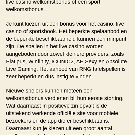
live casino welkomstbonus of een sport
welkomstbonus.
Je kunt kiezen uit een bonus voor het casino, live
casino of sportsbook. Het beperkte spelaanbod en
de beperkte beschikbaarheid kunnen een minpunt
zijn. De spellen in het live casino worden
aangeboden door zowel kleinere providers, zoals
Platipus, Winfinity, ICONIC2, AE Sexy en Absolute
Live Gaming. Het aanbod van RNG tafelspellen is
zeer beperkt en dus lastig te vinden.
Nieuwe spelers kunnen meteen een
welkomstbonus verdienen bij hun eerste storting.
Wat daarnaast in positieve zin opvalt is de
uitstekend werkende officiële site voor mobiele
bezoekers en de app die er beschikbaar is.
Daarnaast kun je kiezen uit een groot aantal