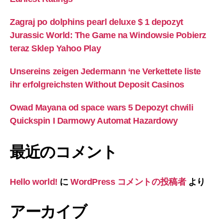
Zagraj po dolphins pearl deluxe $ 1 depozyt
Jurassic World: The Game na Windowsie Pobierz
teraz Sklep Yahoo Play
Unsereins zeigen Jedermann ‘ne Verkettete liste
ihr erfolgreichsten Without Deposit Casinos
Owad Mayana od space wars 5 Depozyt chwili
Quickspin I Darmowy Automat Hazardowy
最近のコメント
Hello world!
に
WordPress コメントの投稿者
より
アーカイブ