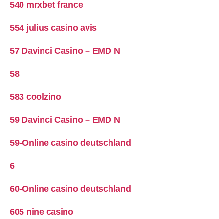
540 mrxbet france
554 julius casino avis
57 Davinci Casino – EMD N
58
583 coolzino
59 Davinci Casino – EMD N
59-Online casino deutschland
6
60-Online casino deutschland
605 nine casino