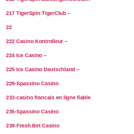
217 TigerSpin TigerClub –
22
222 Casino Kontrolleur –
224 Ice Casino –
225 Ice Casino Deutschland –
229-Spassino Casino
233-casino francais en ligne fiable
235-Spassino Casino
239-Fresh Bet Casino