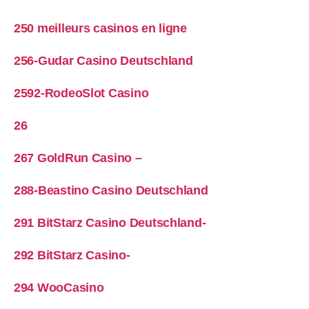
250 meilleurs casinos en ligne
256-Gudar Casino Deutschland
2592-RodeoSlot Casino
26
267 GoldRun Casino –
288-Beastino Casino Deutschland
291 BitStarz Casino Deutschland-
292 BitStarz Casino-
294 WooCasino