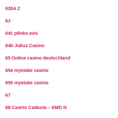
620A Z
63
641 plinko avis
645-Julius Casino
65 Online casino deutschland
654 mystake casino
655 mystake casino
67
68 Casino Cadoola – EMD N