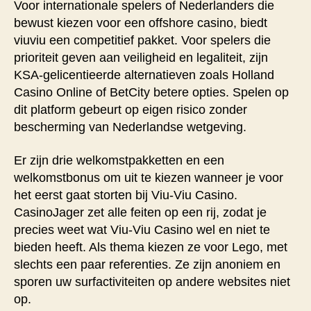
Voor internationale spelers of Nederlanders die
bewust kiezen voor een offshore casino, biedt
viuviu een competitief pakket. Voor spelers die
prioriteit geven aan veiligheid en legaliteit, zijn
KSA-gelicentieerde alternatieven zoals Holland
Casino Online of BetCity betere opties. Spelen op
dit platform gebeurt op eigen risico zonder
bescherming van Nederlandse wetgeving.
Er zijn drie welkomstpakketten en een
welkomstbonus om uit te kiezen wanneer je voor
het eerst gaat storten bij Viu-Viu Casino.
CasinoJager zet alle feiten op een rij, zodat je
precies weet wat Viu-Viu Casino wel en niet te
bieden heeft. Als thema kiezen ze voor Lego, met
slechts een paar referenties. Ze zijn anoniem en
sporen uw surfactiviteiten op andere websites niet
op.