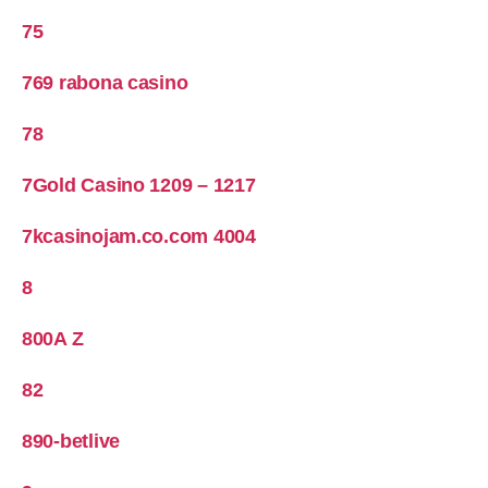
75
769 rabona casino
78
7Gold Casino 1209 – 1217
7kcasinojam.co.com 4004
8
800A Z
82
890-betlive