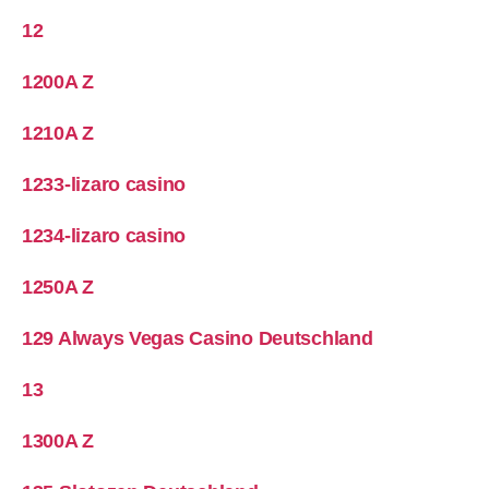
12
1200A Z
1210A Z
1233-lizaro casino
1234-lizaro casino
1250A Z
129 Always Vegas Casino Deutschland
13
1300A Z