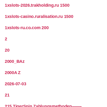
1xslots-2026.trakholding.ru 1500
1xslots-casino.ruralisation.ru 1500
1xslots-ru.co.com 200
2
20
2000_BAz
2000A Z
2026-07-03
21
215 TigerSpin Zahlungsmethoden——-