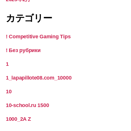
カテゴリー
! Competitive Gaming Tips
! Без рубрики
1
1_lapapillote08.com_10000
10
10-school.ru 1500
1000_2A Z