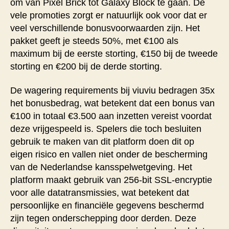
om van Pixel Brick tot Galaxy Block te gaan. De
vele promoties zorgt er natuurlijk ook voor dat er
veel verschillende bonusvoorwaarden zijn. Het
pakket geeft je steeds 50%, met €100 als
maximum bij de eerste storting, €150 bij de tweede
storting en €200 bij de derde storting.
De wagering requirements bij viuviu bedragen 35x
het bonusbedrag, wat betekent dat een bonus van
€100 in totaal €3.500 aan inzetten vereist voordat
deze vrijgespeeld is. Spelers die toch besluiten
gebruik te maken van dit platform doen dit op
eigen risico en vallen niet onder de bescherming
van de Nederlandse kansspelwetgeving. Het
platform maakt gebruik van 256-bit SSL-encryptie
voor alle datatransmissies, wat betekent dat
persoonlijke en financiële gegevens beschermd
zijn tegen onderschepping door derden. Deze