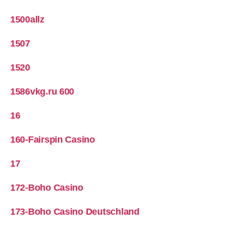
1500allz
1507
1520
1586vkg.ru 600
16
160-Fairspin Casino
17
172-Boho Casino
173-Boho Casino Deutschland