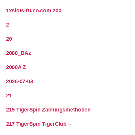
1xslots-ru.co.com 200
2
20
2000_BAz
2000A Z
2026-07-03
21
215 TigerSpin Zahlungsmethoden——-
217 TigerSpin TigerClub –