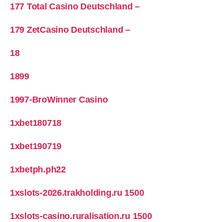
177 Total Casino Deutschland –
179 ZetCasino Deutschland –
18
1899
1997-BroWinner Casino
1xbet180718
1xbet190719
1xbetph.ph22
1xslots-2026.trakholding.ru 1500
1xslots-casino.ruralisation.ru 1500