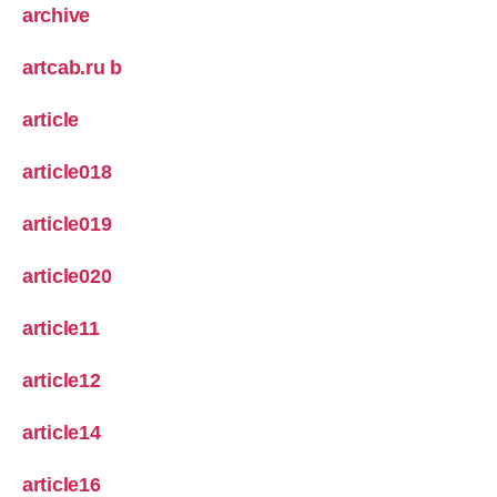
archive
artcab.ru b
article
article018
article019
article020
article11
article12
article14
article16