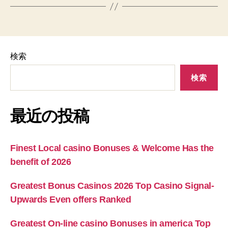
検索
検索
最近の投稿
Finest Local casino Bonuses & Welcome Has the
benefit of 2026
Greatest Bonus Casinos 2026 Top Casino Signal-
Upwards Even offers Ranked
Greatest On-line casino Bonuses in america Top