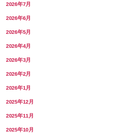
2026年7月
2026年6月
2026年5月
2026年4月
2026年3月
2026年2月
2026年1月
2025年12月
2025年11月
2025年10月