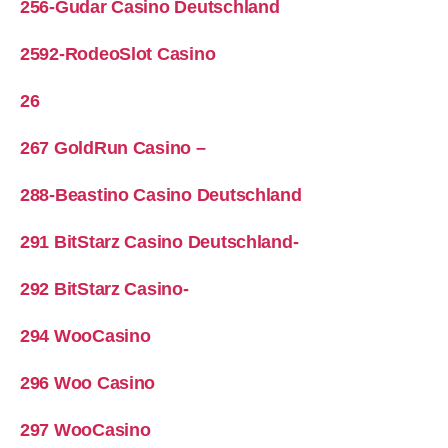
256-Gudar Casino Deutschland
2592-RodeoSlot Casino
26
267 GoldRun Casino –
288-Beastino Casino Deutschland
291 BitStarz Casino Deutschland-
292 BitStarz Casino-
294 WooCasino
296 Woo Casino
297 WooCasino