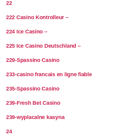
22
222 Casino Kontrolleur –
224 Ice Casino –
225 Ice Casino Deutschland –
229-Spassino Casino
233-casino francais en ligne fiable
235-Spassino Casino
239-Fresh Bet Casino
239-wyplacalne kasyna
24