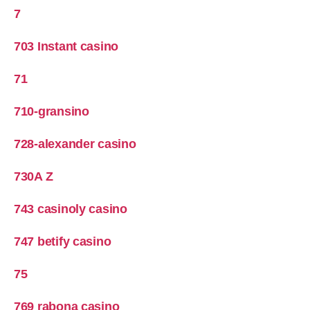
7
703 Instant casino
71
710-gransino
728-alexander casino
730A Z
743 casinoly casino
747 betify casino
75
769 rabona casino