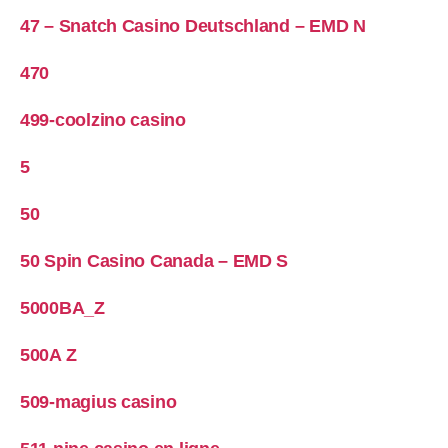
47 – Snatch Casino Deutschland – EMD N
470
499-coolzino casino
5
50
50 Spin Casino Canada – EMD S
5000BA_Z
500A Z
509-magius casino