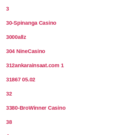
3
30-Spinanga Casino
3000allz
304 NineCasino
312ankarainsaat.com 1
31867 05.02
32
3380-BroWinner Casino
38