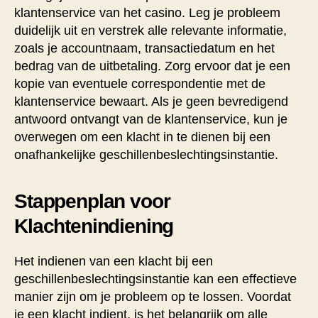
klantenservice van het casino. Leg je probleem
duidelijk uit en verstrek alle relevante informatie,
zoals je accountnaam, transactiedatum en het
bedrag van de uitbetaling. Zorg ervoor dat je een
kopie van eventuele correspondentie met de
klantenservice bewaart. Als je geen bevredigend
antwoord ontvangt van de klantenservice, kun je
overwegen om een klacht in te dienen bij een
onafhankelijke geschillenbeslechtingsinstantie.
Stappenplan voor
Klachtenindiening
Het indienen van een klacht bij een
geschillenbeslechtingsinstantie kan een effectieve
manier zijn om je probleem op te lossen. Voordat
je een klacht indient, is het belangrijk om alle