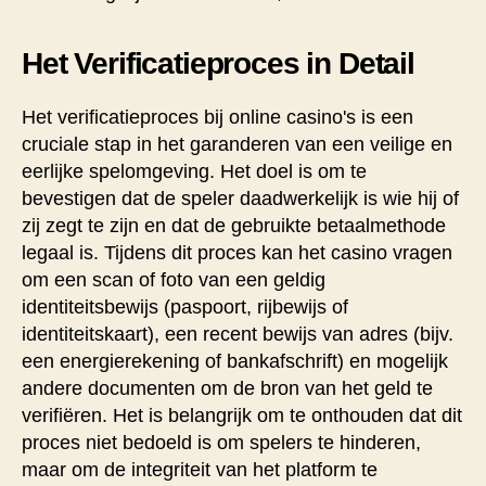
Het Verificatieproces in Detail
Het verificatieproces bij online casino's is een
cruciale stap in het garanderen van een veilige en
eerlijke spelomgeving. Het doel is om te
bevestigen dat de speler daadwerkelijk is wie hij of
zij zegt te zijn en dat de gebruikte betaalmethode
legaal is. Tijdens dit proces kan het casino vragen
om een scan of foto van een geldig
identiteitsbewijs (paspoort, rijbewijs of
identiteitskaart), een recent bewijs van adres (bijv.
een energierekening of bankafschrift) en mogelijk
andere documenten om de bron van het geld te
verifiëren. Het is belangrijk om te onthouden dat dit
proces niet bedoeld is om spelers te hinderen,
maar om de integriteit van het platform te