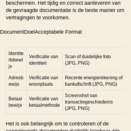
beschermen. Het tijdig en correct aanleveren van
de gevraagde documentatie is de beste manier om
vertragingen te voorkomen.
DocumentDoelAcceptabele Format
Identite
Verificatie van
Scan of duidelijke foto
itsbewi
identiteit
(JPG, PNG)
js
Adresb
Verificatie van
Recente energierekening of
ewijs
woonplaats
bankafschrift (JPG, PNG)
Screenshot van
Betaal
Verificatie van
transactiegeschiedenis
bewijs
betaalmethode
(JPG, PNG)
Het is ook belangrijk om te controleren of de
aangeleverde documenten duidelijk leesbaar zijn