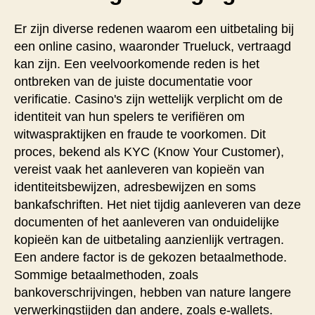
Er zijn diverse redenen waarom een uitbetaling bij
een online casino, waaronder Trueluck, vertraagd
kan zijn. Een veelvoorkomende reden is het
ontbreken van de juiste documentatie voor
verificatie. Casino's zijn wettelijk verplicht om de
identiteit van hun spelers te verifiëren om
witwaspraktijken en fraude te voorkomen. Dit
proces, bekend als KYC (Know Your Customer),
vereist vaak het aanleveren van kopieën van
identiteitsbewijzen, adresbewijzen en soms
bankafschriften. Het niet tijdig aanleveren van deze
documenten of het aanleveren van onduidelijke
kopieën kan de uitbetaling aanzienlijk vertragen.
Een andere factor is de gekozen betaalmethode.
Sommige betaalmethoden, zoals
bankoverschrijvingen, hebben van nature langere
verwerkingstijden dan andere, zoals e-wallets.