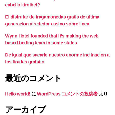
cabello kirolbet?
El disfrutar de tragamonedas gratis de ultima
generacion alrededor casino sobre linea
Wynn Hotel founded that it’s making the web
based betting team in some states
De igual que sacarle nuestro enorme inclinación a
los tiradas gratuito
最近のコメント
Hello world!
に
WordPress コメントの投稿者
より
アーカイブ