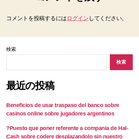
コメントを投稿するには
ログイン
してください。
検索
検索
最近の投稿
Beneficios de usar traspaso del banco sobre
casinos online sobre jugadores argentinos
?Puesto que poner referente a compania de Hal-
Cash sobre codere desplazandolo sin nuestro