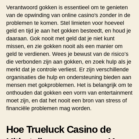
Verantwoord gokken is essentieel om te genieten
van de opwinding van online casino's zonder in de
problemen te komen. Stel limieten voor hoeveel
geld en tijd je aan het gokken besteedt, en houd je
daaraan. Gok nooit met geld dat je niet kunt
missen, en zie gokken nooit als een manier om
geld te verdienen. Wees je bewust van de risico’s
die verbonden zijn aan gokken, en zoek hulp als je
merkt dat je controle verliest. Er zijn verschillende
organisaties die hulp en ondersteuning bieden aan
mensen met gokproblemen. Het is belangrijk om te
onthouden dat gokken een vorm van entertainment
moet zijn, en dat het nooit een bron van stress of
financiële problemen mag worden.
Hoe Trueluck Casino de