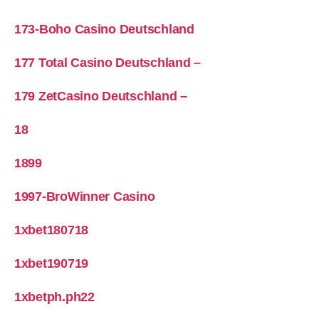
173-Boho Casino Deutschland
177 Total Casino Deutschland –
179 ZetCasino Deutschland –
18
1899
1997-BroWinner Casino
1xbet180718
1xbet190719
1xbetph.ph22