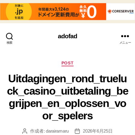
adofad
検索
メニュー
カ
POST
テ
Uitdagingen_rond_truelu
ゴ
リ
ck_casino_uitbetaling_be
ー
grijpen_en_oplossen_vo
or_spelers
作成者:
darairamaru
2026年6月25日
投
投