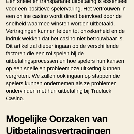
Een snelle en transparante uitbetaling is essentieel
voor een positieve spelervaring. Het vertrouwen in
een online casino wordt direct beïnvloed door de
snelheid waarmee winsten worden uitbetaald.
Vertragingen kunnen leiden tot onzekerheid en de
indruk wekken dat het casino niet betrouwbaar is.
Dit artikel zal dieper ingaan op de verschillende
factoren die een rol spelen bij de
uitbetalingsprocessen en hoe spelers hun kansen
op een snelle en probleemloze uitkering kunnen
vergroten. We zullen ook ingaan op stappen die
spelers kunnen ondernemen als ze problemen
ondervinden met hun uitbetaling bij Trueluck
Casino.
Mogelijke Oorzaken van
Uitbetalingsvertragingen