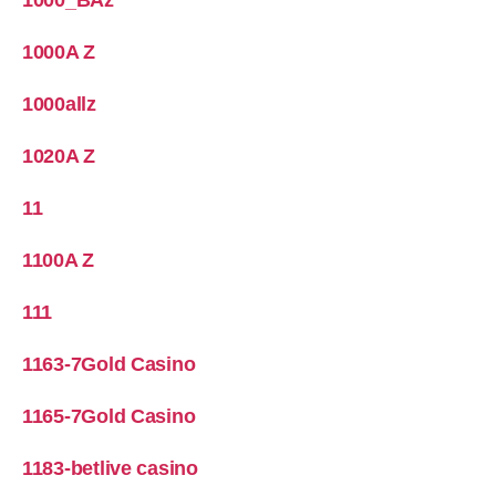
1000A Z
1000allz
1020A Z
11
1100A Z
111
1163-7Gold Casino
1165-7Gold Casino
1183-betlive casino