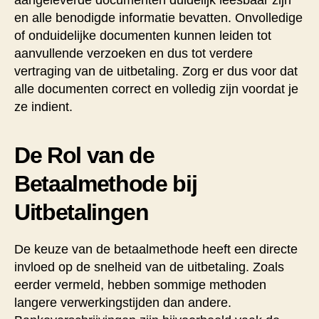
en alle benodigde informatie bevatten. Onvolledige
of onduidelijke documenten kunnen leiden tot
aanvullende verzoeken en dus tot verdere
vertraging van de uitbetaling. Zorg er dus voor dat
alle documenten correct en volledig zijn voordat je
ze indient.
De Rol van de
Betaalmethode bij
Uitbetalingen
De keuze van de betaalmethode heeft een directe
invloed op de snelheid van de uitbetaling. Zoals
eerder vermeld, hebben sommige methoden
langere verwerkingstijden dan andere.