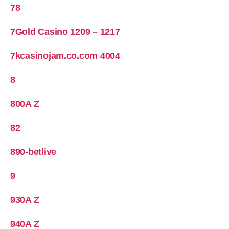
78
7Gold Casino 1209 – 1217
7kcasinojam.co.com 4004
8
800A Z
82
890-betlive
9
930A Z
940A Z