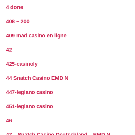
4 done
408 – 200
409 mad casino en ligne
42
425-casinoly
44 Snatch Casino EMD N
447-legiano casino
451-legiano casino
46
47 – Snatch Casino Deutschland – EMD N