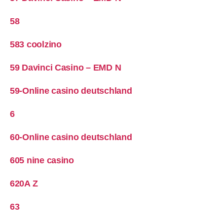
58
583 coolzino
59 Davinci Casino – EMD N
59-Online casino deutschland
6
60-Online casino deutschland
605 nine casino
620A Z
63