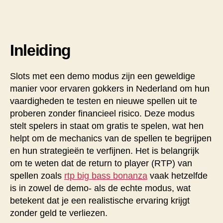
Inleiding
Slots met een demo modus zijn een geweldige
manier voor ervaren gokkers in Nederland om hun
vaardigheden te testen en nieuwe spellen uit te
proberen zonder financieel risico. Deze modus
stelt spelers in staat om gratis te spelen, wat hen
helpt om de mechanics van de spellen te begrijpen
en hun strategieën te verfijnen. Het is belangrijk
om te weten dat de return to player (RTP) van
spellen zoals
rtp big bass bonanza
vaak hetzelfde
is in zowel de demo- als de echte modus, wat
betekent dat je een realistische ervaring krijgt
zonder geld te verliezen.