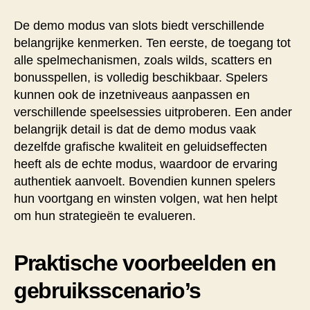
De demo modus van slots biedt verschillende
belangrijke kenmerken. Ten eerste, de toegang tot
alle spelmechanismen, zoals wilds, scatters en
bonusspellen, is volledig beschikbaar. Spelers
kunnen ook de inzetniveaus aanpassen en
verschillende speelsessies uitproberen. Een ander
belangrijk detail is dat de demo modus vaak
dezelfde grafische kwaliteit en geluidseffecten
heeft als de echte modus, waardoor de ervaring
authentiek aanvoelt. Bovendien kunnen spelers
hun voortgang en winsten volgen, wat hen helpt
om hun strategieën te evalueren.
Praktische voorbeelden en
gebruiksscenario’s