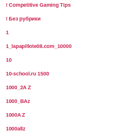
! Competitive Gaming Tips
! Без рубрики
1
1_lapapillote08.com_10000
10
10-school.ru 1500
1000_2A Z
1000_BAz
1000A Z
1000allz