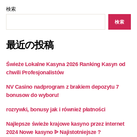
検索
検索
最近の投稿
Świeże Lokalne Kasyna 2026 Ranking Kasyn od
chwili Profesjonalistów
NV Casino nadprogram z brakiem depozytu 7
bonusow do wyboru!
rozrywki, bonusy jak i również płatności
Najlepsze świeże krajowe kasyno przez internet
2024 Nowe kasyno ᐉ Najistotniejsze ?