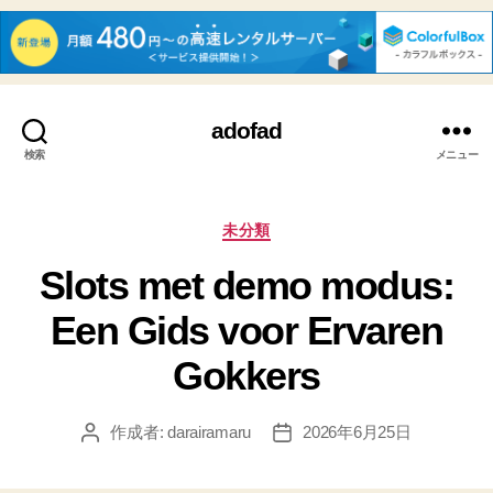
adofad
検索
メニュー
カ
未分類
テ
Slots met demo modus:
ゴ
リ
Een Gids voor Ervaren
ー
Gokkers
作成者:
darairamaru
2026年6月25日
投
投
稿
稿
者
日