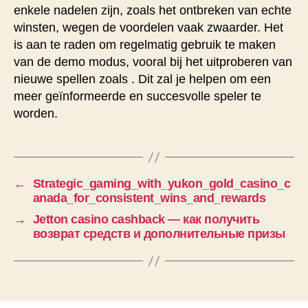
enkele nadelen zijn, zoals het ontbreken van echte
winsten, wegen de voordelen vaak zwaarder. Het
is aan te raden om regelmatig gebruik te maken
van de demo modus, vooral bij het uitproberen van
nieuwe spellen zoals . Dit zal je helpen om een
meer geïnformeerde en succesvolle speler te
worden.
←
Strategic_gaming_with_yukon_gold_casino_c
anada_for_consistent_wins_and_rewards
→
Jetton casino cashback — как получить
возврат средств и дополнительные призы