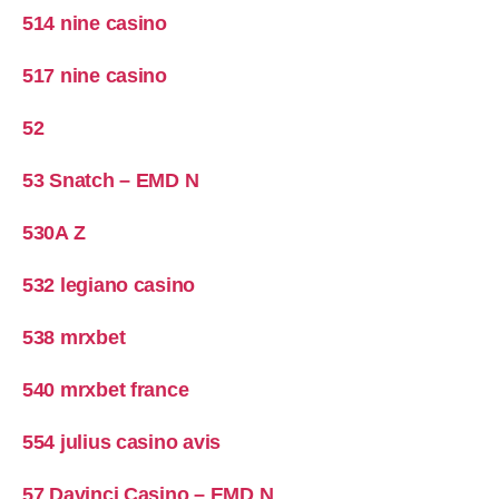
514 nine casino
517 nine casino
52
53 Snatch – EMD N
530A Z
532 legiano casino
538 mrxbet
540 mrxbet france
554 julius casino avis
57 Davinci Casino – EMD N