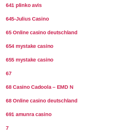
641 plinko avis
645-Julius Casino
65 Online casino deutschland
654 mystake casino
655 mystake casino
67
68 Casino Cadoola – EMD N
68 Online casino deutschland
691 amunra casino
7