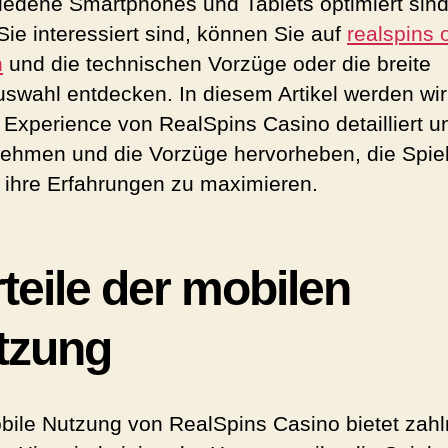
iedene Smartphones und Tablets optimiert sind
ie interessiert sind, können Sie auf
realspins 
n
und die technischen Vorzüge oder die breite
uswahl entdecken. In diesem Artikel werden wir
 Experience von RealSpins Casino detailliert un
ehmen und die Vorzüge hervorheben, die Spie
, ihre Erfahrungen zu maximieren.
teile der mobilen
tzung
bile Nutzung von RealSpins Casino bietet zahl