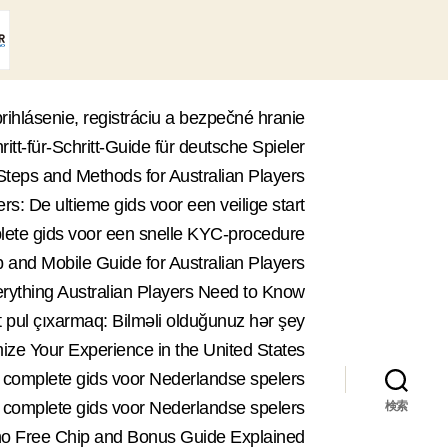
ihlásenie, registráciu a bezpečné hranie
tt‑für‑Schritt‑Guide für deutsche Spieler
teps and Methods for Australian Players
rs: De ultieme gids voor een veilige start
mplete gids voor een snelle KYC-procedure
 and Mobile Guide for Australian Players
rything Australian Players Need to Know
 pul çıxarmaq: Bilməli olduğunuz hər şey
ize Your Experience in the United States
complete gids voor Nederlandse spelers
complete gids voor Nederlandse spelers
検索
no Free Chip and Bonus Guide Explained