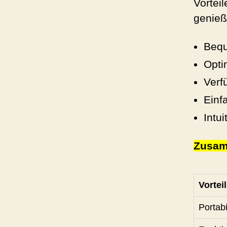
Vorteil
genieß
Bequ
Opti
Verf
Einf
Intu
Zusam
Vorteil
Portabi