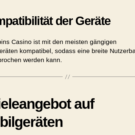
patibilität der Geräte
ins Casino ist mit den meisten gängigen
eräten kompatibel, sodass eine breite Nutzerb
rochen werden kann.
ieleangebot auf
bilgeräten