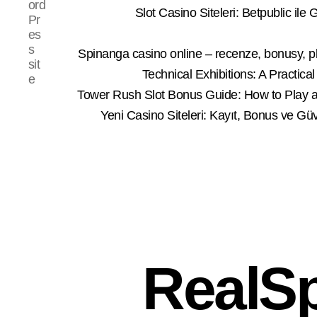
ord
Slot Casino Siteleri: Betpublic il
Pr
es
s
Spinanga casino online – recenze, bonusy, p
sit
Technical Exhibitions: A Practica
e
Tower Rush Slot Bonus Guide: How to Play 
Yeni Casino Siteleri: Kayıt, Bonus ve Güv
RealSp