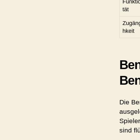
Funktio
tät
Zugäng
hkeit
Ben
Ben
Die Be
ausgel
Spiele
sind fl