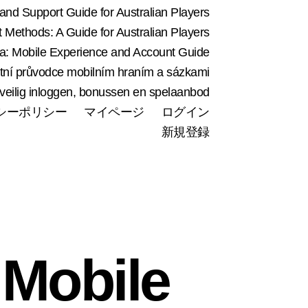
and Support Guide for Australian Players
Methods: A Guide for Australian Players
ia: Mobile Experience and Account Guide
etní průvodce mobilním hraním a sázkami
veilig inloggen, bonussen en spelaanbod
シーポリシー
マイページ
ログイン
新規登録
 Mobile