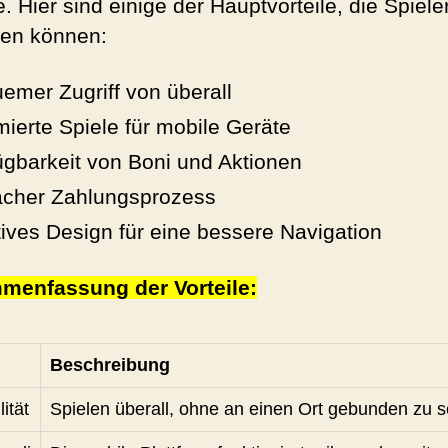
e. Hier sind einige der Hauptvorteile, die Spiele
en können:
emer Zugriff von überall
mierte Spiele für mobile Geräte
ügbarkeit von Boni und Aktionen
acher Zahlungsprozess
itives Design für eine bessere Navigation
menfassung der Vorteile:
Beschreibung
lität
Spielen überall, ohne an einen Ort gebunden zu s