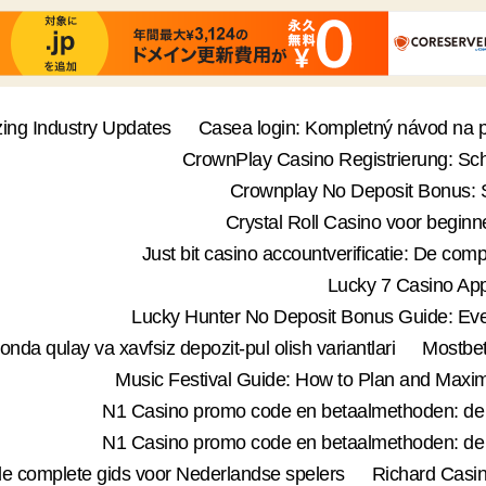
zing Industry Updates
Casea login: Kompletný návod na pr
CrownPlay Casino Registrierung: Schri
Crownplay No Deposit Bonus: S
Crystal Roll Casino voor beginne
Just bit casino accountverificatie: De co
Lucky 7 Casino App
Lucky Hunter No Deposit Bonus Guide: Eve
onda qulay va xavfsiz depozit‑pul olish variantlari
Mostbet
Music Festival Guide: How to Plan and Maxim
N1 Casino promo code en betaalmethoden: de 
N1 Casino promo code en betaalmethoden: de 
e complete gids voor Nederlandse spelers
Richard Casi