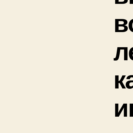
в
л
к
и