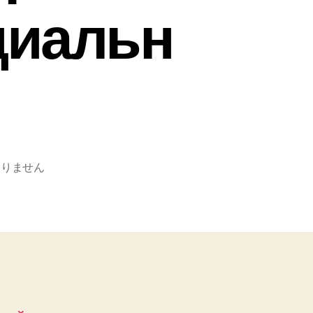
циальн
зарт_и_olimp_casino_официальный_сай
ありません