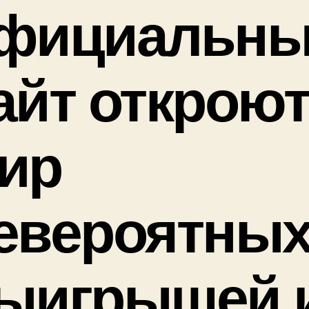
фициальн
айт открою
ир
евероятны
ыигрышей 