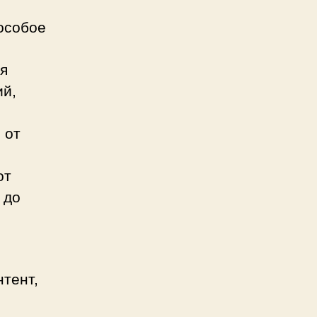
 особое
я
ий,
 от
от
 до
нтент,