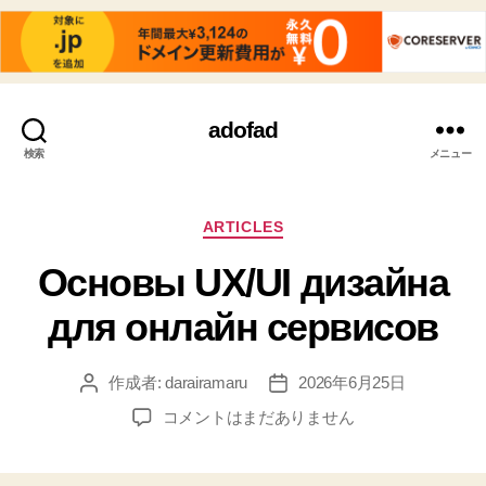
adofad
検索
メニュー
カ
ARTICLES
テ
Основы UX/UI дизайна
ゴ
リ
для онлайн сервисов
ー
作成者:
darairamaru
2026年6月25日
投
投
稿
稿
Основы
コメントはまだありません
者
日
UX/UI
дизайна