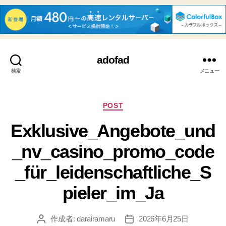
adofad
検索
メニュー
カ
POST
テ
Exklusive_Angebote_und
ゴ
リ
_nv_casino_promo_code
ー
_für_leidenschaftliche_S
pieler_im_Ja
作成者:
darairamaru
2026年6月25日
投
投