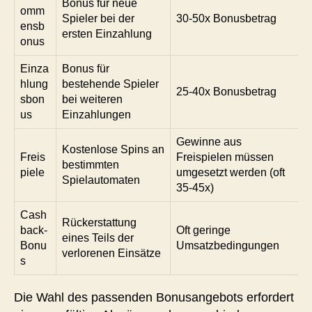
Bonus für neue
omm
Spieler bei der
30-50x Bonusbetrag
ensb
ersten Einzahlung
onus
Einza
Bonus für
hlung
bestehende Spieler
25-40x Bonusbetrag
sbon
bei weiteren
us
Einzahlungen
Gewinne aus
Kostenlose Spins an
Freis
Freispielen müssen
bestimmten
piele
umgesetzt werden (oft
Spielautomaten
35-45x)
Cash
Rückerstattung
back-
Oft geringe
eines Teils der
Bonu
Umsatzbedingungen
verlorenen Einsätze
s
Die Wahl des passenden Bonusangebots erfordert