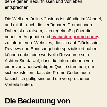
den eigenen Bedürfnissen und Vorlieben
entsprechen.
Die Welt der Online-Casinos ist ständig im Wandel,
und mit ihr auch die verfügbaren Promotionen.
Daher ist es ratsam, sich regelmäßig über die
neuesten Angebote und
nv casino promo code
s
zu informieren. Websites, die sich auf Glücksspiel-
Reviews und Bonusangebote spezialisiert haben,
können dabei eine wertvolle Ressource sein.
Achten Sie darauf, dass die Informationen von
einer vertrauenswürdigen Quelle stammen, um
sicherzustellen, dass die Promo-Codes auch
tatsächlich gültig sind und die versprochenen
Vorteile bieten.
Die Bedeutung von