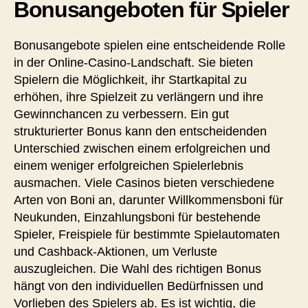
Bonusangeboten für Spieler
Bonusangebote spielen eine entscheidende Rolle
in der Online-Casino-Landschaft. Sie bieten
Spielern die Möglichkeit, ihr Startkapital zu
erhöhen, ihre Spielzeit zu verlängern und ihre
Gewinnchancen zu verbessern. Ein gut
strukturierter Bonus kann den entscheidenden
Unterschied zwischen einem erfolgreichen und
einem weniger erfolgreichen Spielerlebnis
ausmachen. Viele Casinos bieten verschiedene
Arten von Boni an, darunter Willkommensboni für
Neukunden, Einzahlungsboni für bestehende
Spieler, Freispiele für bestimmte Spielautomaten
und Cashback-Aktionen, um Verluste
auszugleichen. Die Wahl des richtigen Bonus
hängt von den individuellen Bedürfnissen und
Vorlieben des Spielers ab. Es ist wichtig, die