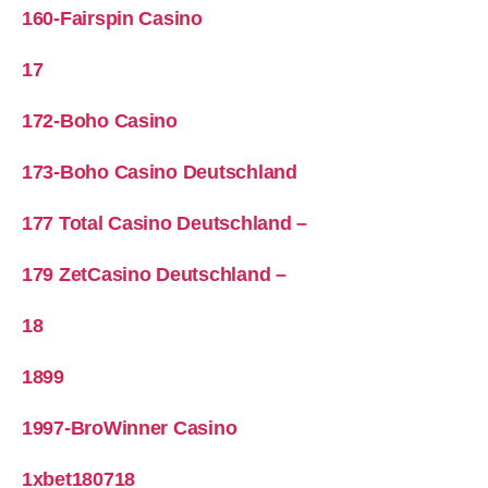
160-Fairspin Casino
17
172-Boho Casino
173-Boho Casino Deutschland
177 Total Casino Deutschland –
179 ZetCasino Deutschland –
18
1899
1997-BroWinner Casino
1xbet180718