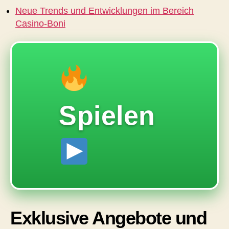
Neue Trends und Entwicklungen im Bereich
Casino-Boni
Spielen
Exklusive Angebote und