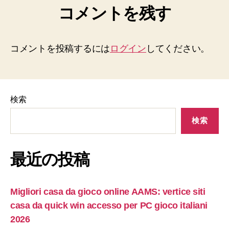
コメントを残す
コメントを投稿するには
ログイン
してください。
検索
検索
最近の投稿
Migliori casa da gioco online AAMS: vertice siti
casa da quick win accesso per PC gioco italiani
2026