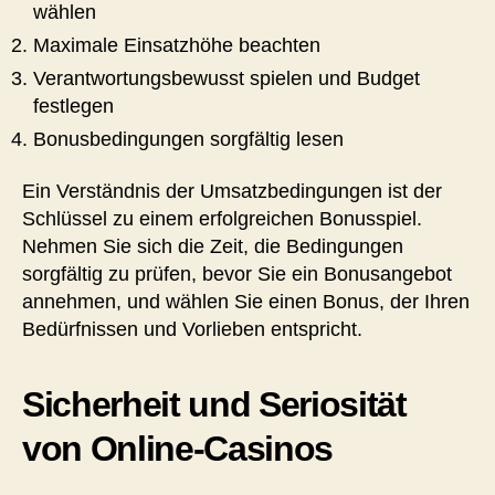
wählen
Maximale Einsatzhöhe beachten
Verantwortungsbewusst spielen und Budget
festlegen
Bonusbedingungen sorgfältig lesen
Ein Verständnis der Umsatzbedingungen ist der
Schlüssel zu einem erfolgreichen Bonusspiel.
Nehmen Sie sich die Zeit, die Bedingungen
sorgfältig zu prüfen, bevor Sie ein Bonusangebot
annehmen, und wählen Sie einen Bonus, der Ihren
Bedürfnissen und Vorlieben entspricht.
Sicherheit und Seriosität
von Online-Casinos