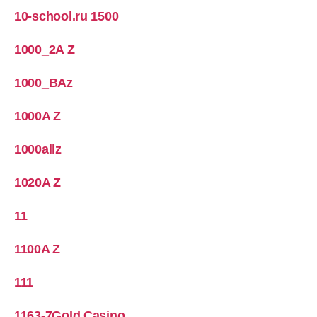
10-school.ru 1500
1000_2A Z
1000_BAz
1000A Z
1000allz
1020A Z
11
1100A Z
111
1163-7Gold Casino