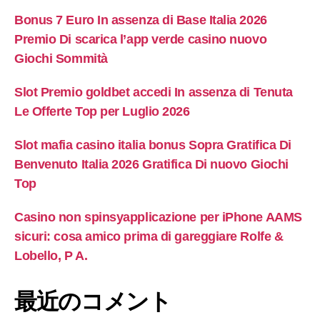
Bonus 7 Euro In assenza di Base Italia 2026
Premio Di scarica l’app verde casino nuovo
Giochi Sommità
Slot Premio goldbet accedi In assenza di Tenuta
Le Offerte Top per Luglio 2026
Slot mafia casino italia bonus Sopra Gratifica Di
Benvenuto Italia 2026 Gratifica Di nuovo Giochi
Top
Casino non spinsyapplicazione per iPhone AAMS
sicuri: cosa amico prima di gareggiare Rolfe &
Lobello, P A.
最近のコメント