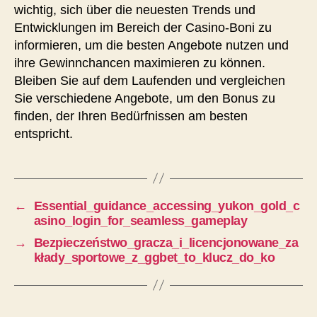
wichtig, sich über die neuesten Trends und
Entwicklungen im Bereich der Casino-Boni zu
informieren, um die besten Angebote nutzen und
ihre Gewinnchancen maximieren zu können.
Bleiben Sie auf dem Laufenden und vergleichen
Sie verschiedene Angebote, um den Bonus zu
finden, der Ihren Bedürfnissen am besten
entspricht.
←
Essential_guidance_accessing_yukon_gold_c
asino_login_for_seamless_gameplay
→
Bezpieczeństwo_gracza_i_licencjonowane_za
kłady_sportowe_z_ggbet_to_klucz_do_ko