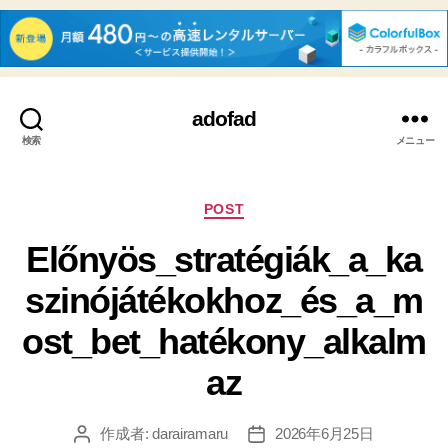
adofad
検索
メニュー
カ
POST
テ
Előnyös_stratégiák_a_ka
ゴ
リ
szinójátékokhoz_és_a_m
ー
ost_bet_hatékony_alkalm
az
作成者:
darairamaru
2026年6月25日
投
投