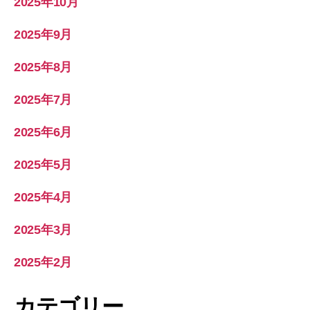
2025年10月
2025年9月
2025年8月
2025年7月
2025年6月
2025年5月
2025年4月
2025年3月
2025年2月
カテゴリー