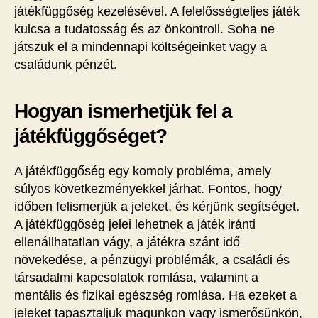
játékfüggőség kezelésével. A felelősségteljes játék
kulcsa a tudatosság és az önkontroll. Soha ne
játszuk el a mindennapi költségeinket vagy a
családunk pénzét.
Hogyan ismerhetjük fel a
játékfüggőséget?
A játékfüggőség egy komoly probléma, amely
súlyos következményekkel járhat. Fontos, hogy
időben felismerjük a jeleket, és kérjünk segítséget.
A játékfüggőség jelei lehetnek a játék iránti
ellenállhatatlan vágy, a játékra szánt idő
növekedése, a pénzügyi problémák, a családi és
társadalmi kapcsolatok romlása, valamint a
mentális és fizikai egészség romlása. Ha ezeket a
jeleket tapasztaljuk magunkon vagy ismerősünkön,