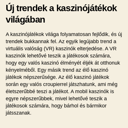
Új trendek a kaszinójátékok
világában
A kaszinójátékok világa folyamatosan fejlődik, és új
trendek bukkannak fel. Az egyik legújabb trend a
virtuális valóság (VR) kaszinók elterjedése. A VR
kaszinók lehetővé teszik a játékosok számára,
hogy egy valós kaszinó élményét éljék át otthonuk
kényelméből. Egy másik trend az élő kaszinó
játékok népszerűsége. Az élő kaszinó játékok
során egy valós croupierrel játszhatunk, ami még
életszerűbbé teszi a játékot. A mobil kaszinók is
egyre népszerűbbek, mivel lehetővé teszik a
játékosok számára, hogy bárhol és bármikor
játsszanak.