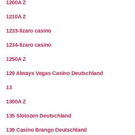
1200A Z
1210A Z
1233-lizaro casino
1234-lizaro casino
1250A Z
129 Always Vegas Casino Deutschland
13
1300A Z
135 Slotozen Deutschland
139 Casino Brango Deutschland