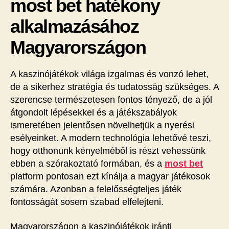
most bet hatékony
alkalmazásához
Magyarországon
A kaszinójátékok világa izgalmas és vonzó lehet,
de a sikerhez stratégia és tudatosság szükséges. A
szerencse természetesen fontos tényező, de a jól
átgondolt lépésekkel és a játékszabályok
ismeretében jelentősen növelhetjük a nyerési
esélyeinket. A modern technológia lehetővé teszi,
hogy otthonunk kényelméből is részt vehessünk
ebben a szórakoztató formában, és a
most bet
platform pontosan ezt kínálja a magyar játékosok
számára. Azonban a felelősségteljes játék
fontosságát sosem szabad elfelejteni.
Magyarországon a kaszinójátékok iránti