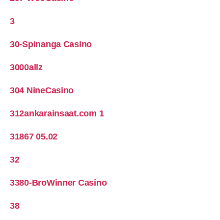
3
30-Spinanga Casino
3000allz
304 NineCasino
312ankarainsaat.com 1
31867 05.02
32
3380-BroWinner Casino
38