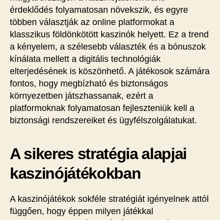
érdeklődés folyamatosan növekszik, és egyre
többen választják az online platformokat a
klasszikus földönkötött kaszinók helyett. Ez a trend
a kényelem, a szélesebb választék és a bónuszok
kínálata mellett a digitális technológiák
elterjedésének is köszönhető. A játékosok számára
fontos, hogy megbízható és biztonságos
környezetben játszhassanak, ezért a
platformoknak folyamatosan fejleszteniük kell a
biztonsági rendszereiket és ügyfélszolgálatukat.
A sikeres stratégia alapjai
kaszinójátékokban
A kaszinójátékok sokféle stratégiát igényelnek attól
függően, hogy éppen milyen játékkal