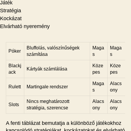
Játék
Stratégia
Kockázat
Elvárható nyeremény
Bluffolás, valószínűségek
Maga
Maga
Póker
számítása
s
s
Blackj
Köze
Köze
Kártyák számlálása
ack
pes
pes
Maga
Alacs
Rulett
Martingale rendszer
s
ony
Nincs meghatározott
Alacs
Alacs
Slots
stratégia, szerencse
ony
ony
A fenti táblázat bemutatja a különböző játékokhoz
kapcsolódó stratégiákat, kockázatokat és elvárható