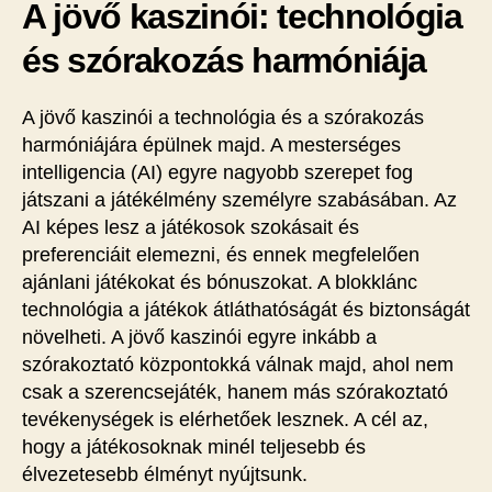
A jövő kaszinói: technológia
és szórakozás harmóniája
A jövő kaszinói a technológia és a szórakozás
harmóniájára épülnek majd. A mesterséges
intelligencia (AI) egyre nagyobb szerepet fog
játszani a játékélmény személyre szabásában. Az
AI képes lesz a játékosok szokásait és
preferenciáit elemezni, és ennek megfelelően
ajánlani játékokat és bónuszokat. A blokklánc
technológia a játékok átláthatóságát és biztonságát
növelheti. A jövő kaszinói egyre inkább a
szórakoztató központokká válnak majd, ahol nem
csak a szerencsejáték, hanem más szórakoztató
tevékenységek is elérhetőek lesznek. A cél az,
hogy a játékosoknak minél teljesebb és
élvezetesebb élményt nyújtsunk.