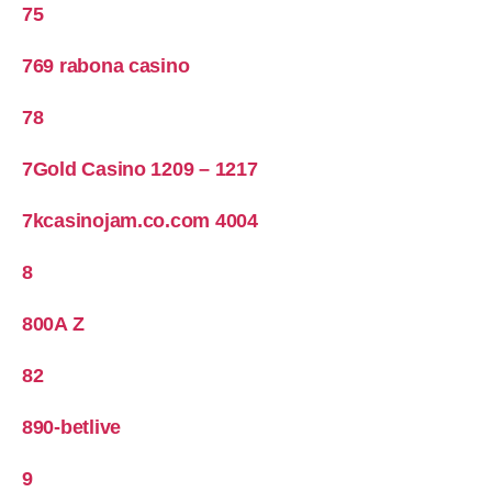
75
769 rabona casino
78
7Gold Casino 1209 – 1217
7kcasinojam.co.com 4004
8
800A Z
82
890-betlive
9