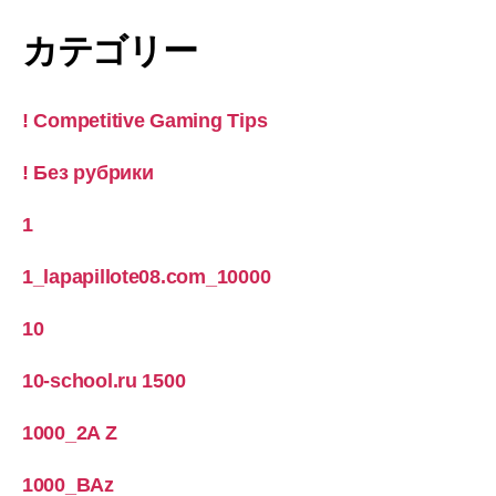
カテゴリー
! Competitive Gaming Tips
! Без рубрики
1
1_lapapillote08.com_10000
10
10-school.ru 1500
1000_2A Z
1000_BAz