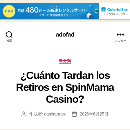
adofad
検索
メニュー
カ
未分類
テ
¿Cuánto Tardan los
ゴ
リ
Retiros en SpinMama
ー
Casino?
作成者:
darairamaru
2026年6月25日
投
投
稿
稿
者
日