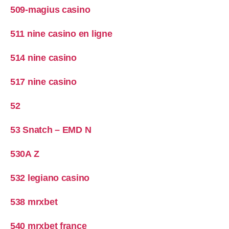
509-magius casino
511 nine casino en ligne
514 nine casino
517 nine casino
52
53 Snatch – EMD N
530A Z
532 legiano casino
538 mrxbet
540 mrxbet france