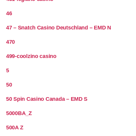
46
47 – Snatch Casino Deutschland – EMD N
470
499-coolzino casino
5
50
50 Spin Casino Canada – EMD S
5000BA_Z
500A Z