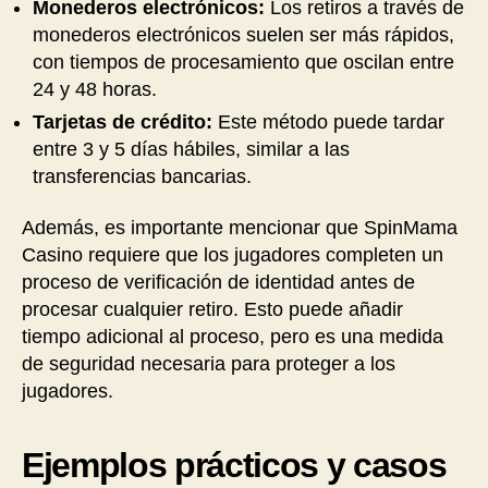
Monederos electrónicos:
Los retiros a través de
monederos electrónicos suelen ser más rápidos,
con tiempos de procesamiento que oscilan entre
24 y 48 horas.
Tarjetas de crédito:
Este método puede tardar
entre 3 y 5 días hábiles, similar a las
transferencias bancarias.
Además, es importante mencionar que SpinMama
Casino requiere que los jugadores completen un
proceso de verificación de identidad antes de
procesar cualquier retiro. Esto puede añadir
tiempo adicional al proceso, pero es una medida
de seguridad necesaria para proteger a los
jugadores.
Ejemplos prácticos y casos