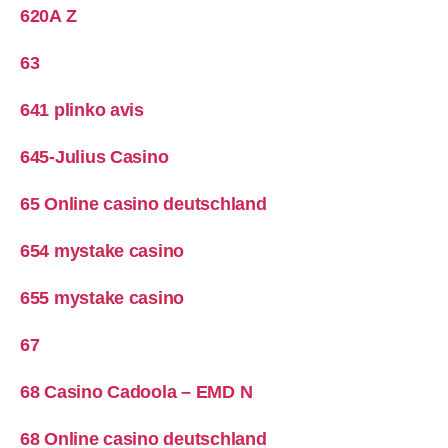
620A Z
63
641 plinko avis
645-Julius Casino
65 Online casino deutschland
654 mystake casino
655 mystake casino
67
68 Casino Cadoola – EMD N
68 Online casino deutschland