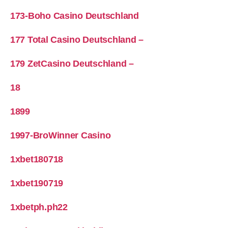
173-Boho Casino Deutschland
177 Total Casino Deutschland –
179 ZetCasino Deutschland –
18
1899
1997-BroWinner Casino
1xbet180718
1xbet190719
1xbetph.ph22