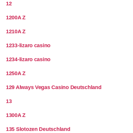
12
1200A Z
1210A Z
1233-lizaro casino
1234-lizaro casino
1250A Z
129 Always Vegas Casino Deutschland
13
1300A Z
135 Slotozen Deutschland