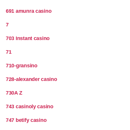
691 amunra casino
7
703 Instant casino
71
710-gransino
728-alexander casino
730A Z
743 casinoly casino
747 betify casino