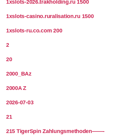
1xslots-2026.trakholding.ru 1500
1xslots-casino.ruralisation.ru 1500
1xslots-ru.co.com 200
2
20
2000_BAz
2000A Z
2026-07-03
21
215 TigerSpin Zahlungsmethoden——-