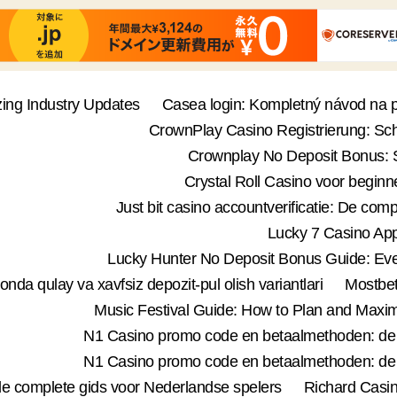
zing Industry Updates
Casea login: Kompletný návod na pr
CrownPlay Casino Registrierung: Schri
Crownplay No Deposit Bonus: S
Crystal Roll Casino voor beginne
Just bit casino accountverificatie: De co
Lucky 7 Casino App
Lucky Hunter No Deposit Bonus Guide: Eve
onda qulay va xavfsiz depozit‑pul olish variantlari
Mostbet
Music Festival Guide: How to Plan and Maxim
N1 Casino promo code en betaalmethoden: de 
N1 Casino promo code en betaalmethoden: de 
e complete gids voor Nederlandse spelers
Richard Casi