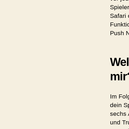
Spiele
Safari
Funkti
Push N
Wel
mir
Im Fol
dein S
sechs 
und Tru