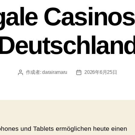
ale Casinos
Deutschlan
作成者:
darairamaru
2026年6月25日
投
投
稿
稿
者
日
hones und Tablets ermöglichen heute einen