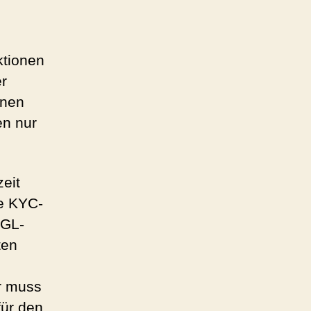
ktionen
er
nnen
en nur
zeit
ie KYC-
GGL-
ten
er muss
für den