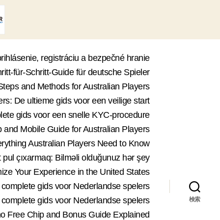
ihlásenie, registráciu a bezpečné hranie
tt‑für‑Schritt‑Guide für deutsche Spieler
teps and Methods for Australian Players
rs: De ultieme gids voor een veilige start
mplete gids voor een snelle KYC-procedure
 and Mobile Guide for Australian Players
rything Australian Players Need to Know
 pul çıxarmaq: Bilməli olduğunuz hər şey
ize Your Experience in the United States
complete gids voor Nederlandse spelers
complete gids voor Nederlandse spelers
検索
no Free Chip and Bonus Guide Explained