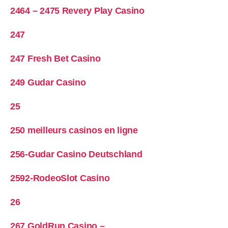
2464 – 2475 Revery Play Casino
247
247 Fresh Bet Casino
249 Gudar Casino
25
250 meilleurs casinos en ligne
256-Gudar Casino Deutschland
2592-RodeoSlot Casino
26
267 GoldRun Casino –