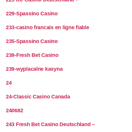
229-Spassino Casino
233-casino francais en ligne fiable
235-Spassino Casino
239-Fresh Bet Casino
239-wyplacalne kasyna
24
24-Classic Casino Canada
240682
243 Fresh Bet Casino Deutschland –