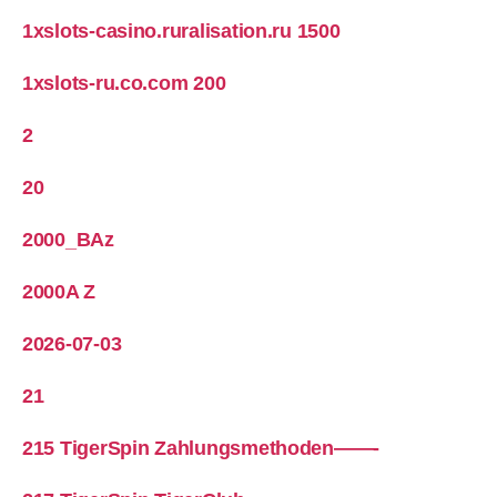
1xslots-casino.ruralisation.ru 1500
1xslots-ru.co.com 200
2
20
2000_BAz
2000A Z
2026-07-03
21
215 TigerSpin Zahlungsmethoden——-