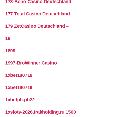
173-Boho Casino Deutschland
177 Total Casino Deutschland –
179 ZetCasino Deutschland –
18
1899
1997-BroWinner Casino
1xbet180718
1xbet190719
1xbetph.ph22
1xslots-2026.trakholding.ru 1500