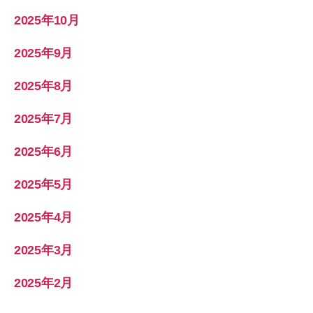
2025年10月
2025年9月
2025年8月
2025年7月
2025年6月
2025年5月
2025年4月
2025年3月
2025年2月