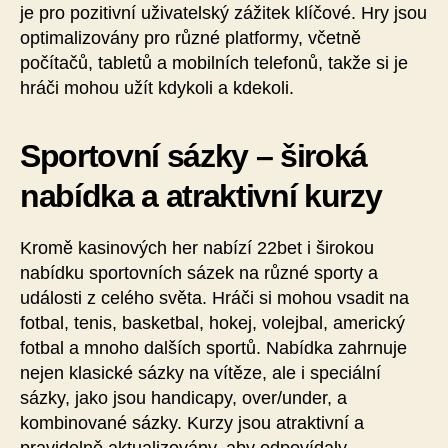
je pro pozitivní uživatelský zážitek klíčové. Hry jsou
optimalizovány pro různé platformy, včetně
počítačů, tabletů a mobilních telefonů, takže si je
hráči mohou užít kdykoli a kdekoli.
Sportovní sázky – široká
nabídka a atraktivní kurzy
Kromě kasinových her nabízí 22bet i širokou
nabídku sportovních sázek na různé sporty a
události z celého světa. Hráči si mohou vsadit na
fotbal, tenis, basketbal, hokej, volejbal, americký
fotbal a mnoho dalších sportů. Nabídka zahrnuje
nejen klasické sázky na vítěze, ale i speciální
sázky, jako jsou handicapy, over/under, a
kombinované sázky. Kurzy jsou atraktivní a