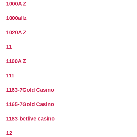
1000A Z
1000allz
1020A Z
11
1100A Z
111
1163-7Gold Casino
1165-7Gold Casino
1183-betlive casino
12