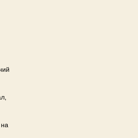
ний
л,
 на