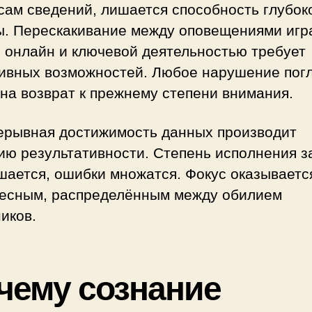
сам сведений, лишается способность глубок
ы. Перескакивание между оповещениями игр
 онлайн и ключевой деятельностью требует
тивных возможностей. Любое нарушение пог
на возврат к прежнему степени внимания.
ерывная достижимость данных производит
ию результативности. Степень исполнения з
шается, ошибки множатся. Фокус оказываетс
весным, распределённым между обилием
иков.
чему сознание