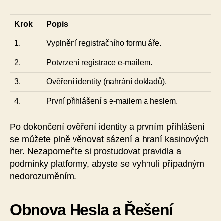
Krok
Popis
1.
Vyplnění registračního formuláře.
2.
Potvrzení registrace e-mailem.
3.
Ověření identity (nahrání dokladů).
4.
První přihlášení s e-mailem a heslem.
Po dokončení ověření identity a prvním přihlášení
se můžete plně věnovat sázení a hraní kasinových
her. Nezapomeňte si prostudovat pravidla a
podmínky platformy, abyste se vyhnuli případným
nedorozuměním.
Obnova Hesla a Řešení