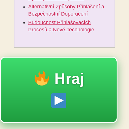
Alternativní Způsoby Přihlášení a
Bezpečnostní Doporučení
Budoucnost Přihlašovacích
Procesů a Nové Technologie
Hraj