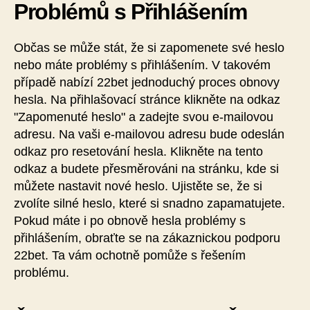
Problémů s Přihlášením
Občas se může stát, že si zapomenete své heslo
nebo máte problémy s přihlášením. V takovém
případě nabízí 22bet jednoduchý proces obnovy
hesla. Na přihlašovací stránce klikněte na odkaz
"Zapomenuté heslo" a zadejte svou e-mailovou
adresu. Na vaši e-mailovou adresu bude odeslán
odkaz pro resetování hesla. Klikněte na tento
odkaz a budete přesměrováni na stránku, kde si
můžete nastavit nové heslo. Ujistěte se, že si
zvolíte silné heslo, které si snadno zapamatujete.
Pokud máte i po obnově hesla problémy s
přihlášením, obraťte se na zákaznickou podporu
22bet. Ta vám ochotně pomůže s řešením
problému.