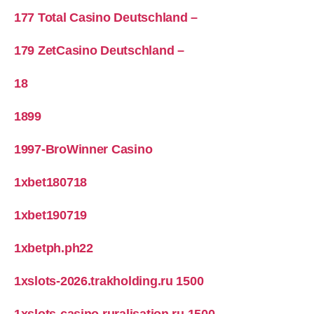
177 Total Casino Deutschland –
179 ZetCasino Deutschland –
18
1899
1997-BroWinner Casino
1xbet180718
1xbet190719
1xbetph.ph22
1xslots-2026.trakholding.ru 1500