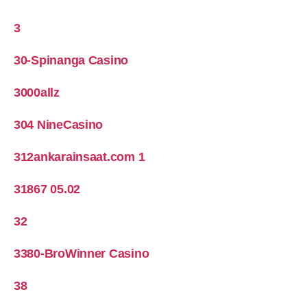
3
30-Spinanga Casino
3000allz
304 NineCasino
312ankarainsaat.com 1
31867 05.02
32
3380-BroWinner Casino
38