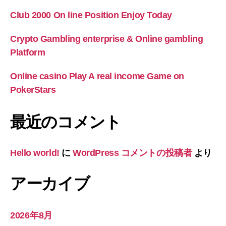
Club 2000 On line Position Enjoy Today
Crypto Gambling enterprise & Online gambling
Platform
Online casino Play A real income Game on
PokerStars
最近のコメント
Hello world!
に
WordPress コメントの投稿者
より
アーカイブ
2026年8月