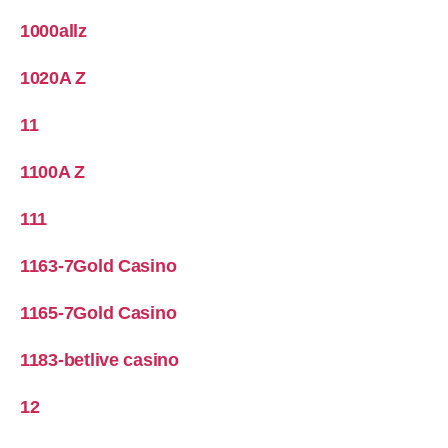
1000allz
1020A Z
11
1100A Z
111
1163-7Gold Casino
1165-7Gold Casino
1183-betlive casino
12