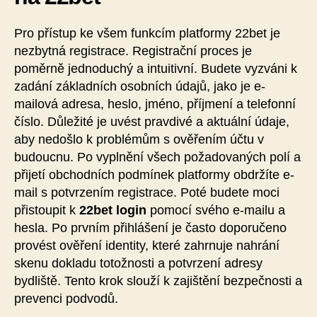
Pro přístup ke všem funkcím platformy 22bet je
nezbytná registrace. Registrační proces je
poměrně jednoduchý a intuitivní. Budete vyzváni k
zadání základních osobních údajů, jako je e-
mailová adresa, heslo, jméno, příjmení a telefonní
číslo. Důležité je uvést pravdivé a aktuální údaje,
aby nedošlo k problémům s ověřením účtu v
budoucnu. Po vyplnění všech požadovaných polí a
přijetí obchodních podmínek platformy obdržíte e-
mail s potvrzením registrace. Poté budete moci
přistoupit k
22bet login
pomocí svého e-mailu a
hesla. Po prvním přihlášení je často doporučeno
provést ověření identity, které zahrnuje nahrání
skenu dokladu totožnosti a potvrzení adresy
bydliště. Tento krok slouží k zajištění bezpečnosti a
prevenci podvodů.