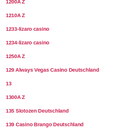
1200A Z
1210A Z
1233-lizaro casino
1234-lizaro casino
1250A Z
129 Always Vegas Casino Deutschland
13
1300A Z
135 Slotozen Deutschland
139 Casino Brango Deutschland