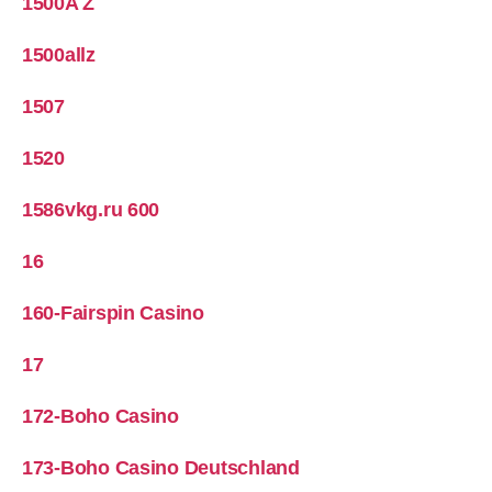
1500A Z
1500allz
1507
1520
1586vkg.ru 600
16
160-Fairspin Casino
17
172-Boho Casino
173-Boho Casino Deutschland