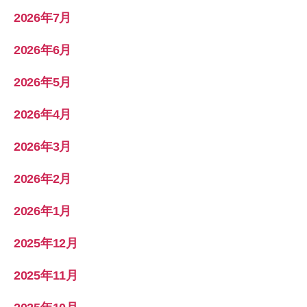
2026年7月
2026年6月
2026年5月
2026年4月
2026年3月
2026年2月
2026年1月
2025年12月
2025年11月