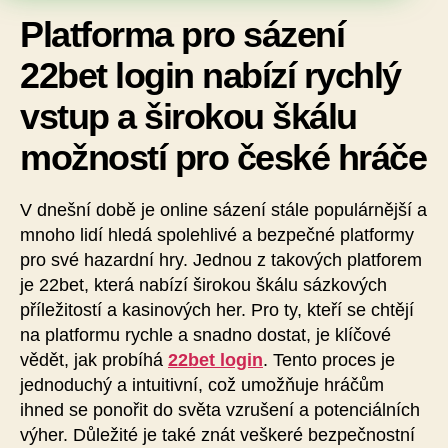
Platforma pro sázení
22bet login nabízí rychlý
vstup a širokou škálu
možností pro české hráče
V dnešní době je online sázení stále populárnější a
mnoho lidí hledá spolehlivé a bezpečné platformy
pro své hazardní hry. Jednou z takových platforem
je 22bet, která nabízí širokou škálu sázkových
příležitostí a kasinových her. Pro ty, kteří se chtějí
na platformu rychle a snadno dostat, je klíčové
vědět, jak probíhá
22bet login
. Tento proces je
jednoduchý a intuitivní, což umožňuje hráčům
ihned se ponořit do světa vzrušení a potenciálních
výher. Důležité je také znát veškeré bezpečnostní