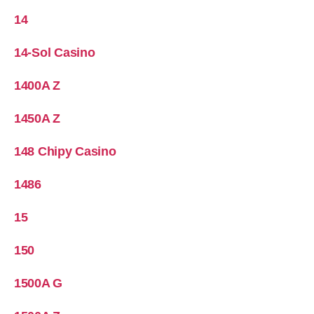
14
14-Sol Casino
1400A Z
1450A Z
148 Chipy Casino
1486
15
150
1500A G