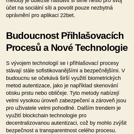
metody je důležité nastavit si silné heslo pro svůj
účet na sociální síti a povolit pouze nezbytná
oprávnění pro aplikaci 22bet.
Budoucnost Přihlašovacích
Procesů a Nové Technologie
S vývojem technologií se i přihlašovací procesy
stávají stále sofistikovanějšími a bezpečnějšími. V
budoucnu se očekává širší využití biometrických
metod autentizace, jako je například skenování
otisku prstu nebo obličeje. Tyto metody nabízejí
velmi vysokou úroveň zabezpečení a zároveň jsou
pro uživatele velmi pohodlné. Dalším trendem je
využití blockchain technologie pro
decentralizovanou autentizaci, což by mohlo zvýšit
bezpečnost a transparentnost celého procesu.