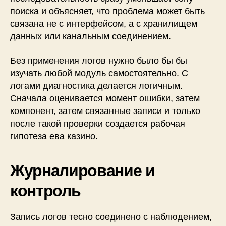
поиска и объясняет, что проблема может быть
связана не с интерфейсом, а с хранилищем
данных или канальным соединением.
Без применения логов нужно было бы бы
изучать любой модуль самостоятельно. С
логами диагностика делается логичным.
Сначала оценивается момент ошибки, затем
компонент, затем связанные записи и только
после такой проверки создается рабочая
гипотеза ева казино.
Журналирование и
контроль
Запись логов тесно соединено с наблюдением,