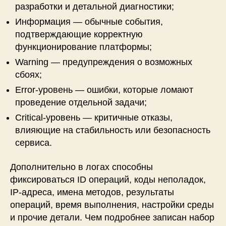
разработки и детальной диагностики;
Информация — обычные события,
подтверждающие корректную
функционирование платформы;
Warning — предупреждения о возможных
сбоях;
Error-уровень — ошибки, которые ломают
проведение отдельной задачи;
Critical-уровень — критичные отказы,
влияющие на стабильность или безопасность
сервиса.
Дополнительно в логах способны
фиксироваться ID операций, коды неполадок,
IP-адреса, имена методов, результаты
операций, время выполнения, настройки среды
и прочие детали. Чем подробнее записан набор