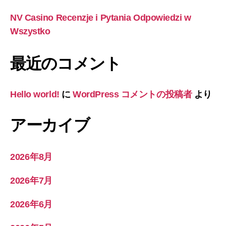
NV Casino Recenzje i Pytania Odpowiedzi w
Wszystko
最近のコメント
Hello world!
に
WordPress コメントの投稿者
より
アーカイブ
2026年8月
2026年7月
2026年6月