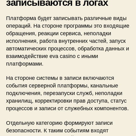
записываются в логах
Платформа будет записывать различные виды
операций. На стороне программы это входящие
обращения, реакции сервиса, неполадки
исполнения, работа внутренних частей, запуск
автоматических процессов, обработка данных и
взаимодействие eva casino с иными
платформами.
На стороне системы в записи включаются
события серверной платформы, канальные
подключения, перезапуски служб, неполадки
хранилищ, корректировки прав доступа, статус
процессов и записи от служебных компонентов.
Отдельную категорию формируют записи
безопасности. К таким событиям входят