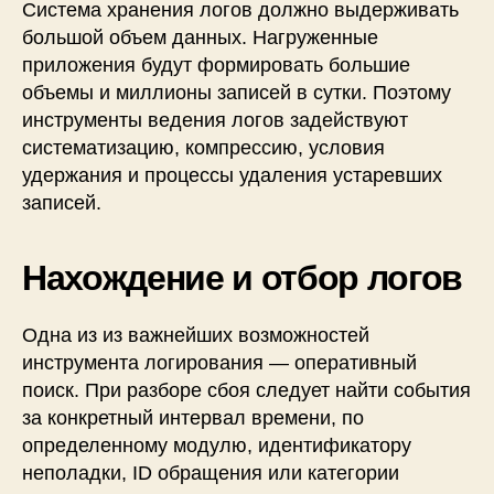
Система хранения логов должно выдерживать
большой объем данных. Нагруженные
приложения будут формировать большие
объемы и миллионы записей в сутки. Поэтому
инструменты ведения логов задействуют
систематизацию, компрессию, условия
удержания и процессы удаления устаревших
записей.
Нахождение и отбор логов
Одна из из важнейших возможностей
инструмента логирования — оперативный
поиск. При разборе сбоя следует найти события
за конкретный интервал времени, по
определенному модулю, идентификатору
неполадки, ID обращения или категории