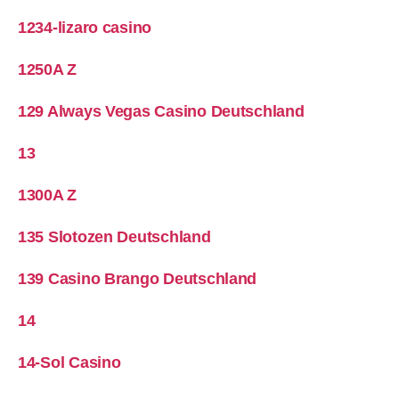
1234-lizaro casino
1250A Z
129 Always Vegas Casino Deutschland
13
1300A Z
135 Slotozen Deutschland
139 Casino Brango Deutschland
14
14-Sol Casino