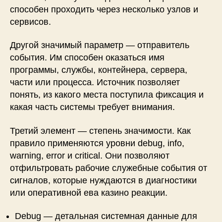
способен проходить через несколько узлов и
сервисов.
Другой значимый параметр — отправитель
события. Им способен оказаться имя
программы, службы, контейнера, сервера,
части или процесса. Источник позволяет
понять, из какого места поступила фиксация и
какая часть системы требует внимания.
Третий элемент — степень значимости. Как
правило применяются уровни debug, info,
warning, error и critical. Они позволяют
отфильтровать рабочие служебные события от
сигналов, которые нуждаются в диагностики
или оперативной ева казино реакции.
Debug — детальная системная данные для