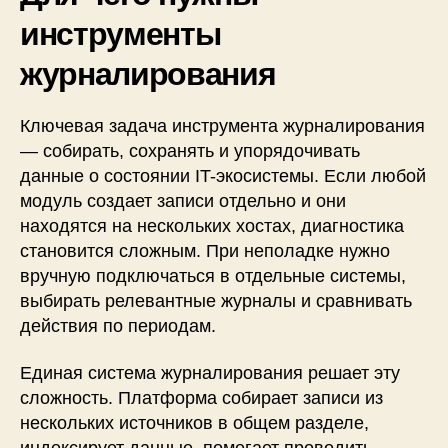
инструменты
журналирования
Ключевая задача инструмента журналирования
— собирать, сохранять и упорядочивать
данные о состоянии IT-экосистемы. Если любой
модуль создает записи отдельно и они
находятся на нескольких хостах, диагностика
становится сложным. При неполадке нужно
вручную подключаться в отдельные системы,
выбирать релевантные журналы и сравнивать
действия по периодам.
Единая система журналирования решает эту
сложность. Платформа собирает записи из
нескольких источников в общем разделе,