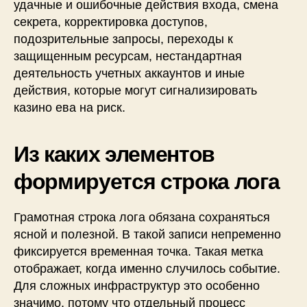
удачные и ошибочные действия входа, смена
секрета, корректировка доступов,
подозрительные запросы, переходы к
защищенным ресурсам, нестандартная
деятельность учетных аккаунтов и иные
действия, которые могут сигнализировать
казино ева на риск.
Из каких элементов
формируется строка лога
Грамотная строка лога обязана сохраняться
ясной и полезной. В такой записи непременно
фиксируется временная точка. Такая метка
отображает, когда именно случилось событие.
Для сложных инфраструктур это особенно
значимо, потому что отдельный процесс