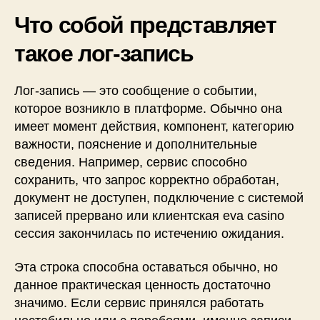
Что собой представляет
такое лог-запись
Лог-запись — это сообщение о событии,
которое возникло в платформе. Обычно она
имеет момент действия, компонент, категорию
важности, пояснение и дополнительные
сведения. Например, сервис способно
сохранить, что запрос корректно обработан,
документ не доступен, подключение с системой
записей прервано или клиентская eva casino
сессия закончилась по истечению ожидания.
Эта строка способна оставаться обычно, но
данное практическая ценность достаточно
значимо. Если сервис принялся работать