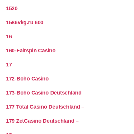
1520
1586vkg.ru 600
16
160-Fairspin Casino
17
172-Boho Casino
173-Boho Casino Deutschland
177 Total Casino Deutschland –
179 ZetCasino Deutschland –