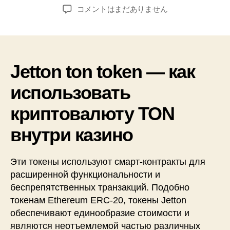
稿
稿
Jetton
コメントはまだありません
者
日
ton
token
—
как
использовать
Jetton ton token — как
криптовалюту
использовать
TON
внутри
криптовалюту TON
казино
へ
внутри казино
の
Эти токены используют смарт-контракты для
расширенной функциональности и
беспрепятственных транзакций. Подобно
токенам Ethereum ERC-20, токены Jetton
обеспечивают единообразие стоимости и
являются неотъемлемой частью различных