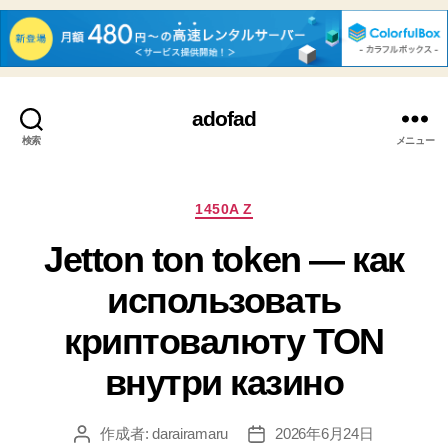
adofad
検索
メニュー
カ
1450A Z
テ
Jetton ton token — как
ゴ
リ
использовать
ー
криптовалюту TON
внутри казино
作成者:
darairamaru
2026年6月24日
投
投