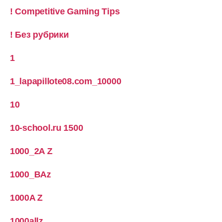
! Competitive Gaming Tips
! Без рубрики
1
1_lapapillote08.com_10000
10
10-school.ru 1500
1000_2A Z
1000_BAz
1000A Z
1000allz