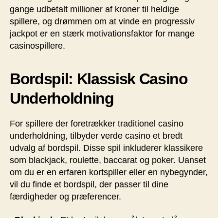
gange udbetalt millioner af kroner til heldige
spillere, og drømmen om at vinde en progressiv
jackpot er en stærk motivationsfaktor for mange
casinospillere.
Bordspil: Klassisk Casino
Underholdning
For spillere der foretrækker traditionel casino
underholdning, tilbyder verde casino et bredt
udvalg af bordspil. Disse spil inkluderer klassikere
som blackjack, roulette, baccarat og poker. Uanset
om du er en erfaren kortspiller eller en nybegynder,
vil du finde et bordspil, der passer til dine
færdigheder og præferencer.