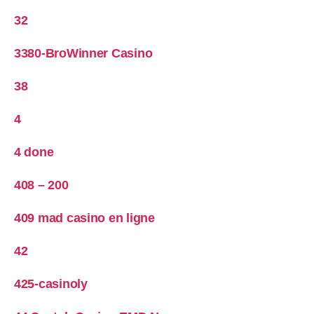
32
3380-BroWinner Casino
38
4
4 done
408 – 200
409 mad casino en ligne
42
425-casinoly