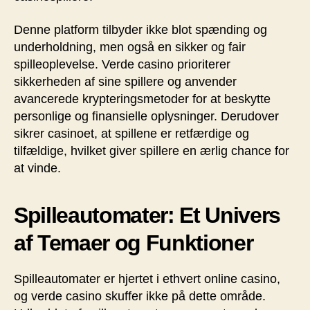
Denne platform tilbyder ikke blot spænding og
underholdning, men også en sikker og fair
spilleoplevelse. Verde casino prioriterer
sikkerheden af sine spillere og anvender
avancerede krypteringsmetoder for at beskytte
personlige og finansielle oplysninger. Derudover
sikrer casinoet, at spillene er retfærdige og
tilfældige, hvilket giver spillere en ærlig chance for
at vinde.
Spilleautomater: Et Univers
af Temaer og Funktioner
Spilleautomater er hjertet i ethvert online casino,
og verde casino skuffer ikke på dette område.