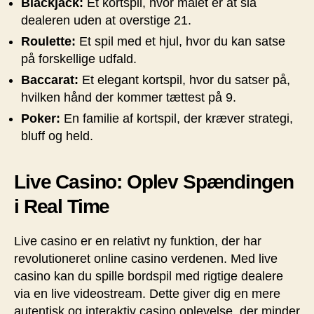
Blackjack:
Et kortspil, hvor målet er at slå
dealeren uden at overstige 21.
Roulette:
Et spil med et hjul, hvor du kan satse
på forskellige udfald.
Baccarat:
Et elegant kortspil, hvor du satser på,
hvilken hånd der kommer tættest på 9.
Poker:
En familie af kortspil, der kræver strategi,
bluff og held.
Live Casino: Oplev Spændingen
i Real Time
Live casino er en relativt ny funktion, der har
revolutioneret online casino verdenen. Med live
casino kan du spille bordspil med rigtige dealere
via en live videostream. Dette giver dig en mere
autentisk og interaktiv casino oplevelse, der minder