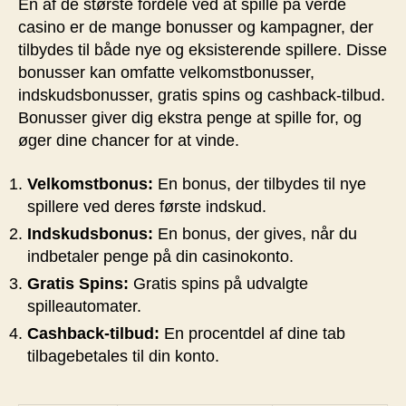
En af de største fordele ved at spille på verde
casino er de mange bonusser og kampagner, der
tilbydes til både nye og eksisterende spillere. Disse
bonusser kan omfatte velkomstbonusser,
indskudsbonusser, gratis spins og cashback-tilbud.
Bonusser giver dig ekstra penge at spille for, og
øger dine chancer for at vinde.
Velkomstbonus:
En bonus, der tilbydes til nye
spillere ved deres første indskud.
Indskudsbonus:
En bonus, der gives, når du
indbetaler penge på din casinokonto.
Gratis Spins:
Gratis spins på udvalgte
spilleautomater.
Cashback-tilbud:
En procentdel af dine tab
tilbagebetales til din konto.