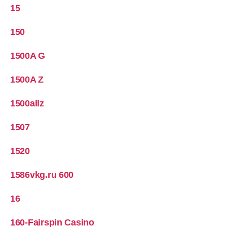
15
150
1500A G
1500A Z
1500allz
1507
1520
1586vkg.ru 600
16
160-Fairspin Casino