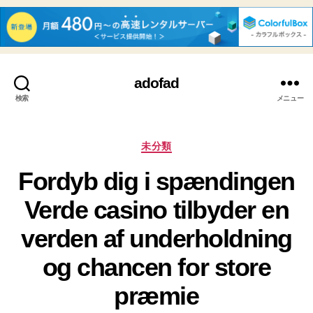
adofad
検索
メニュー
カ
未分類
テ
Fordyb dig i spændingen
ゴ
リ
Verde casino tilbyder en
ー
verden af underholdning
og chancen for store
præmie