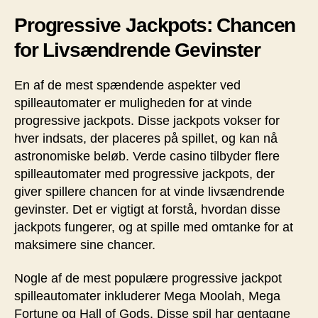
Progressive Jackpots: Chancen
for Livsændrende Gevinster
En af de mest spændende aspekter ved
spilleautomater er muligheden for at vinde
progressive jackpots. Disse jackpots vokser for
hver indsats, der placeres på spillet, og kan nå
astronomiske beløb. Verde casino tilbyder flere
spilleautomater med progressive jackpots, der
giver spillere chancen for at vinde livsændrende
gevinster. Det er vigtigt at forstå, hvordan disse
jackpots fungerer, og at spille med omtanke for at
maksimere sine chancer.
Nogle af de mest populære progressive jackpot
spilleautomater inkluderer Mega Moolah, Mega
Fortune og Hall of Gods. Disse spil har gentagne