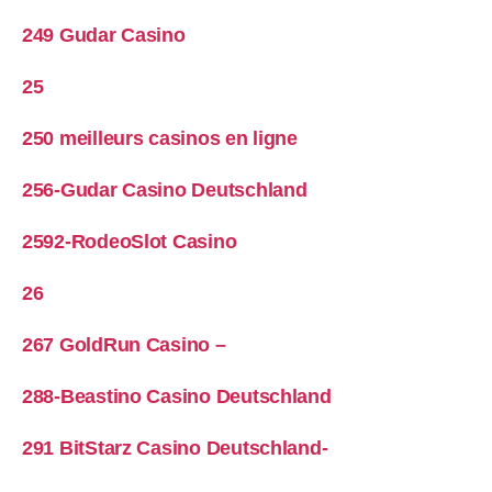
249 Gudar Casino
25
250 meilleurs casinos en ligne
256-Gudar Casino Deutschland
2592-RodeoSlot Casino
26
267 GoldRun Casino –
288-Beastino Casino Deutschland
291 BitStarz Casino Deutschland-