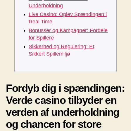
Underholdning
Live Casino: Oplev Spændingen i
Real Time
Bonusser og Kampagner: Fordele
for Spillere
Sikkerhed og Regulering: Et
Sikkert Spillemiljø
Fordyb dig i spændingen:
Verde casino tilbyder en
verden af underholdning
og chancen for store