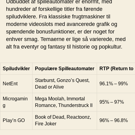
Udbuddet af spilleautomater er enormt, med
hundreder af forskellige titler fra førende
spiludviklere. Fra klassiske frugtmaskiner til
moderne videoslots med avancerede grafik og
spændende bonusfunktioner, er der noget for
enhver smag. Temaerne er lige så varierede, med
alt fra eventyr og fantasy til historie og popkultur.
Spiludvikler
Populære Spilleautomater
RTP (Return to 
Starburst, Gonzo’s Quest,
NetEnt
96.1% – 99%
Dead or Alive
Microgamin
Mega Moolah, Immortal
95% – 97%
g
Romance, Thunderstruck II
Book of Dead, Reactoonz,
Play’n GO
96% – 96.8%
Fire Joker