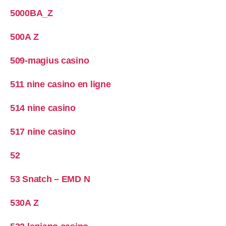
5000BA_Z
500A Z
509-magius casino
511 nine casino en ligne
514 nine casino
517 nine casino
52
53 Snatch – EMD N
530A Z