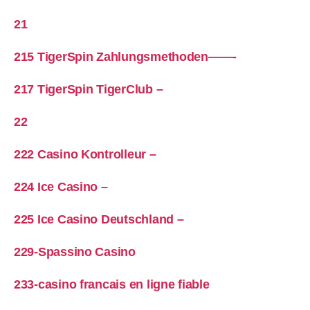
21
215 TigerSpin Zahlungsmethoden——-
217 TigerSpin TigerClub –
22
222 Casino Kontrolleur –
224 Ice Casino –
225 Ice Casino Deutschland –
229-Spassino Casino
233-casino francais en ligne fiable