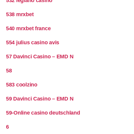
532 legiano casino
538 mrxbet
540 mrxbet france
554 julius casino avis
57 Davinci Casino – EMD N
58
583 coolzino
59 Davinci Casino – EMD N
59-Online casino deutschland
6