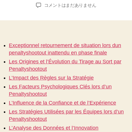
稿
稿
Exceptionnel_retournement_de_situation_lors_
コメントはまだありません
者
日
へ
の
Exceptionnel retournement de situation lors dun
penaltyshootout inattendu en phase finale
Les Origines et l’Évolution du Tirage au Sort par
Penaltyshootout
L’Impact des Règles sur la Stratégie
Les Facteurs Psychologiques Clés lors d’un
Penaltyshootout
L’Influence de la Confiance et de l’Expérience
Les Stratégies Utilisées par les Équipes lors d’un
Penaltyshootout
L’Analyse des Données et l’Innovation