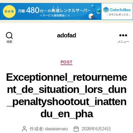
adofad
検索
メニュー
カ
POST
テ
Exceptionnel_retourneme
ゴ
リ
nt_de_situation_lors_dun
ー
_penaltyshootout_inatten
du_en_pha
作成者:
darairamaru
2026年6月24日
投
投