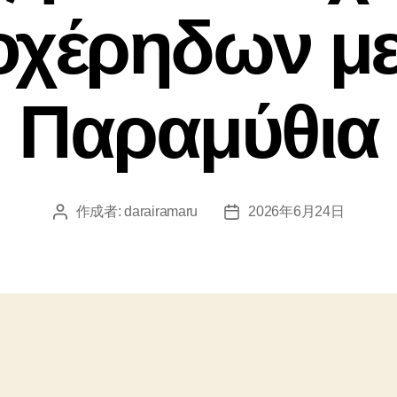
οχέρηδων με
Παραμύθια
作成者:
darairamaru
2026年6月24日
投
投
稿
稿
者
日