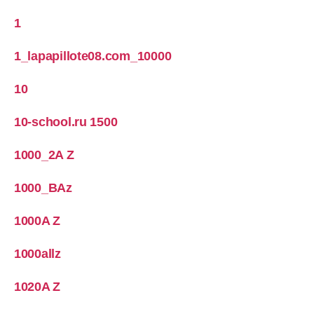
1
1_lapapillote08.com_10000
10
10-school.ru 1500
1000_2A Z
1000_BAz
1000A Z
1000allz
1020A Z