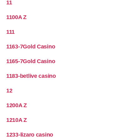
11
1100A Z
111
1163-7Gold Casino
1165-7Gold Casino
1183-betlive casino
12
1200A Z
1210A Z
1233-lizaro casino