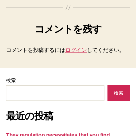
コメントを残す
コメントを投稿するには
ログイン
してください。
検索
検索
最近の投稿
They regulation necessitates that you find