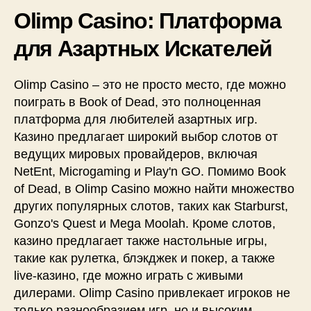
Olimp Casino: Платформа
для Азартных Искателей
Olimp Casino – это не просто место, где можно
поиграть в Book of Dead, это полноценная
платформа для любителей азартных игр.
Казино предлагает широкий выбор слотов от
ведущих мировых провайдеров, включая
NetEnt, Microgaming и Play'n GO. Помимо Book
of Dead, в Olimp Casino можно найти множество
других популярных слотов, таких как Starburst,
Gonzo's Quest и Mega Moolah. Кроме слотов,
казино предлагает также настольные игры,
такие как рулетка, блэкджек и покер, а также
live-казино, где можно играть с живыми
дилерами. Olimp Casino привлекает игроков не
только разнообразием игр, но и высоким