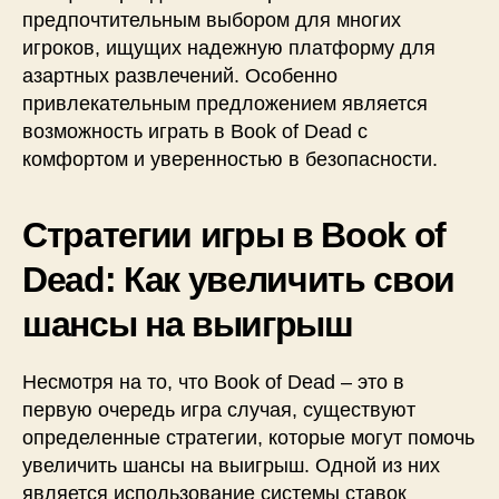
предпочтительным выбором для многих
игроков, ищущих надежную платформу для
азартных развлечений. Особенно
привлекательным предложением является
возможность играть в Book of Dead с
комфортом и уверенностью в безопасности.
Стратегии игры в Book of
Dead: Как увеличить свои
шансы на выигрыш
Несмотря на то, что Book of Dead – это в
первую очередь игра случая, существуют
определенные стратегии, которые могут помочь
увеличить шансы на выигрыш. Одной из них
является использование системы ставок