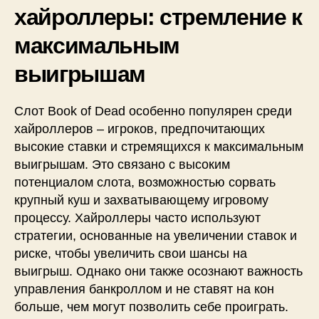
хайроллеры: стремление к
максимальным
выигрышам
Слот Book of Dead особенно популярен среди
хайроллеров – игроков, предпочитающих
высокие ставки и стремящихся к максимальным
выигрышам. Это связано с высоким
потенциалом слота, возможностью сорвать
крупный куш и захватывающему игровому
процессу. Хайроллеры часто используют
стратегии, основанные на увеличении ставок и
риске, чтобы увеличить свои шансы на
выигрыш. Однако они также осознают важность
управления банкроллом и не ставят на кон
больше, чем могут позволить себе проиграть.