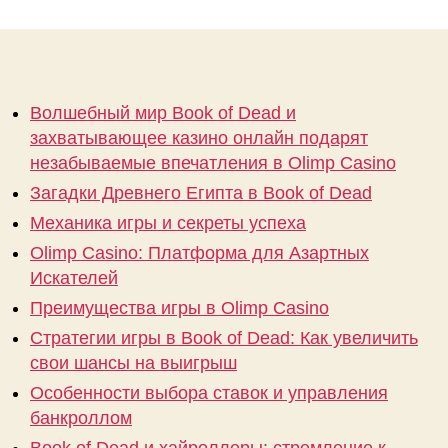
の
Волшебный мир Book of Dead и
захватывающее казино онлайн подарят
незабываемые впечатления в Olimp Casino
Загадки Древнего Египта в Book of Dead
Механика игры и секреты успеха
Olimp Casino: Платформа для Азартных
Искателей
Преимущества игры в Olimp Casino
Стратегии игры в Book of Dead: Как увеличить
свои шансы на выигрыш
Особенности выбора ставок и управления
банкроллом