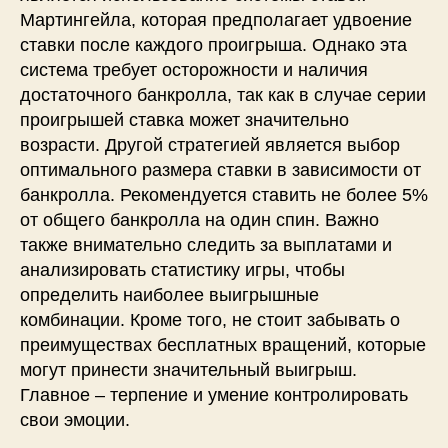
Мартингейла, которая предполагает удвоение
ставки после каждого проигрыша. Однако эта
система требует осторожности и наличия
достаточного банкролла, так как в случае серии
проигрышей ставка может значительно
возрасти. Другой стратегией является выбор
оптимального размера ставки в зависимости от
банкролла. Рекомендуется ставить не более 5%
от общего банкролла на один спин. Важно
также внимательно следить за выплатами и
анализировать статистику игры, чтобы
определить наиболее выигрышные
комбинации. Кроме того, не стоит забывать о
преимуществах бесплатных вращений, которые
могут принести значительный выигрыш.
Главное – терпение и умение контролировать
свои эмоции.