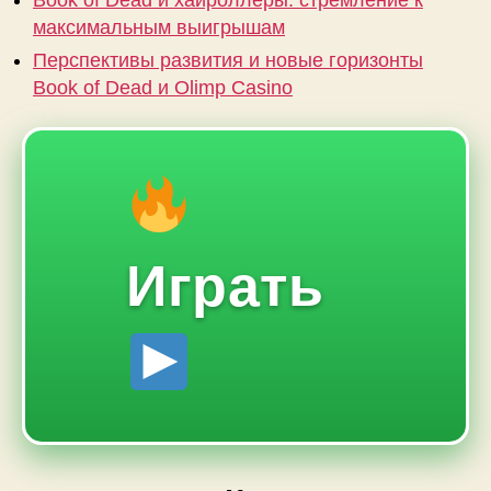
Book of Dead и хайроллеры: стремление к
максимальным выигрышам
Перспективы развития и новые горизонты
Book of Dead и Olimp Casino
Играть