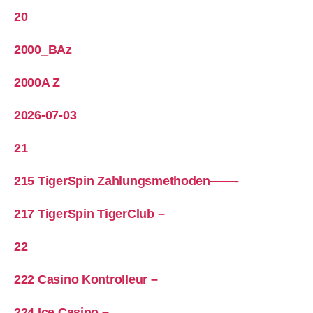
20
2000_BAz
2000A Z
2026-07-03
21
215 TigerSpin Zahlungsmethoden——-
217 TigerSpin TigerClub –
22
222 Casino Kontrolleur –
224 Ice Casino –