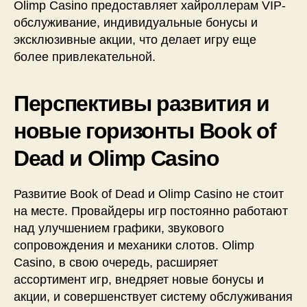
Olimp Casino предоставляет хайроллерам VIP-
обслуживание, индивидуальные бонусы и
эксклюзивные акции, что делает игру еще
более привлекательной.
Перспективы развития и
новые горизонты Book of
Dead и Olimp Casino
Развитие Book of Dead и Olimp Casino не стоит
на месте. Провайдеры игр постоянно работают
над улучшением графики, звукового
сопровождения и механики слотов. Olimp
Casino, в свою очередь, расширяет
ассортимент игр, внедряет новые бонусы и
акции, и совершенствует систему обслуживания